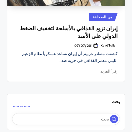
نُشر
من الصحافة
في
إيران تزود القذافي بالأسلحة لتخفيف الضغط
الدولي على الأسد
KurdTalk
07/07/2011
تمّ
النشر
كشفت مصادر غربية, أن إيران تساعد عسكرياً نظام الزعيم
بواسطة
الليبي معمر القذافي في حربه ضد…
إقرأ المزيد
بحث