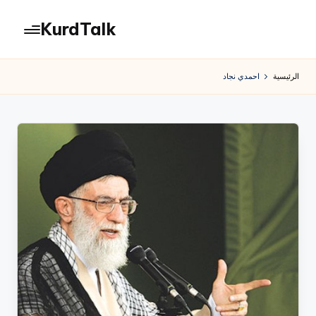
KurdTalk
لتجاوز
لى
كوردتوك
لمحتوى
|
الرئيسية
احمدي نجاد
اخبار
كردية