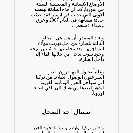
الاوضاع الانسانية و المعيشية السيئة
في سوريا, كما ان هذه ا
لحادثة ليست
الاولى
التي حدثت في ازمير فقد حدثت
حادثة مشابهة في العام 2007 و غرق
وقتها 50 شخص .
وافاد المصدر بأن هذه هي المحاولة
الثالثة للعبارة من اجل تهريب هؤلاء
المهاجرين. بعد محاولتين فاشلتين نتيجة
وجود ثقوب يدخل من خلالها الماء إلى
داخل العبارة.
وغالباً يحاول المهاجرون الغير
الشرعيون الوصول انطلاقا من تركيا
الى سواحل الجزر اليونانية القريبة
ليذهبوا بعدها من هناك الى باقي انحاء
اوروبا.
انتشال احد الضحايا
وتعتبر تركيا بوابة رئيسية للهجرة الغير
الشرعية الى اوروبا، وتعتقل السلطات