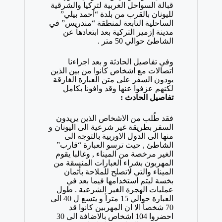
قبالة السواحل الغربية لتركيا والشرقية
لليونان بالقرب من بلدة “أحمد بيلي”
الساحلية التابعة لمنطقة “مندريس” في
مدينة إزمير التركية بعد ابتعادها عن
الشاطئ حوالي 50 متر .
وفي تفاصيل الحادثة و بعد اجراءنا
اتصالات مع اشخاص كانوا من بين الذين
يودون السفر على متن العبارة الغارقة
لكنهم عزفوا عنها وقد وافونا بكامل
تفاصيل الحادث :
فقد طُلب من الاشخاص الذين يريدون
السفر بطريقة غير شرعية الى اليونان و
منها الى الدول الاوربية بالتوجه الى
الشاطئ , حيث ترسو العبارة “قارب”
الغير مرخصة من الميناء , وغالبا يقوم
المهربون بشراء العبارات المنسقة من
الميناء والتي لاتصلح للملاحة بأثمان
بخسة ليتم استخدامها فيما بعد في
عمليات الهجرة الغير الشرعية . طول
العبارة حوالي 15 متراً و يتسع ل 40 الى
70 شخصاً الا ان المهربين كانوا قد
احضروا 104 اشخاص بالاضافة الى 30