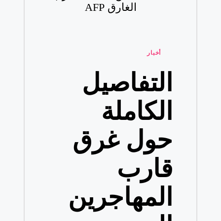
الغارق AFP
نُشر
أخبار
في
التفاصيل
الكاملة
حول غرق
قارب
المهاجرين