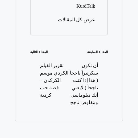
KurdTalk
عرض كل المقالات
تصفّح
المقالة السابقة
المقالة التالية
المقالات
أن تكون
تقرير الفيلم
سكرتيرآ ناجحآ
الكردي موسم
( هذا إذا كنت
الكركدن –
ناجحآ ) لايعني
قصة حب
أنك دبلوماسي
كردية
ومفاوض ناجح