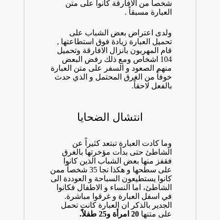
شخصا من الافارقة كانوا على متن
العبارة مسبقاً .
ولدى اعتراض بعض الشباب على
تحميل العبارة زيادة فوق استطاعتها ,
قام المهربون بانزال الافارقة وتحميل
104 اشخاص ومع ذلك رفض البعض
منهم الصعود و السفر على متن العبارة
خوفاً من الغرق المحتمل و الذي حدث
بالفعل لاحقاً.
انتشال الضحايا
وما كادت العبارة تبتعد كثيراً عن
الشاطئ حتى بدأت مؤخرتها بالغرق
فقفز منها بعض الشباب الذين كانوا
على سطحها و هكذا نجا 35 شخصاً ممن
كانوا يستطيعون السباحة و العوددة الى
الشاطئ، اما النساء و الاطفال فكانوا
في اسفل العبارة و غرقوا مباشرة.
الجدير بالذكر ان العبارة كانت تحمل
على متنها
20 امرأة و25 طفلاً.