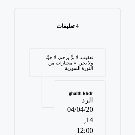
4 تعليقات
تعقيب:
ﻻ برٌّ يرحم، ﻻ جوًّ،
وﻻ بحر.. « مختارات من
الثورة السورية
ghaith khdr
الرد
04/04/20
14,
12:00