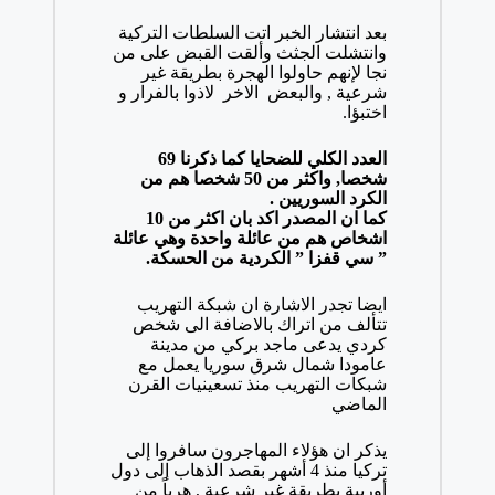
بعد انتشار الخبر اتت السلطات التركية
وانتشلت الجثث وألقت القبض على من
نجا لإنهم حاولوا الهجرة بطريقة غير
شرعية , والبعض الاخر لاذوا بالفرار و
اختبؤا.
العدد الكلي للضحايا كما ذكرنا 69
شخصا, واكثر من 50 شخصا هم من
الكرد السوريين .
كما ان المصدر اكد بان اكثر من 10
اشخاص هم من عائلة واحدة وهي عائلة
” سي قفزا ” الكردية من الحسكة.
ايضا تجدر الاشارة ان شبكة التهريب
تتألف من اتراك بالاضافة الى شخص
كردي يدعى ماجد بركي من مدينة
عامودا شمال شرق سوريا يعمل مع
شبكات التهريب منذ تسعينيات القرن
الماضي
يذكر ان هؤلاء المهاجرون سافروا إلى
تركيا منذ 4 أشهر بقصد الذهاب إلى دول
أوربية بطريقة غير شرعية , هرباً من