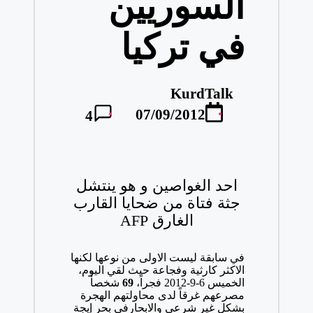
السوريين
في تركيا
KurdTalk
تمّ
07/09/2012
4
النشر
بواسطة
احد الغواصين و هو ينتشل
جثة فتاة من ضحايا القارب
الغارق AFP
في سابقة ليست الاولى من نوعها لكنها
الاكثر كارثية وفجاعة حيث لقي اليوم،
الخميس 6-9-2012 فجراً،
69
شخصأً
مصرعهم غرقاً لدى محاولتهم الهجرة
بشكل غير شرعي والابحارفي بحر إيجة