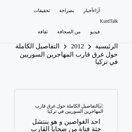
آراء
أخبار
بصراحة
تحقيقات
لتجاوز
KurdTalk
لى
كوردتوك
لمحتوى
فيديو
من الصحافة
ثقافة
|
اخبار
كردية
الرئيسية
2012
التفاصيل الكاملة
حول غرق قارب المهاجرين السوريين
في تركيا
احد الغواصين و هو ينتشل
جثة فتاة من ضحايا القارب