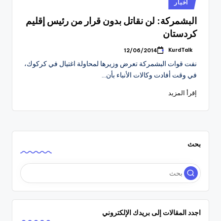
نُشر
أخبار
في
البشمركة: لن نقاتل بدون قرار من رئيس إقليم
كردستان
KurdTalk
12/06/2014
تمّ
النشر
نفت قوات البشمركة تعرض وزيرها لمحاولة اغتيال في كركوك،
بواسطة
في وقت أفادت وكالات الأنباء بأن…
إقرأ المزيد
بحث
اجدد المقالات إلى بريدك الإلكتروني