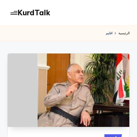
KurdTalk
لتجاوز
لى
كوردتوك
لمحتوى
|
الرئيسية
اقليم
اخبار
كردية