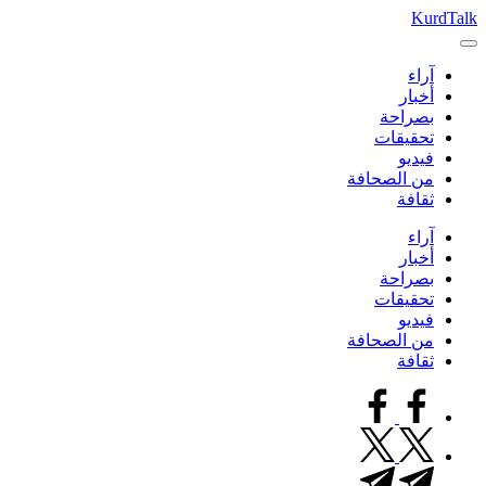
التجاوز
KurdTalk
كوردتوك
إلى
|
المحتوى
آراء
اخبار
أخبار
كردية
بصراحة
تحقيقات
فيديو
من الصحافة
ثقافة
آراء
أخبار
بصراحة
تحقيقات
فيديو
من الصحافة
ثقافة
facebook.com
twitter.com
t.me