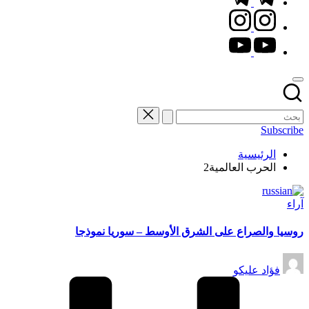
instagram.com
youtube.com
Subscribe
الرئيسية
الحرب العالمية2
نُشر
آراء
في
روسيا والصراع على الشرق الأوسط – سوريا نموذجا
تمّ
فؤاد عليكو
النشر
بواسطة