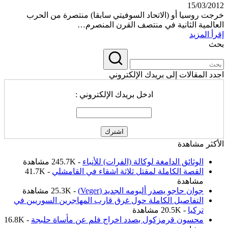
15/03/2012
خرجت روسيا أو (الاتحاد السوفيتي سابقا) منتصرة من الحرب
العالمية الثانية في منتصف القرن المنصرم…
إقرأ المزيد
بحث
اجدد المقالات إلى بريدك الإلكتروني
ادخل بريدك الإلكتروني :
الأكثر مشاهدة
الوثائق الدامغة لوكالة (الفرات) للأنباء
- 245.7K مشاهدة
القصة الكاملة لمقتل ثلاثة اشقاء في القامشلي
- 41.7K
مشاهدة
جوان حاجو يصدر ألبومه الجديد (Veger)
- 25.3K مشاهدة
التفاصيل الكاملة حول غرق قارب المهاجرين السوريين في
تركيا
- 20.5K مشاهدة
محسون قرمزكول بصدد اخراج فلم عن مأساة حلبجة
- 16.8K