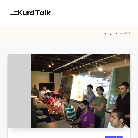
KurdTalk
لتجاوز
لى
كوردتوك
لمحتوى
|
الرئيسية
اورينت
اخبار
كردية