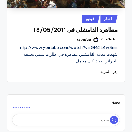
نُشر
أخبار
فيديو
في
مظاهرة القامشلي في 13/05/2011
KurdTalk
13/05/2011
تمّ
النشر
http://www.youtube.com/watch?v=GMi2L4wSrss
بواسطة
شهدت مدينة القامشلي مظاهرة في اطار ما سمي بجمعة
الحرائر , حيث كان مجمل…
إقرأ المزيد
بحث