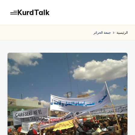
KurdTalk
لتجاوز
لى
كوردتوك
لمحتوى
|
الرئيسية
جمعة الحرائر
اخبار
كردية