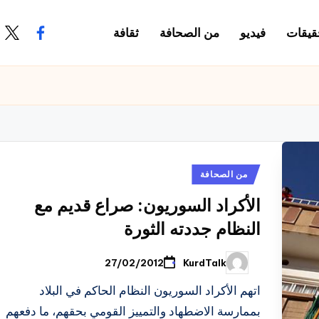
قيقات
فيديو
من الصحافة
ثقافة
.com
ook.com
نُشر
من الصحافة
في
الأكراد السوريون: صراع قديم مع
النظام جددته الثورة
KurdTalk
27/02/2012
تمّ
النشر
بواسطة
اتهم الأكراد السوريون النظام الحاكم في البلاد
بممارسة الاضطهاد والتمييز القومي بحقهم، ما دفعهم