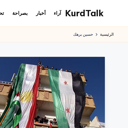
KurdTalk
آراء
أخبار
بصراحة
تح
لتجاوز
لى
كوردتوك
لمحتوى
|
الرئيسية
حسين برهك
اخبار
كردية