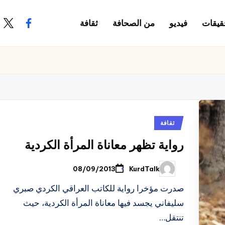
قيقات
فيديو
من الصحافة
ثقافة
.com
ook.com
نُشر
ثقافة
في
رواية تظهر معاناة المرأة الكردية
KurdTalk
08/09/2013
تمّ
النشر
بواسطة
صدرت مؤخرا رواية للكاتب العراقي الكردي صبري
سليفاني يجسد فيها معاناة المرأة الكردية، حيث
تنتقل…