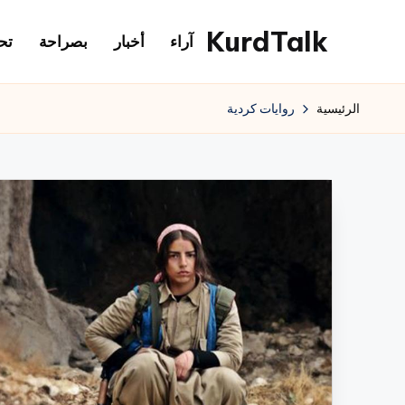
KurdTalk
آراء
أخبار
بصراحة
تح
لتجاوز
لى
كوردتوك
لمحتوى
|
الرئيسية
روايات كردية
اخبار
كردية