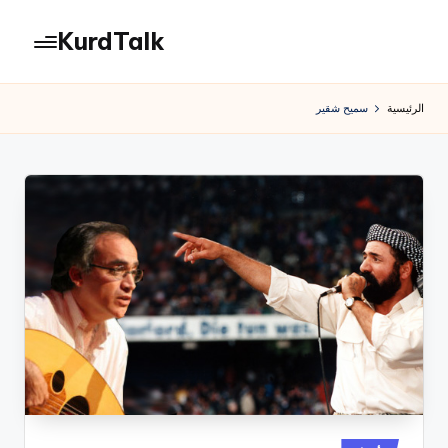
KurdTalk
لتجاوز
لى
كوردتوك
لمحتوى
|
الرئيسية
سميح شقير
اخبار
كردية