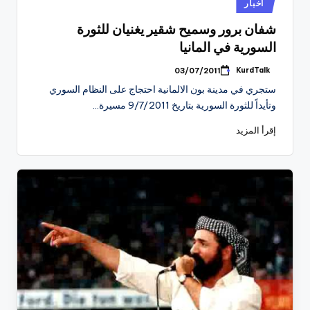
نُشر
أخبار
في
شفان برور وسميح شقير يغنيان للثورة
السورية في المانيا
KurdTalk
03/07/2011
تمّ
النشر
ستجري في مدينة بون الالمانية احتجاج على النظام السوري
بواسطة
وتأيداً للثورة السورية بتاريخ 9/7/2011 مسيرة…
إقرأ المزيد