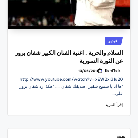
نُشر
فيديو
في
السلام والحرية . اغنية الفنان الكبير شفان برور
عن الثورة السورية
KurdTalk
13/06/2011
تمّ
النشر
http://www.youtube.com/watch?v=xEW2xi31u20
بواسطة
"ها انا يا سميح شقير , صديقك شفان ...... "هكذا رد شفان برور
على…
إقرأ المزيد
بحث