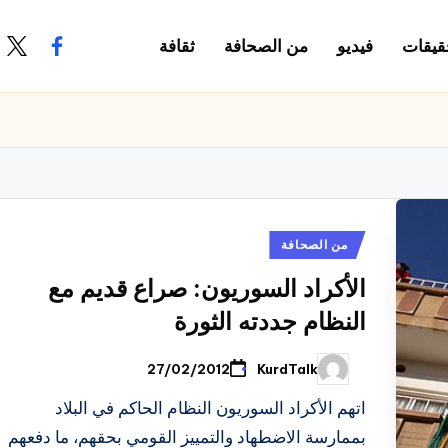
قيقات
فيديو
من الصحافة
ثقافة
.com
ook.com
نُشر
من الصحافة
في
الأكراد السوريون: صراع قديم مع
النظام جددته الثورة
KurdTalk
27/02/2012
تمّ
النشر
بواسطة
اتهم الأكراد السوريون النظام الحاكم في البلاد
بممارسة الاضطهاد والتمييز القومي بحقهم، ما دفعهم