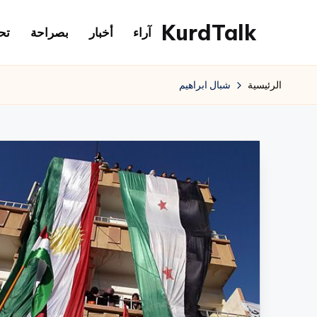
KurdTalk
آراء
أخبار
بصراحة
تح
لتجاوز
لى
كوردتوك
لمحتوى
|
الرئيسية
شبال ابراهيم
اخبار
كردية