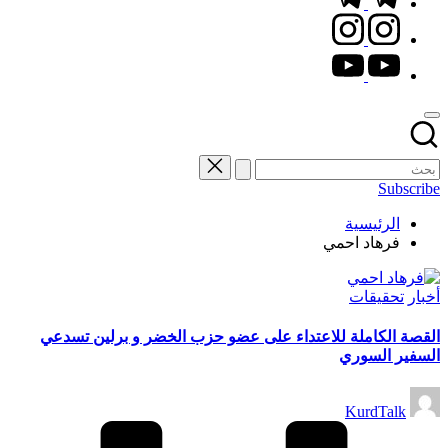
instagram.com
youtube.com
Subscribe
الرئيسية
فرهاد احمي
نُشر
أخبار
تحقيقات
في
القصة الكاملة للاعتداء على عضو حزب الخضر و برلين تسدعي
السفير السوري
تمّ
KurdTalk
النشر
بواسطة