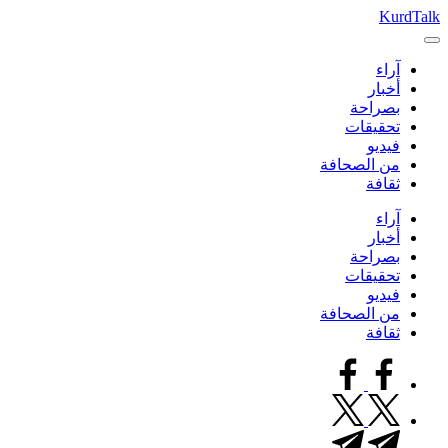
التجاوز
KurdTalk
كوردتوك
إلى
|
المحتوى
آراء
اخبار
أخبار
كردية
بصراحة
تحقيقات
فيديو
من الصحافة
ثقافة
آراء
أخبار
بصراحة
تحقيقات
فيديو
من الصحافة
ثقافة
facebook.com
twitter.com
t.me