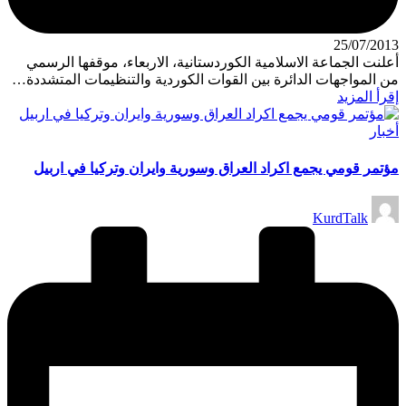
25/07/2013
أعلنت الجماعة الاسلامية الكوردستانية، الاربعاء، موقفها الرسمي
من المواجهات الدائرة بين القوات الكوردية والتنظيمات المتشددة…
إقرأ المزيد
نُشر
أخبار
في
مؤتمر قومي يجمع اكراد العراق وسورية وايران وتركيا في اربيل
تمّ
KurdTalk
النشر
بواسطة