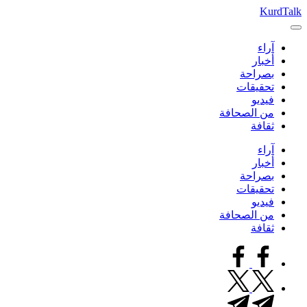
التجاوز
KurdTalk
كوردتوك
إلى
|
المحتوى
آراء
اخبار
أخبار
كردية
بصراحة
تحقيقات
فيديو
من الصحافة
ثقافة
آراء
أخبار
بصراحة
تحقيقات
فيديو
من الصحافة
ثقافة
facebook.com
twitter.com
t.me