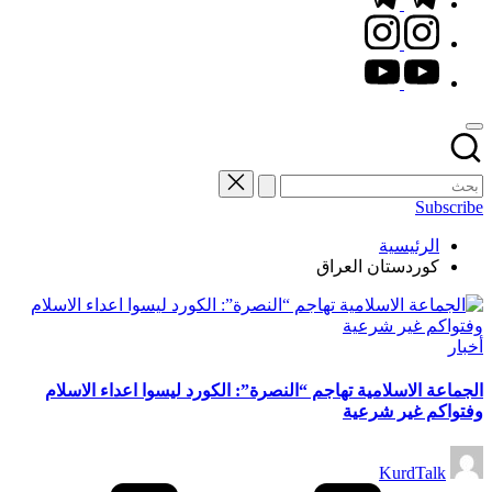
instagram.com
youtube.com
Subscribe
الرئيسية
كوردستان العراق
نُشر
أخبار
في
الجماعة الاسلامية تهاجم “النصرة”: الكورد ليسوا اعداء الاسلام
وفتواكم غير شرعية
تمّ
KurdTalk
النشر