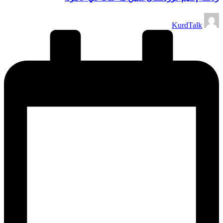
تمّ
KurdTalk
النشر
بواسطة