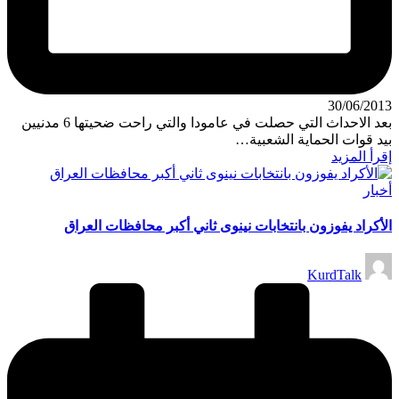
30/06/2013
بعد الاحداث التي حصلت في عامودا والتي راحت ضحيتها 6 مدنيين
بيد قوات الحماية الشعبية…
إقرأ المزيد
نُشر
أخبار
في
الأكراد يفوزون بانتخابات نينوى ثاني أكبر محافظات العراق
تمّ
KurdTalk
النشر
بواسطة