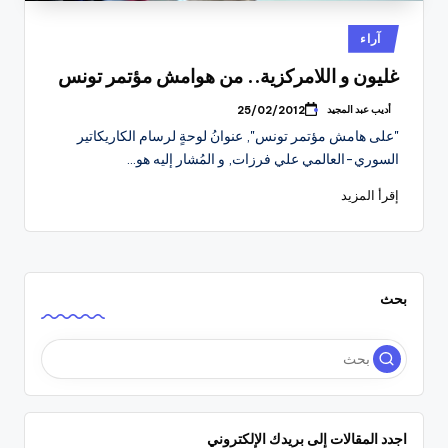
نُشر
آراء
في
غليون و اللامركزية.. من هوامش مؤتمر تونس
أديب عبد المجيد
25/02/2012
تمّ
النشر
"على هامش مؤتمر تونس", عنوانُ لوحةٍ لرسام الكاريكاتير
بواسطة
السوري-العالمي علي فرزات, و المُشار إليه هو…
إقرأ المزيد
بحث
اجدد المقالات إلى بريدك الإلكتروني