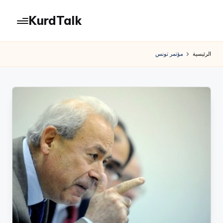
KurdTalk
لتجاوز
لى
كوردتوك
لمحتوى
|
الرئيسية
مؤتمر تونس
اخبار
كردية