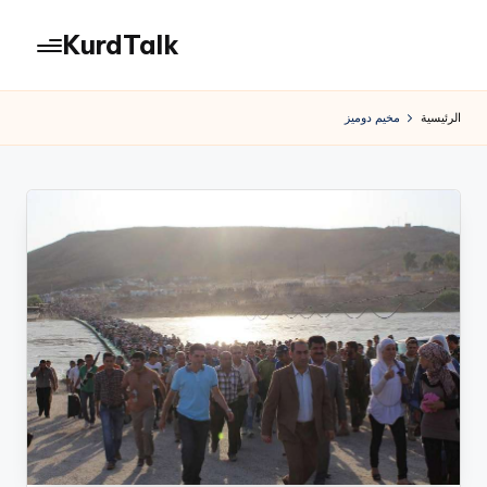
KurdTalk
لتجاوز
لى
كوردتوك
لمحتوى
|
الرئيسية
مخيم دوميز
اخبار
كردية