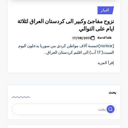
نُشر
أخبار
في
نزوح مفاجئ وكبير الى كردستان العراق لثلاثة
ايام على التوالي
KurdTalk
17/08/2013
تمّ
النشر
[notice]خمسة آلاف مواطن كردي من سوريا يدخلون اليوم
بواسطة
السبت( 17 آب) الى اقليم كردستان العراق…
إقرأ المزيد
بحث