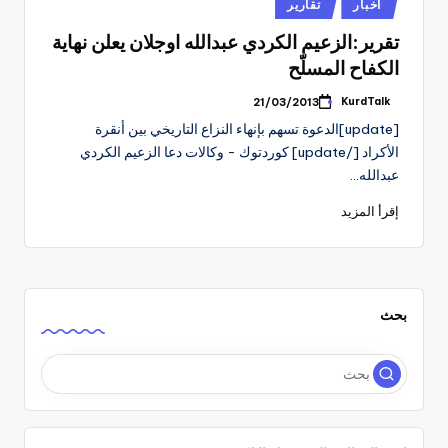
نُشر
أخبار
تقارير
في
تقرير:الزعيم الكردي عبدالله اوجلان يعلن نهاية
الكفاح المسلّح
KurdTalk
21/03/2013
تمّ
النشر
[update]الدعوة تسهم بإنهاء النزاع التاريخي بين أنقرة
بواسطة
الأكراد [/update] كوردتوك - وكالات دعا الزعيم الكردي
عبدالله…
إقرأ المزيد
بحث