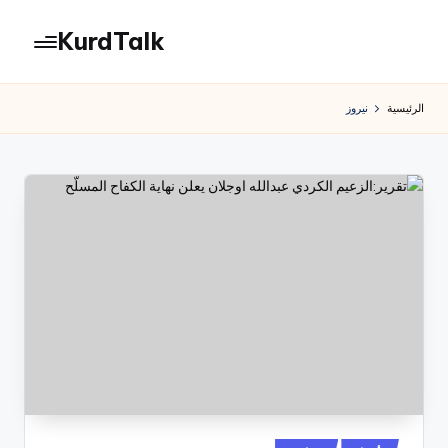
KurdTalk
لتجاوز
لى
كوردتوك
لمحتوى
|
الرئيسية
نيروز
اخبار
كردية