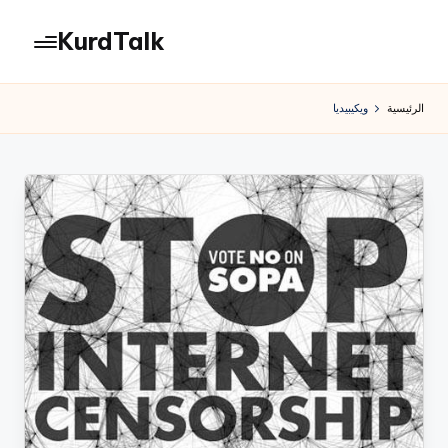
KurdTalk
لتجاوز
لى
كوردتوك
لمحتوى
|
الرئيسية
ويكيبيديا
اخبار
كردية