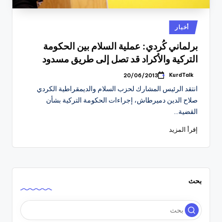
نُشر
أخبار
في
برلماني كُردي: عملية السلام بين الحكومة
التركية والأكراد قد تصل إلى طريق مسدود
KurdTalk
20/06/2013
تمّ
النشر
انتقد الرئيس المشارك لحزب السلام والديمقراطية الكردي
بواسطة
صلاح الدين دميرطاش، إجراءات الحكومة التركية بشأن
القضية…
إقرأ المزيد
بحث