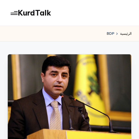
KurdTalk
لتجاوز
لى
كوردتوك
لمحتوى
|
الرئيسية
BDP
اخبار
كردية