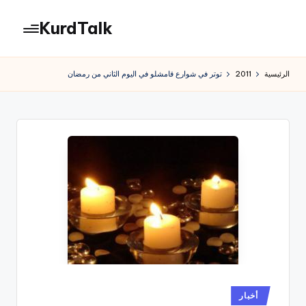
KurdTalk
لتجاوز
لى
كوردتوك
لمحتوى
|
الرئيسية
2011
توتر في شوارع قامشلو في اليوم الثاني من رمضان
اخبار
كردية
نُشر
أخبار
في