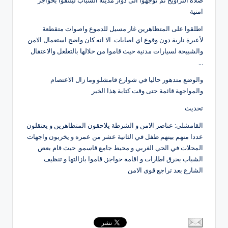
صلاة التراويح ثم توجهوا الى دوار مدينة الشباب ليلتقوا بحواجز
امنية
اطلقوا على المتظاهرين غاز مسيل للدموع واصوات متقطعة
لأعيرة نارية دون وقوع اي اصابات. الا انه كان واضح استعمال الامن
والشبيحة لسيارات مدنية حيث قاموا من خلالها بالتغلغل والاعتقال
…
والوضع متدهور حاليا في شوارع قامشلو وما زال الاعتصام
والمواجهة قائمة حتى وقت كتابة هذا الخبر
تحديث
القامشلي: عناصر الامن و الشرطة يلاحقون المتظاهرين و يعتقلون
عددا منهم بينهم طفل في الثانية عشر من عمره و يخربون واجهات
المحلات في الحي الغربي و محيط جامع قاسمو, حيث قام بعض
الشباب بحرق اطارات و اقامة حواجز, قاموا بازالتها و تنظيف
الشارع بعد تراجع قوى الامن