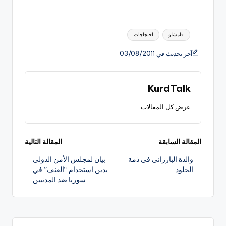
العلامات:
قامشلو
احتجاجات
آخر تحديث في 03/08/2011
KurdTalk
عرض كل المقالات
تصفّح
المقالة السابقة
المقالة التالية
والدة البارزاني في ذمة
بيان لمجلس الأمن الدولي
المقالات
الخلود
يدين استخدام “العنف” في
سوريا ضد المدنيين