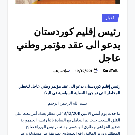
نُشر
أخبار
في
رئيس إقليم كوردستان
يدعو الى عقد مؤتمر وطني
عاجل
KurdTalk
19/12/2011
لا تعليقات
تمّ
النشر
بواسطة
رئيس إقليم كوردستان يدعو الى عقد مؤتمر وطني عاجل لتخطي
المخاطر التي تواجهها العملية السياسية في البلاد
بسم الله الرحمن الرحيم
ما حدث يوم أمس الأثنين 18/12/2011 في مطار بغداد أمر يبعث على
القلق الشديد. حيث تم التعامل مع السادة نائبا رئيس الجمهورية
خضير الخزاعي و طارق الهاشمي و نائب رئيس الوزراء صالح
المطلك و وزير المالية رافع العيساوي بطريقة غير مسؤولة و غير