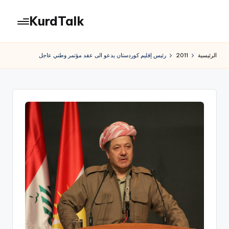
KurdTalk
لتجاوز
لى
كوردتوك
لمحتوى
|
الرئيسية
2011
رئيس إقليم كوردستان يدعو الى عقد مؤتمر وطني عاجل
اخبار
كردية