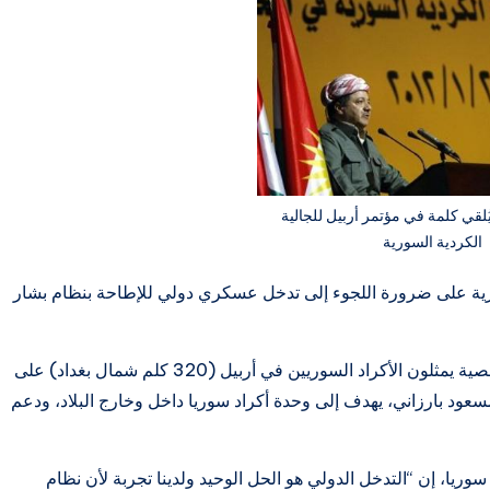
لقي كلمة في مؤتمر أربيل للجالية
الكردية السورية
رية على ضرورة اللجوء إلى تدخل عسكري دولي للإطاحة بنظام بشار
وتمت الموافقة خلال مؤتمر حضره أكثر من 200 شخصية يمثلون الأكراد السوريين في أربيل (320 كلم شمال بغداد) على
ود بارزاني، يهدف إلى وحدة أكراد سوريا داخل وخارج البلاد، ودعم
وريا، إن “التدخل الدولي هو الحل الوحيد ولدينا تجربة لأن نظام