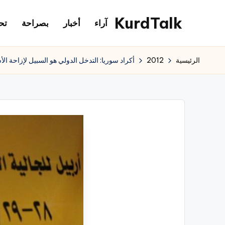
KurdTalk
آراء
أخبار
بصراحة
تح
لتجاوز
لى
كوردتوك
لمحتوى
|
الرئيسية
2012
أكراد سوريا: التدخل الدولي هو السبيل لإزاحة الأ
اخبار
كردية