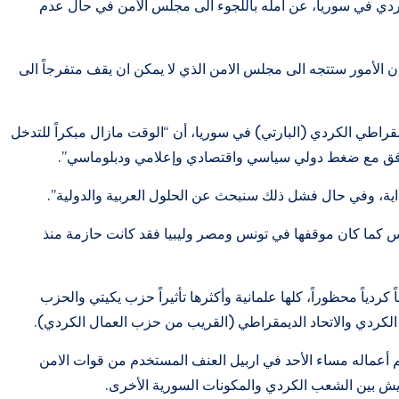
دي في سوريا، عن أمله باللجوء الى مجلس الأمن في حال عدم
إن الأمور ستتجه الى مجلس الامن الذي لا يمكن ان يقف متفرجاً الى
راطي الكردي (البارتي) في سوريا، أن “الوقت مازال مبكراً للتدخل
وافق مع ضغط دولي سياسي واقتصادي وإعلامي ودبلوماسي”.
ة، وفي حال فشل ذلك سنبحث عن الحلول العربية والدولية”.
س كما كان موقفها في تونس ومصر وليبيا فقد كانت حازمة منذ
لأكراد 9% من الشعب السوري. وهناك 12 حزباً كردياً محظوراً، كلها علمانية وأكثرها تأثيراً حزب يكيتي والحزب
لكردي والاتحاد الديمقراطي (القريب من حزب العمال الكردي).
تم أعماله مساء الأحد في اربيل العنف المستخدم من قوات الامن
عايش بين الشعب الكردي والمكونات السورية الأخرى.