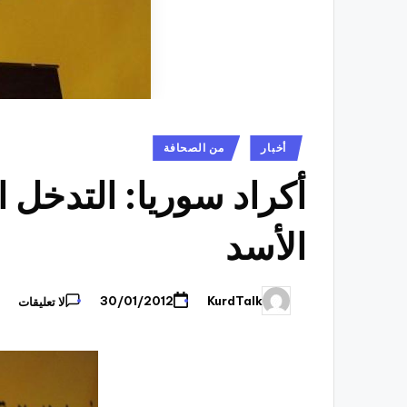
نُشر
أخبار
من الصحافة
في
أكراد سوريا: التدخل ا
الأسد
KurdTalk
30/01/2012
لا تعليقات
تمّ
النشر
بواسطة