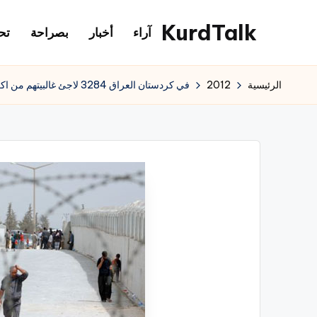
KurdTalk
آراء
أخبار
بصراحة
تح
لتجاوز
لى
كوردتوك
لمحتوى
|
الرئيسية
2012
في كردستان العراق 3284 لاجئ غالبيتهم من اكراد سوريا
اخبار
كردية