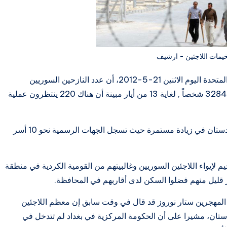
يمات اللاجئين - ارشيف
أعلنت المفوضية العليا لشؤون اللاجئين التابعة للأمم المتحدة اليوم الاثنين 21-5-2012، أن عدد النازحين السوريين
المسجلين الذين دخلوا إلى إقليم كردستان العراق بلغ 3284 شخصاً , لغاية 13 من أيار مبينة أن هناك 220 ينتظرون عملية
وأضافت المفوضية أن دخول السوريين إلى إقليم كردستان في زيادة مستمرة حيث تسجل الجهات الرسمية نحو 10 أسر
إيواء اللاجئين السوريين وغالبيتهم من القومية الكردية في منطقة
 قليل منهم فضلوا السكن لدى أقاربهم في المحافظة.
المهجرين ستار نوروز قد قال في وقت سابق إن معظم اللاجئين
ستان، مشيرا على أن الحكومة المركزية في بغداد لم تتدخل في