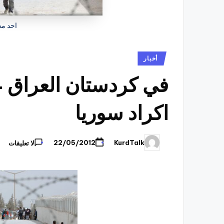
احد مخ
نُشر
أخبار
في
اكراد سوريا
KurdTalk
22/05/2012
لا تعليقات
تمّ
النشر
بواسطة