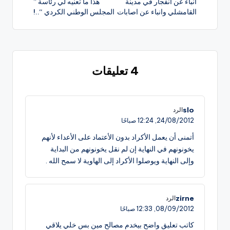
انباء عن انفجار في مدينة
هذا ما تعنيه لي رئاسة ”
المقالات
القامشلي وانباء عن اصابات
المجلس الوطني الكردي “..!
4 تعليقات
slo
الرد
24/08/2012,
12:24 صباحًا
أتمنى أن يعمل الأكراد بدون الأعتماد على الأعداء لأنهم
يخونونهم في النهاية إن لم نقل يخونونهم من البداية
وإلى النهاية ويوصلوا الأكراد إلى الهاوية لا سمح الله .
zirne
الرد
08/09/2012,
12:33 صباحًا
كاتب تعليق واضح بيخدم مصالح مين بس خلي يلاقي