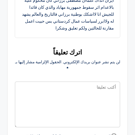
ايران انذاك علماان مصطفى برزاني كان محكوم عليه
بالاعدام اثر سقوط جمهورية مهاباد والذي كان قائدا
للجيش انا لااشكك بوطنية برزاني فالتاريخ والعالم يشهد
له ولاابرر لسياسات عمال كردستاني بس حبيت اعمل
مقارنة للحالتين ولكم تعليق وشكرا
اترك تعليقاً
لن يتم نشر عنوان بريدك الإلكتروني.
الحقول الإلزامية مشار إليها بـ
*