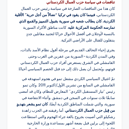
تناقضات في سياسة حزب العمال الكردستاني
كان هذا من التناقضات الصارخة في سياسة رئيس حزب العمال
الكردستاني،
فبينما كان يقود في تركيا “نضالاً من أجل حرية” الأقلية
الكردية، كان يطالب شعبه في سورية بقبول التمييز والقمع الذي
تمارسه الحكومة المركزية عليه
. كانت مناطق الأكراد السورية
بالنسبة لأوجلان في أفضل الأحوال خزانًا لتجنيد مقاتلين جددٍ
ينتقلون للقتال على الأراضي التركية.
يجري إحياء التحالف القديم في مرحلة أفول نظام الأسد بالذات،
وفي المدن الكردية-السورية من عفرين في الغرب وحتى
القامشلي في الشرق يستعرض أفراد حزب العمال الكردستاني
قوتهم، ويُحتمل أن يصل ذلك إلى حد قتل الخصم السياسي أحيانًا.
تمّ اغتيال السياسي الكردي مشعل تمو في هجوم استهدفه في
القامشلي في السابع من تشرين الأول/اكتوبر 2011. وكان تمو
رئيس “تيار المستقبل الكردي” المعارض للنظام، وكان قد أمضى
سابقًا ثلاث سنوات في السجن في دمشق. وأثناء الانتفاضة في
سورية، والتي شملت المناطق الكردية أيضًا،
كان تمو يشعر بتهديدٍ
من قِبل حزب العمال الكردستاني
. أما رفيقته في الحزب زاهدة
رشكيلو التي أصيبت بجروح بالغة جراء الهجوم والتي استطاعت
اللجوء إلى برلين قبل بضعة أشهر بمساعدة وزارة الخارجية