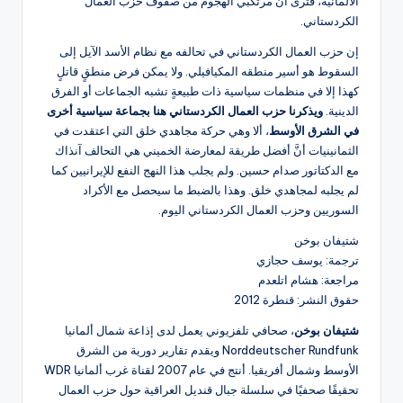
الألمانية، فترى أن مرتكبي الهجوم من صفوف حزب العمال
الكردستاني.
إن حزب العمال الكردستاني في تحالفه مع نظام الأسد الآيل إلى
السقوط هو أسير منطقه المكيافيلي. ولا يمكن فرض منطقٍ قاتلٍ
كهذا إلا في منظمات سياسية ذات طبيعةٍ تشبه الجماعات أو الفرق
الدينية.
ويذكرنا حزب العمال الكردستاني هنا بجماعة سياسية أخرى
في الشرق الأوسط
، ألا وهي حركة مجاهدي خلق التي اعتقدت في
الثمانينيات أنَّ أفضل طريقة لمعارضة الخميني هي التحالف آنذاك
مع الدكتاتور صدام حسين. ولم يجلب هذا النهج النفع للإيرانيين كما
لم يجلبه لمجاهدي خلق. وهذا بالضبط ما سيحصل مع الأكراد
السوريين وحزب العمال الكردستاني اليوم.
شتيفان بوخن
ترجمة: يوسف حجازي
مراجعة: هشام اتلعدم
حقوق النشر: قنطرة 2012
شتيفان بوخن
، صحافي تلفزيوني يعمل لدى إذاعة شمال ألمانيا
Norddeutscher Rundfunk ويقدم تقارير دورية من الشرق
الأوسط وشمال أفريقيا. أنتج في عام 2007 لقناة غرب ألمانيا WDR
تحقيقًا صحفيًا في سلسلة جبال قنديل العراقية حول حزب العمال