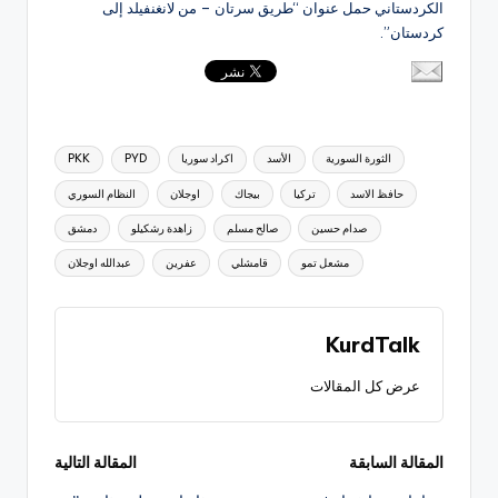
الكردستاني حمل عنوان “طريق سرتان – من لانغنفيلد إلى
كردستان”.
العلامات:
الثورة السورية
الأسد
اكراد سوريا
PYD
PKK
حافظ الاسد
تركيا
بيجاك
اوجلان
النظام السوري
صدام حسين
صالح مسلم
زاهدة رشكيلو
دمشق
مشعل تمو
قامشلي
عفرين
عبدالله اوجلان
KurdTalk
عرض كل المقالات
تصفّح
المقالة السابقة
المقالة التالية