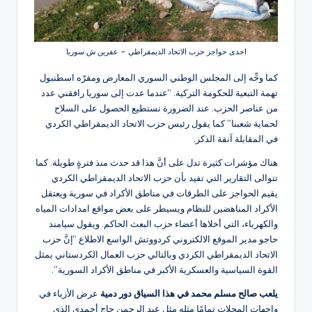
احدى حواجز حزب الاتحاد الديمقراطي – عفرين ش.سوريا
كما وجِّه إلى المجلس الوطني السوري المعارض ومقرّه اسطنبول
تهمة التبعية للحكومة التركية. “عندما عدت إلى سوريا رافقني عدد
من عناصر الحزب. عند الضرورة نستطيع الحصول على السلاح
لحماية شعبنا” كما يقول رئيس حزب الاتحاد الديمقراطي الكردي
في المقابلة آنفة الذكر.
هناك مؤشرات كثيرة تدل على أنَّ هذا قد حدث منذ فترةٍ طويلة. كما
تتوالى التقارير التي تفيد بأن حزب الاتحاد الديمقراطي الكردي
يقيم الحواجز على الطرقات في مناطق الأكراد في سورية ويعتقل
الأكراد المناهضين للنظام ويسيطر على بعض مواقع امدادات المياه
والكهرباء، التي أخلاها أعضاء حزب البعث الحاكم. ويقول سيامند
حاجو مدير الموقع الالكتروني كردووتش الواسع الاطلاع “إنَّ حزب
الاتحاد الديمقراطي الكردي وبالتالي حزب العمال الكردستاني يمثل
القوة السياسية والعسكرية الأكبر في مناطق الأكراد السورية”.
يلعب صالح مسلم محمد في هذا السياق دور دمية
عرض الأزياء في
واجهات المحلات تمامًا مثله مثل عبد الرحمن حاج أحمدي الذي