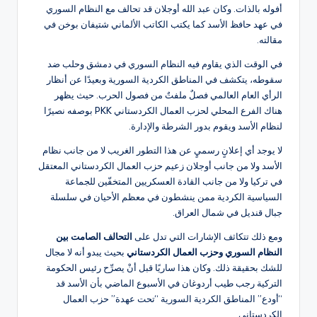
أفوله بالذات. وكان عبد الله أوجلان قد تحالف مع النظام السوري
في عهد حافظ الأسد كما يكتب الكاتب الألماني شتيفان بوخن في
مقالته.
في الوقت الذي يقاوم فيه النظام السوري في دمشق وحلب ضد
سقوطه، يتكشف في المناطق الكردية السورية وبعيدًا عن أنظار
الرأي العام العالمي فصلٌ ملفتٌ من فصول الحرب. حيث يظهر
هناك الفرع المحلي لحزب العمال الكردستاني PKK بوصفه نصيرًا
لنظام الأسد ويقوم بدور الشرطة والإدارة.
لا يوجد أي إعلانٍ رسميٍ عن هذا التطور الغريب لا من جانب نظام
الأسد ولا من جانب أوجلان زعيم حزب العمال الكردستاني المعتقل
في تركيا ولا من جانب القادة العسكريين المتخفّين للجماعة
السياسية الكردية ممن ينشطون في معظم الأحيان في سلسلة
جبال قنديل في شمال العراق.
ومع ذلك تتكاثف الإشارات التي تدل على
التحالف الصامت بين
النظام السوري وحزب العمال الكردستاني
بحيث يبدو أنه لا مجال
للشك بحقيقة ذلك. وكان هذا ساريًا قبل أنْ يصرِّح رئيس الحكومة
التركية رجب طيب أردوغان في الأسبوع الماضي بأن الأسد قد
“أودع” المناطق الكردية السورية “تحت عهدة” حزب العمال
الكردستاني.