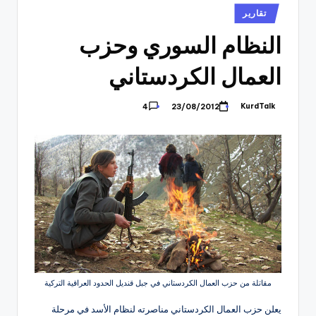
نُشر
تقارير
في
النظام السوري وحزب
العمال الكردستاني
KurdTalk
23/08/2012
4
تمّ
النشر
بواسطة
مقاتلة من حزب العمال الكردستاني في جبل قنديل الحدود العراقية التركية
يعلن حزب العمال الكردستاني مناصرته لنظام الأسد في مرحلة