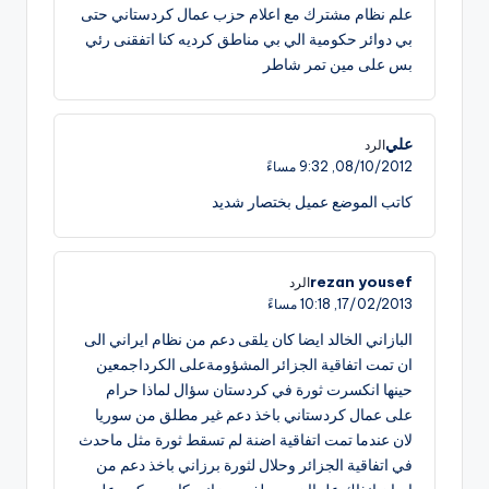
علم نظام مشترك مع اعلام حزب عمال كردستاني حتى
بي دوائر حكومية الي بي مناطق كرديه كنا اتفقنى رئي
بس على مين تمر شاطر
علي
الرد
08/10/2012,
9:32 مساءً
كاتب الموضع عميل بختصار شديد
rezan yousef
الرد
17/02/2013,
10:18 مساءً
البازاني الخالد ايضا كان يلقى دعم من نظام ايراني الى
ان تمت اتفاقية الجزائر المشؤومةعلى الكرداجمعين
حينها انكسرت ثورة في كردستان سؤال لماذا حرام
على عمال كردستاني باخذ دعم غير مطلق من سوريا
لان عندما تمت اتفاقية اضنة لم تسقط ثورة مثل ماحدث
في اتفاقية الجزائر وحلال لثورة برزاني باخذ دعم من