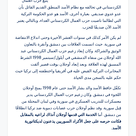
يتبع حزب العمال
الكردستاني في تحالفه مع نظام الأسد المنطق القديم القائل بأن
عدو عدوي صديقي. بعبارة أخرى، الأسد هو عدو الحكومة التركية
التي لطالما ناصبت حزب العمال الكردستاني العداء، وبالتالي يعتبر
الأسد الآن صديقًا للحزب.
لم يكن الأمر كذلك في سنوات العشر الأخيرة وحتى اندلاع الانتفاضة
في سورية. حيث اتسمت العلاقات بين دمشق وأنقرة بالتعاون
الوثيق والشراكة. وكان إبعاد زعيم حزب العمال الكردستاني عبد
الله أوجلان من منفاه الدمشقي في أيلول/سبتمبر 1998 الشرط
المسبق لهذه العلاقة. وبعد إبعاد أوجلان بوقت قصير ألقت
المخابرات التركية القبض عليه في أفريقيا واختطفته إلى تركيا حيث
حكم عليه بالسجن مدى الحياة.
تكفّل حافظ الأسد والد بشار الأسد حتى عام 1998 بمنح أوجلان
اللجوء في دمشق. وكان زعيم حزب العمال الكردستاني يدير
معسكرات للتدريب العسكري في سورية وفي لبنان المحتلة من
قِبل سورية. وقد نظم أوجلان حرب عصابات دموية ضد تركيا انطلاقًا
من دمشق. أما
الخدمة التي قدمها أوجلان آنذاك لراعيه بالمقابل
فكانت حرصه على جعل الأكراد السوريين يذعنون لديكتاتورية
الأسد.