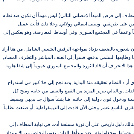
المطاف إلى فرض المبدأ الإقصائي التالي( ليس مهماً أن تكون ضد نظام
من على طريقتي, وتتبنى انتمائي وولائي, وخلا ذلك فأنت عميل
طحاً وعمقاً في المجتمع السوري وفي أوساط المعارضة, وهو يعكس إلى
ان شعوره بالضعف يزداد بمواجهة الرفض الشعبي الشامل. من هنا أراد
 وطابعها السلمي بدفعها قسراً إلى العنف المباشر والتطرف المضاد,
ا الانحراف أن قاد الثورة والمجتمع السوري عموماً إلى شفا هاوية
راد النظام تحقيقه منذ البداية, وقد نجح إلى حدّ كبير في استدراج
ذات, وبالتالي تبرير المزيد من القمع والعنف من جانبه ومنح كل
مة ودخول قوى دولية إلى جانبه. هنا ينشأ سؤال جد بديهي وبسيط
القرن التاسع عشر وحتى الآن قادت إلى الديمقراطية, أو صنعت نظاماً
نالك دليل تاريخي على أن ثورة مسلحة أدت في نهاية المطاف إلى
شوئها, ويجعلها تقف ضد مبدأها بالذات, نعني التخلص من الاستبداد