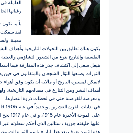
العاملة في 
رغباتها الخا
باً ما تكون
لقد سفكت ال
معينة, ولسو
يكون هناك تطابق بين التحولات التاريخية وأهداف البش
الفلسفة والتاريخ بنوع من الشعور التشاؤمي والعبثية أو
هيغل سعى إلى اكتشاف جذر هذه المفارقة فيما أسماه بـ
الثورات يصنعها الثوّار الشجعان والمتفانون في حين يح
لايمكن لمسيرة التاريخ أو مآلاته أن تكون وفق أهواء 
أهداف البشر ومن التنازع في مصالحهم التاريخية. وله
ومعرضة للقرصنة حتى في لحظات ذروة انتصارها.
في بد
على الموج
عليها خليفته جوزيف ستالين الذي أحكم سطوته عبر ا
هذه الثورة تعرف بعد هذا التاريخ باسم الثورة الشيوعي