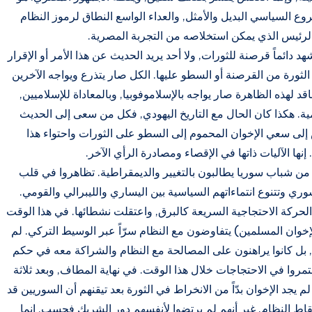
روع السياسي البديل والأمثل, والعداء الواسع النطاق لرموز النظام
الرئيس الذي يمكن استخلاصه من التجربة المصرية.
د دائماً قرصنة للثورات, ولا أحد يريد الحديث عن هذا الأمر أو الإقرار
الثورة من القرصنة أو السطو عليها. الكل صار يتذرع ويواجه الآخرين
 لهذه الظاهرة صار يواجه بالإسلاموفوبيا, وبالمعاداة للإسلاميين,
ية. هكذا كان الحال مع التاريخ اليهودي, فكل من سعى إلى الحديث
ص إلى سعي الإخوان المحموم إلى السطو على الثورات واحتواء هذا
. إنها الآليات ذاتها في الإقصاء ومصادرة الرأي الآخر.
ة شجاعة ومميزة من شباب سوريا يطالبون بالتغيير والديمقراطية. تظاهروا في قلب
ري وتتنوع انتماءاتهم السياسية بين اليساري والليبرالي والقومي.
الحركة الاحتجاجية السريعة كالبرق, واعتقلت نشطائها. في هذا الوقت
إخوان المسلمين) يتفاوضون مع النظام سرّاً عبر الوسيط التركي. لم
 بل كانوا يراهنون على المصالحة مع النظام والشراكة معه في حكم
ا في الاحتجاجات خلال هذا الوقت. في نهاية المطاف, وبعد ثلاثة
جد الإخوان بدّاً من الانخراط في الثورة بعد تيقنهم أن السوريين قد
اط النظام. غير أنهم لم يرتضوا لأنفسهم دور الشريك فحسب, إنما