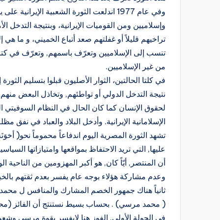
وفي عام 1977 اندلعت الثورة الشعبية الإيران
وإسلاميين ومن القوميات الإيرانية، وبنتيجة التدخل الأ
تراخيهم قليلاً أو غفلتهم صعد أتباع الخميني، و ما ه
من غير الإسلاميين.
في كلتا الحالتين، الثوار الأصليون قبلوا بتسليم الثور
نتيجة التدخل الدولي أو تواطئهم, وتخاذل البعض منهم. 
لحقوق الإنسان كما كان الحال في النظام السوفيتي الس
الإسلامانية الإيرانية. وأدخل البلاد والعباد في نفق مظ
تشهد الثورة المصرية اليوم اندفاعاً محموماً نحو( أخو
عليها, التي تريد الاحتفاظ بمواقعها وامتيازاتها السياس
وعدم مشاركة هؤلاء بوجه عام يفسر بعدم ثقتهم بالخ
ثانياً هناك جمهور الخصم المشارك والمنافس ل محمد
( محمد مرسي) . بحساب بسيط نستنتج أن الفائز (محمد 
في الجولة الأولى. الفوز هنا لايفسر بقوة مرسي وش