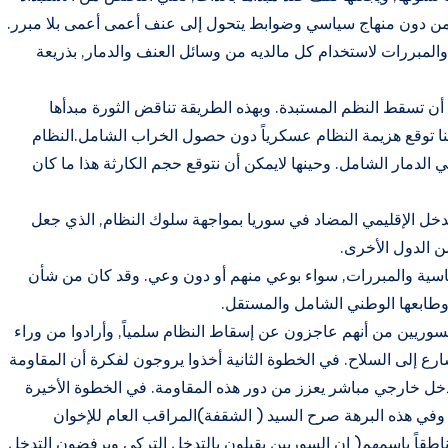
ة من دون منهاج سياسي وضوابط يتحول إلى عنف أعمى أعمى بلا مبرر.
المبررات لاستخدام كل مالديه من وسائل العنف والدمار, بذريعة
تسقط النظم المستبدة. وبهذه الطريقة تناقض الثورة مبدأها
كننا توقع هزيمة النظام عسكرياً دون حصول الخراب الشامل.النظام
الدمار الشامل. وحينها لايمكن أن نتوقع حجم الكارثة هذا ما كان
دخل الإقليمي المضاد في سوريا بمواجهة سلوك النظام, الذي جعل
من الدول الأخرى.
سياسية والمبررات, سواء بوعي منهم أو دون وعي. وقد كان من شأن
وطابعها الوطني الشامل والمستقل.
السوريين من أنهم عاجزون عن إسقاط النظام سلمياً, وأرادوا من وراء
شارع إلى السلاح. في الخطوة الثانية أخذوا يروجون لفكرة أن المقاومة
خل خارجي مباشر يعزز من دور هذه المقاومة. في الخطوة الأخيرة
في هذه البرهة صرح السيد ( الشقفة)المراقب العام للإخوان
اطقاً باسمهم( إن السوريين يقبلون بالتدخل التركي ويرفضون التدخل