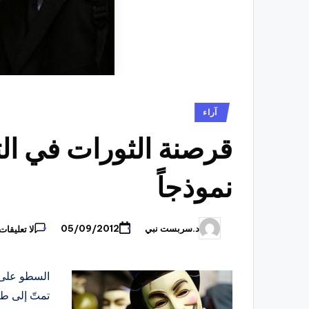
نُشر
آراء
في
قرصنة الثورات في التا
نموذجاً
د.سربست نبي
05/09/2012
لا تعليقات
تمّ
النشر
بواسطة
السطو على 
تمتّ إلى طب