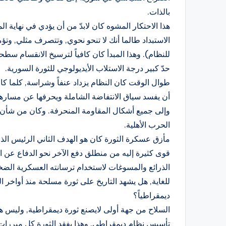
بالذات.
هذا الاحتكار المشوه كان لابدّ من أن يؤدي في نهاية 
الاستبداد طالما أنك لا تنحو نحوي, وتتصرف مثلي, وتؤ
للنظام). وهذا المبدأ كان كافياً لترسيخ الانقسام س
حدّ كبير درجة الاستلاب الأيديولوجي للثورة السورية.
طوال الوقت كان النظام يزداد عنفاً وشراسة, كلما ك
أن يفسد سياق الانتفاضة الشاملة ويحرفها عن مسارها
وإلى جميع أشكال المقاومة المنحرفة. وكان من شأن هذ
الحرب الأهلية.
مأزق عسكرة الثورة كان هو الهدف الثاني الرئيس الذي أ
قوى كثيرة إليه من منطلق دفع الآخر نحو الدفاع عن ال
الذرائع والمسوغات لاستخدام ترسانته العسكرية الضخ
للغاية, هل يشهد التاريخ على ثورة مسلحة منذ أواخر 
ديمقراطياً؟
السلاح من جهة أولى لايصنع ثورة ديمقراطية, وليس ه
تأسيس نظام ديمقراطي. وهذا يفقد الثورة كل مبررات ن