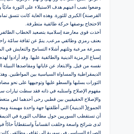
وضعوا نصب أعينهم هدف الاستيلاء على الثورة ماديّاً و
القرصنة) الكبرى للثورة. وهذه الغاية كانت تتسق تماما
الاحتجاج بوصفها حركة طائفية متطرفة.
أخذت قوى معارضة إسلامية بتصعيد الخطاب الطائفي ب
بعنف رمزي وطائفي مرعب, ينمّ عن ثقافة سامّة راحت 
بسرعة مرعبة وتلتهم أشلاء التسامح والتعايش في الم
إسباغ الرمزية الدينية والطائفية عليها. وقد أرادوا له
نفسه من قبل, والابتعاد عن غاياتها ومقاصدها النبيلة 
الديمقراطية والمساواة السياسية بين المواطنين. وه
الثورات بسلبها والسطو عليها وتوجيهها على نحو مض
مفهوم الإصلاح واستلبه في ذاته فقد سطت تيارات سيا
والإصلاح الحقيقيين بين قطبي رحى أحدهما لص متغط
الجموع( الدينية) التي أطلقتها جهة واحدة مهيمنة ومح
أن تستقطب السوريين حول مطالب الثورة في الديمقر
لدى شرائح واسعة وخلقت انقساماً واستقطاباً حادّاً 
الصراع السياسي في سورية إلى ثقافي وطائفي كانت خيان