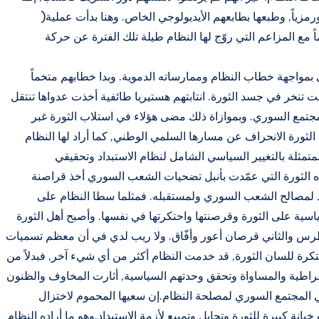
رمزياً, وطبعها بطابعهم الأيديولوجي الخاص. وهنا بدأت عملية(
ً مع المزاعم التي روّج لها النظام طيلة تلك الفترة عن حركة
مواجهة خطاب النظام وممارساته الدموية. وبدا خطابهم متخماً
تنخر في جسد الثورة. انتابتهم هستيريا طائفية أخذت عدواها تنتقل
جتمع السوري. وبموازاة ذلك مضى هؤلاء في استلاب الثورة غبر
ذه الثورة الانحراف عن مسارها السلمي الوطني, كما أراد لها النظام
المتمثلة بالتغيير السياسي الشامل لنظام الاستبداد وتحقيقي
ذه الثورة التي عمّدت بأنبل تضحيات الشعب السوري أخذ قراصنة
اد لمصالح الشعب السوري ولمستقبله. فمثلما سطا النظام على
سية على الثورة وقرصنتها واحتكرتها في نفسها. وأصبح أهل الثورة
رس والثاني قرصان أعور وأفّاق. ولا ريب لدي في أن معظم تسميات
تكرة للسان الثورة, قد خدمت النظام أكثر من أي شيء آخر, فبدلاً من
اطية والمساواة وتحقق وحدتهم السياسية, أثارت المخاوف والظنون
في المجتمع السوري لمصلحة النظام.إن سعيها المحموم لاختزال
ة كبيرة للثورة وتحايل وتمييع لأزمة الاستبداد.وهو ما أراده النظام