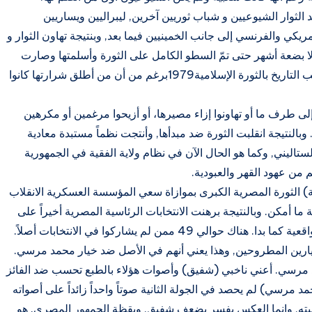
ية على يد الثوار الشيوعيين و شباب ثوريين آخرين, ليبراليين ويساريين
مريكي والفرنسي إلى جانب الخمينيين فيما بعد, وبنتيجة تهاون الثوار و
ي إلا بضعة أشهر حتى تمّ السطو الكامل على الثورة وأسلمتها وصارت
تنسب إلى الإسلاميين وتعرّف باسمهم, وتعرّف في كتب التاريخ بالثورة الإسلامية1979برغم من أن من أطلق شرارتها كانوا
ة إلى طرف ما أو تهاونوا إزاء مصيرها، أو أزيحوا مرغمين أو مكرهين
وبالنتيجة انقلبت الثورة ضد مبدأها, وأنتجت نظماً مستبدة معادية
تاليني, وكما هو الحال الآن في نظام ولاية الفقية في الجمهورية
لم من عهود القهر والعبودية.
َنَة) الثورة المصرية الكبرى بموازاة سعي المؤسسة العسكرية الانقلاب
ية ما أمكن. وبالنتيجة برهنت الانتخابات الرئاسية المصرية أخيراً على
أن المنتصر, أيّاً كان, هو أكبر المهزومين من الناحية الواقعية كما بدا. هناك حوالي 49 ممن لم يشاركوا في الانتخابات أصلاً.
يارين المطروحين, وهذا يعني أنهم في الأصل ضد خيار محمد مرسي.
 مرسي. أعني ناخبي (شفيق) وأصوات هؤلاء بالطبع تحسب ضد الفائز
مرسي) لم يحصد في الجولة الثانية صوتاً واحداً زائداً على أصواته
عبيته, وإنما العكس يفسر بضعف شفيق, ويقظة الجمهور المصري. هو