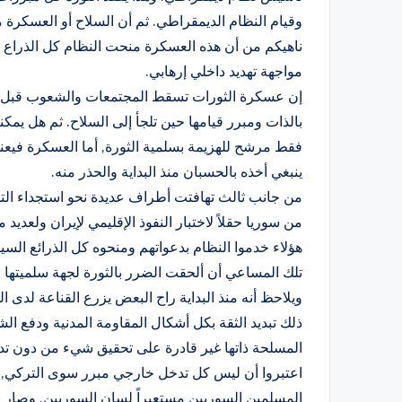
وقيام النظام الديمقراطي. ثم أن السلاح أو العسكر
ناهيكم من أن هذه العسكرة منحت النظام كل الذراع و
مواجهة تهديد داخلي إرهابي.
إن عسكرة الثورات تسقط المجتمعات والشعوب قبل أن 
بالذات ومبرر قيامها حين تلجأ إلى السلاح. ثم هل يم
فقط مرشح للهزيمة بسلمية الثورة, أما العسكرة فيعني 
ينبغي أخذه بالحسبان منذ البداية والحذر منه.
من جانب ثالث تهافتت أطراف عديدة نحو استجداء الت
من سوريا حقلاً لاختبار النفوذ الإقليمي لإيران ولعديد 
هؤلاء خدموا النظام بدعواتهم ومنحوه كل الذرائع ال
تلك المساعي أن ألحقت الضرر بالثورة لجهة سلميتها 
ويلاحظ أنه منذ البداية راح البعض يزرع القناعة لدى 
ذلك تبديد الثقة بكل أشكال المقاومة المدنية ودفع ال
المسلحة ذاتها غير قادرة على تحقيق شيء من دون تد
اعتبروا أن ليس كل تدخل خارجي مبرر سوى التركي, و
المسلمين السوريين مستعيراً لسان السوريين, وصار ن