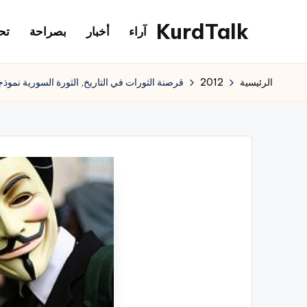
KurdTalk
آراء
أخبار
بصراحة
تح
لتجاوز
لى
كوردتوك
لمحتوى
|
الرئيسية
2012
قرصنة الثورات في التاريخ, الثورة السورية نموذجا
اخبار
كردية