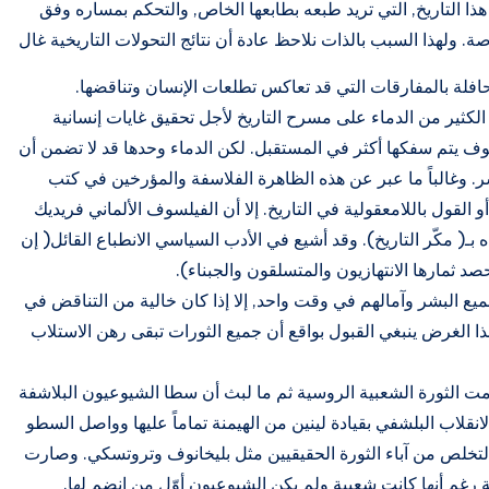
هذا التاريخ, التي تريد طبعه بطابعها الخاص, والتحكم بمساره وفق
صة. ولهذا السبب بالذات نلاحظ عادة أن نتائج التحولات التاريخية غال
 حافلة بالمفارقات التي قد تعاكس تطلعات الإنسان وتناقضها.
كثير من الدماء على مسرح التاريخ لأجل تحقيق غايات إنسانية
ف يتم سفكها أكثر في المستقبل. لكن الدماء وحدها قد لا تضمن أن
ر. وغالباً ما عبر عن هذه الظاهرة الفلاسفة والمؤرخين في كتب
 القول باللامعقولية في التاريخ. إلا أن الفيلسوف الألماني فريديك
( مكّر التاريخ). وقد أشيع في الأدب السياسي الانطباع القائل( إن
صد ثمارها الانتهازيون والمتسلقون والجبناء).
جميع البشر وآمالهم في وقت واحد, إلا إذا كان خالية من التناقض في
ذا الغرض ينبغي القبول بواقع أن جميع الثورات تبقى رهن الاستلاب
ايات القرن العشرين, وتحديداً في عام 1905 قامت الثورة الشعبية الروسية ثم ما لبث أن سطا الشيوعيون البلاشفة
ة الأخيرة عام 1915، و في عام 1917 نجح الانقلاب البلشفي بقيادة لينين من الهيمنة تماماً عليها وواصل السطو
لتخلص من آباء الثورة الحقيقيين مثل بليخانوف وتروتسكي. وصارت
ة رغم أنها كانت شعبية ولم يكن الشيوعيون أوّل من انضم لها.