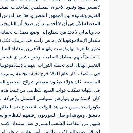
لايفسر بقوة ونفوذ الإخوان المسلمين إنما بغياب المش
القديم وتقاليده بين الجمهور المصري. هذا هو الدرس 
المعضلة الآن هي أن لا أحد يريد أن يصدق أن التاريخ يشه
به, وبالتالي لا نجد من يتطلع إلى وضع مصدّات لحماية 
بشعار الإسلاموفوبيا كي يدس رأسه في الرمل. فكل ناقد
نظير ظاهرة الهلوكوست واتهام الآخرين بمعاداة السام
عنه نقديّاً يتهم بمعاداة السامية. وحين يشير أي شخ
التغيير الهائل الذي تحمله الثورات, يتهم بالإسلاموفوبيا
في منتصف آذار عام 2011 خرج نخب
العاصمة. كان هؤلاء يمثلون معظم شرائح المجتمع السو
في النهاية تمكنت قوات القمع النظامي من تبديد هذه 
كان الإسلاميون وتيارهم السياسي المتمثل بـ(حركة ال
يكونوا متحمسين حتى هذا الوقت للاحتجاج ضد النظام,
دمشق. ومع هذا واصل السوريون رفضهم للنظام واستمرو
شهور من انتفاضة الشعب السوري ضد استبداد الأسد لم ي
أحرقوا جميع المراكب ورائهم, وأنهم عازمون على إسق