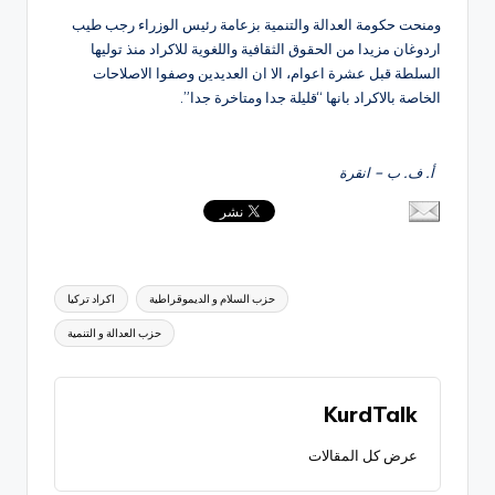
ومنحت حكومة العدالة والتنمية بزعامة رئيس الوزراء رجب طيب
اردوغان مزيدا من الحقوق الثقافية واللغوية للاكراد منذ توليها
السلطة قبل عشرة اعوام، الا ان العديدين وصفوا الاصلاحات
الخاصة بالاكراد بانها “قليلة جدا ومتاخرة جدا”.
أ. ف. ب – انقرة
العلامات:
حزب السلام و الديموقراطية
اكراد تركيا
حزب العدالة و التنمية
KurdTalk
عرض كل المقالات