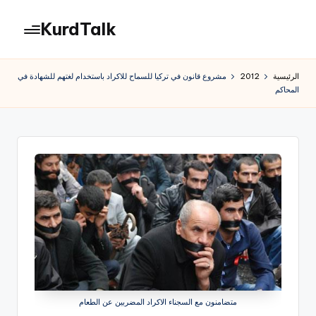
KurdTalk
لتجاوز
لى
كوردتوك
لمحتوى
|
الرئيسية
2012
مشروع قانون في تركيا للسماح للاكراد باستخدام لغتهم للشهادة في
اخبار
المحاكم
كردية
متضامنون مع السجناء الاكراد المضربين عن الطعام