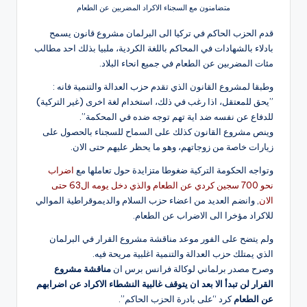
متضامنون مع السجناء الاكراد المضربين عن الطعام
قدم الحزب الحاكم في تركيا الى البرلمان مشروع قانون يسمح
بادلاء بالشهادات في المحاكم باللغة الكردية، ملبيا بذلك احد مطالب
مئات المضربين عن الطعام في جميع انحاء البلاد.
وطبقا لمشروع القانون الذي تقدم حزب العدالة والتنمية فانه :
”يحق للمعتقل، اذا رغب في ذلك، استخدام لغة اخرى (غير التركية)
للدفاع عن نفسه ضد اية تهم توجه ضده في المحكمة”.
وينص مشروع القانون كذلك على السماح للسجناء بالحصول على
زيارات خاصة من زوجاتهم، وهو ما يحظر عليهم حتى الان.
وتواجه الحكومة التركية ضغوطا متزايدة حول تعاملها مع
اضراب
نحو 700 سجين كردي عن الطعام والذي دخل يومه ال63 حتى
الان
, وانضم العديد من اعضاء حزب السلام والديموقراطية الموالي
للاكراد مؤخرا الى الاضراب عن الطعام.
ولم يتضح على الفور موعد مناقشة مشروع القرار في البرلمان
الذي يمتلك حزب العدالة والتنمية اغلبية مريحة فيه.
وصرح مصدر برلماني لوكالة فرانس برس ان
مناقشة مشروع
القرار لن تبدأ الا بعد ان يتوقف غالبية النشطاء الاكراد عن اضرابهم
عن الطعام
كرد “على بادرة الحزب الحاكم”.