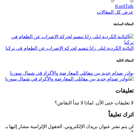
KurdTalk
عرض كل المقالات
تصفّح
المقالة السابقة
المقالات
النائبة الكردية ليلى زانا تنضم لحركة الاضراب عن الطعام في تركيا
المقالة التالية
بوادر صدام جديد بين مقاتلي المعارضة والأكراد في شمال سوريا
تعليقات
لا تعليقات حتى الآن. لماذا لا تبدأ النقاش؟
اترك تعليقاً
لن يتم نشر عنوان بريدك الإلكتروني.
الحقول الإلزامية مشار إليها بـ
*