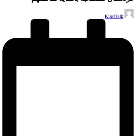
تمّ
KurdTalk
النشر
بواسطة