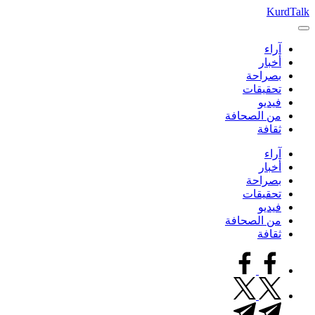
التجاوز
KurdTalk
كوردتوك
إلى
|
المحتوى
آراء
اخبار
أخبار
كردية
بصراحة
تحقيقات
فيديو
من الصحافة
ثقافة
آراء
أخبار
بصراحة
تحقيقات
فيديو
من الصحافة
ثقافة
facebook.com
twitter.com
t.me