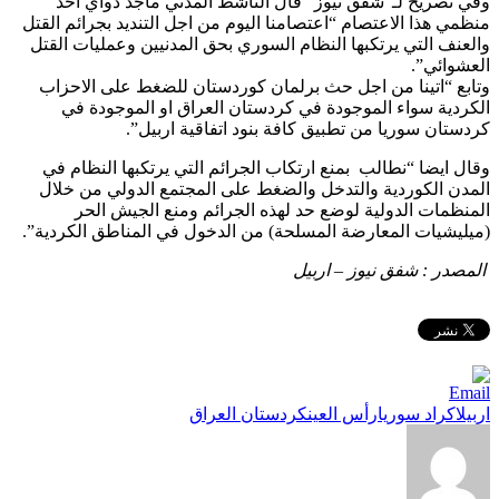
وفي تصريح لـ”شفق نيوز” قال الناشط المدني ماجد دواي احد
منظمي هذا الاعتصام “اعتصامنا اليوم من اجل التنديد بجرائم القتل
والعنف التي يرتكبها النظام السوري بحق المدنيين وعمليات القتل
العشوائي”.
وتابع “اتينا من اجل حث برلمان كوردستان للضغط على الاحزاب
الكردية سواء الموجودة في كردستان العراق او الموجودة في
كردستان سوريا من تطبيق كافة بنود اتفاقية اربيل”.
وقال ايضا “نطالب بمنع ارتكاب الجرائم التي يرتكبها النظام في
المدن الكوردية والتدخل والضغط على المجتمع الدولي من خلال
المنظمات الدولية لوضع حد لهذه الجرائم ومنع الجيش الحر
(ميليشيات المعارضة المسلحة) من الدخول في المناطق الكردية”.
المصدر : شفق نيوز – اربيل
العلامات:
اربيل
اكراد سوريا
رأس العين
كردستان العراق