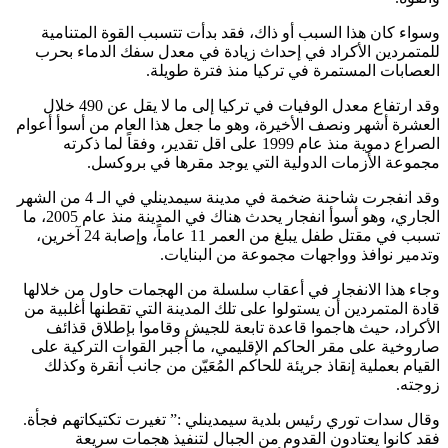
وسواء كان هذا السبب أو ذاك، فقد بدأت تتسبب القوة المتنامية
للمتمردين الأكراد في إحداث زيادة في معدل سفك الدماء بحرب
العصابات المستمرة في تركيا منذ فترة طويلة.
وقد ارتفاع معدل الوفيات في تركيا إلى ما لا يقل عن 490 خلال
العشرة أشهر ونصف الأخيرة، وهو ما جعل هذا العام من أسوأ أعوام
الصراع دموية منذ عام 1999 على اقل تقدير، وفقاً لما ذكرته
مجموعة الأزمات الدولية التي يوجد مقرها في بروكسل.
وقد انفجرت شاحنة ضخمة في مدينة سيمدينلي في الـ 4 من الشهر
الجاري، وهو أسوأ انفجار يحدث هناك في المدينة منذ عام 2005، ما
تسبب في مقتل طفل يبلغ من العمر 11 عاماً، وإصابة 24 آخرين،
وتدمير نوافذ وواجهات مجموعة من البنايات.
وجاء هذا الانفجار في أعقاب سلسلة من الهجمات حاول من خلالها
قادة المتمردين أن يستولوا على تلك المدينة التي تقطنها أغلبية من
الأكراد، حيث هاجموا قاعدة تابعة للجيش وقاموا بإطلاق قذائف
صاروخية على مقر الحاكم الإقليمي، ما أجبر القوات التركية على
القيام بعملية إنقاذ جريئة للحاكم المُعَيّن من جانب أنقرة وكذلك
زوجته.
وقال سدات توري رئيس بلدية سيمدينلي :” تغيرت تكتيكاتهم فجأة.
فقد كانوا يعتادون القدوم من الجبال لتنفيذ هجمات سريعة