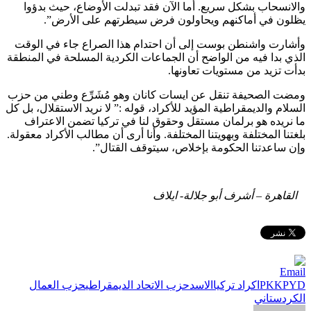
والانسحاب بشكل سريع. أما الآن فقد تبدلت الأوضاع، حيث بدؤوا
يظلون في أماكنهم ويحاولون فرض سيطرتهم على الأرض”.
وأشارت واشنطن بوست إلى أن احتدام هذا الصراع جاء في الوقت
الذي بدا فيه من الواضح أن الجماعات الكردية المسلحة في المنطقة
بدأت تزيد من مستويات تعاونها.
ومضت الصحيفة تنقل عن ايسات كانان وهو مُشَرِّع وطني من حزب
السلام والديمقراطية المؤيد للأكراد، قوله :” لا نريد الاستقلال، بل كل
ما نريده هو برلمان مستقل وحقوق لنا في تركيا تضمن الاعتراف
بلغتنا المختلفة وبهويتنا المختلفة. وأنا أرى أن مطالب الأكراد معقولة.
وإن ساعدتنا الحكومة بإخلاص، سيتوقف القتال”.
القاهرة – أشرف أبو جلالة- ايلاف
العلامات:
PYD
PKK
اكراد تركيا
الاسد
حزب الاتحاد الديمقراطي
حزب العمال
الكردستاني