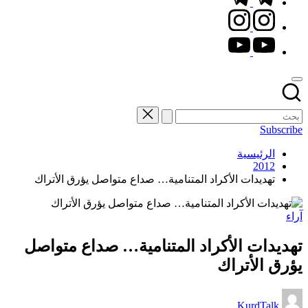
instagram.com
youtube.com
Subscribe
الرئيسية
2012
تهديدات الأكراد المتنامية… صداع متواصل يؤرق الأتراك
نُشر
آراء
في
تهديدات الأكراد المتنامية… صداع متواصل
يؤرق الأتراك
تمّ
KurdTalk
النشر