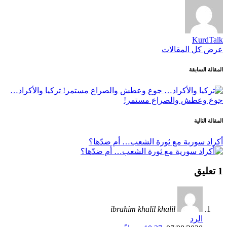
KurdTalk
عرض كل المقالات
تصفّح
المقالة السابقة
المقالات
تركيا والأكراد…
جوع وعطش والصراع مستمر!
المقالة التالية
أكراد سورية مع ثورة الشعب… أم ضدّها؟
1 تعليق
ibrahim khalil khalil
الرد