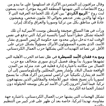
وقال مراقبون إن المتمردين الأكراد قد استلهموا على ما يبدو من
روح الانتفاضات التي شهدتها المنطقة العربية مؤخراً، حيث يسعون
لبث روح “
الربيع الكردي
” بين أفراد تلك الجماعة العرقية التي لا
دولة لها والذين يقدر عددهم بحوالي 30 مليون شخص، ويعيشون
عادةً في مناطق بكل من تركيا وسوريا والعراق وكذلك إيران.
ورأت في هذا السياق صحيفة واشنطن بوست الأميركية أن تلك
الحملة تشكل خطراً أمنياً كبيراً بالنسبة لتركيا، التي تدفع في نفس
الوقت لبدء تدخل دولي محدود ضد حكومة الرئيس السوري بشار
الأسد، الذي يعتبره المسؤولون الأتراك مسؤولاً بشكل جزئي على
الأقل عن تصاعد التهديدات التي يشكلها حزب العمال الكردستاني.
ومع بدء فقدان الأسد للسيطرة
في ظل تصاعد الحرب الأهلية التي
تشهدها سوريا، بدأ يوطد فصيل كردي سوري متحالف مع حزب
العمال من مكانته باعتباره إدارة فعلية في عدد متزايد من المدن
الواقعة شمال البلاد. وأشار بعض المحللين والدبلوماسيين إلى أن
الأسد قد يتنازل تكتيكياً عن أراضي لمتمردين أكراد هناك، ما يسمح
لسوريا بأن تصبح نقطة عبور للأسلحة والمقاتلين الذين يستهدفون
تركيا. فيما أشار آخرون إلى أن الأسد لم يكن بوسعه الحيلولة دون
انتشار الجماعة الكردية.
تشكل الهجمات التي يشنها حزب العمال الكردستاني، باعتباره جهة
مقاومة، تهديدا لتركيا، خاصة بعد أن ظهر على قدر كبير من التنظيم
والقوة.