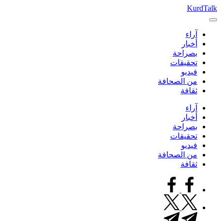
التجاوز
KurdTalk
كوردتوك
إلى
|
المحتوى
آراء
اخبار
أخبار
كردية
بصراحة
تحقيقات
فيديو
من الصحافة
ثقافة
آراء
أخبار
بصراحة
تحقيقات
فيديو
من الصحافة
ثقافة
facebook.com
twitter.com
t.me