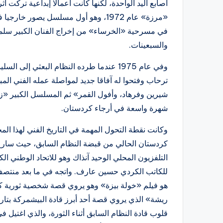
أصابع اليد الواحدة، لكنها كانت أعمالا إبداعية ترك
«مرزة» عام 1972، وهو أول مسلسل يصور 
في مسرحية «الخرساء» من إخراج الفنان الكبير سلمان 
والسبعينات.
وفي عام 1975 عندما طرده النظام البعثي إ
ترحاب وفتحوا له آفاقا جديد لمواصلة عمله الفني ال
شيرين وفرهاد، وأفول القمر» ثم المسلسل الكبير «ز
شهرة واسعة في أرجاء كردستان.
وكانت نقطة التحول المهمة في التاريخ الفني لهذا الم
كردستان الحالي من قبضة النظام السابق، حيث سارع م
التلفزيون المحلي الوحيد آنذاك وهو للاتحاد الوطن
للكاتب الكردي حسين عارف. واتجه في ما بعد منتصف ا
هو فيلم «خولة بيزة» وهو يروي قصة شخصية ثورية كر
ريشة» الذي يروي قصة أحد أبرز قادة البيشمركة بتاري
قلوب قادة النظام السابق أثناء الثورة، والذي اغتيل