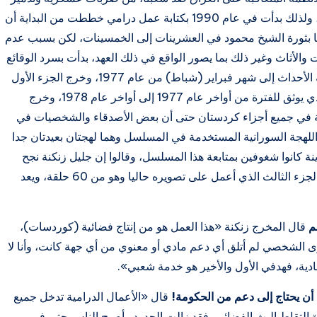
القرى، وصولا إلى عمليات الأنفال والقصف الكيماوي، ولذلك بدأت في عام 1990 بكتابة عمل درامي خططت من البداية أن
أها بثورة الشيخ محمود في العشرينات إلى الخمسينات، لكن بسبب عدم
الأثاث وغير ذلك بما يصور الواقع في ذلك العهد، بدأت بسرد الوقائع
في الجزء الأول من تاريخ 21-12-1976 وهو يوم بداية الأحداث إلى شهر فبراير (شباط) من عام 1977، وخرج الجزء الأول
بخمس وعشرين حلقة. ثم بدأت بكتابة الجزء الثاني الذي يوثق للفترة من أواخر عام 1977 إلى أواخر عام 1978، وخرج
 في جميع أجزاء كردستان حتى أن بعض الأصدقاء والشخصيات في
اللهجة السورانية المستخدمة في المسلسل وهما لهجتان بعيدتان جدا
نة كانوا شغوفين بمتابعة هذا المسلسل، وقالوا إن جليل زنكنة نجح
في هدم ذلك الحاجز اللغوي بين المنطقتين. ثم كتبت الجزء الثالث الذي أعمل على تصويره حاليا وهو من 60 حلقة، ويعد
م
قال المخرج زنكنة «هذا العمل هو من إنتاج فضائية (كوردسات)،
 الشخصي لم أتلق أي دعم مادي أو معنوي من أي جهة كانت، وأنا لا
دية، فهدفي الأول والأخير هو خدمة شعبي».
 أن يحتاج إلى دعم من الحكومة!
قال «الأعمال الدرامية تدخل جميع
 التقاط البث الفضائي، فقد زالت الحدود وأصبح الناس حتى في