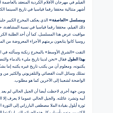
الفيلم في مهرجان الأفلام الكردية المنعقد بالعاصمة
أشهر متتالية محققا رقما قياسيا في تاريخ السينما الكر
ومسلسل «العاصفة»
الذي يعكف المخرج الكبير جليل
ذلك الفيلم، محققا رقما قياسيا في نسبة المشاهدة، ح
مواقيت عرض هذا المسلسل، كما أن أحد الطلبة الكرد 
روسيا كانوا يتابعون برمتهم الأجزاء المعروضة من ال
التقت «الشرق الأوسط» بالمخرج زنكنة وسألته في ال
بهذا الطول
فقال «نحن لدينا تاريخ مليء بالدماء والتضح
يكتبونه، ومعلوم أن من يكتب تاريخ غيره يكتبه إما ب
نمتلك وسائل البث الفضائي والتلفزيوني والكثير من وس
الواضحة لشعبنا إلى الآخرين كما هو مطلوب.
ومن جهة أخرى لاحظت أيضا أن الجيل الحالي لم يعد 
أبيه وتشرد عائلته. والجيل الحالي عموما لا يعرف إلا 
الكثيرين منهم بأسباب كل هذه الجرائم التي ارتكبتها