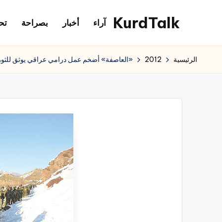
KurdTalk
آراء
أخبار
بصراحة
تح
لتجاوز
لى
كوردتوك
لمحتوى
|
الرئيسية
2012
«العاصفة» أضخم عمل درامي عراقي يوثق للثورة
اخبار
كردية