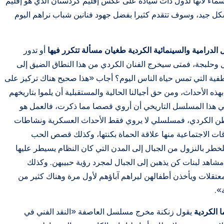
أسماء لأنها لدول ذات سيادة على عكس إقليم كردستان الذي هو إقليم
كل جيد، وسوف تتقدم كثيرا بفضل جهود فنانين شباب نراهم اليوم
 الدرامية والسينمائية الكردية طغيان مسألة تتكرر فيها
أو تدور
 وحلبجة، فمتى سيخرج الفنان الكردي من هذا النطاق الضيق إلى
اطفية التي تمس حياة الناس اليوم؟ أجاب «هذا صحيح هناك تركيز على
هذه الأحداث، ومن حق أجيالنا الحالية والمستقبلية أن يلموا بتاريخهم
 في هذا المسلسل التاريخي أن أروي قصصا مما ذكرت، فالعمل هو
اطن الكردي، فمسلسلي لا يروي فقط الأحداث العسكرية ونشاطات
 الاجتماعية منها علاقة الحماة بكنتها، وكذلك قصص الحب
طر بالنزول من الجبال إلى المدن التي كان النظام يسيطر عليها
 مشاهد لبنات كن يذهبن إلى الجبال لمجرد رؤية حبيبهن. وكذلك
قلات ويأخذن أطفالهن ليراهم آباؤهم لأول مرة وهناك كثير من
».
 الكردية
يقول زنكنة مخرج مسلسل العاصفة «النقد الفني في