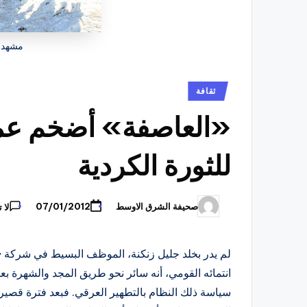
مشهد 
نُشر
ثقافة
في
«العاصفة» أضخم عم
للثورة الكردية
صحيفة الشرق الاوسط
07/01/2012
لا 
تمّ
النشر
بواسطة
لم يدر بخلد جليل زنكنة، الموظف البسيط في شركة 
انتمائه القومي، أنه سائر نحو طريق المجد والشهرة بعد
سياسة ذلك النظام بالتطهير العرقي. فبعد فترة قصير