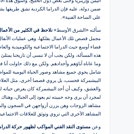
اليمن وإريتريا وحتى بعض دول الخليج، وأسوق هذه ال
ضمن دولة، عليه فإن الدراما الكردية تشق طريقها بش
على الساحة الفنية».
سألته «الشرق الأوسط»
نلاحظ في الكثير من الأعمال
مجمل قصص تلك الأعمال بفلكها، وهي عمليات الأنفال
فضاء أوسع حيث الدراما الاجتماعية والكوميدية والع
هذه المسألة، ولكن يجب أن لا ننسى أن تاريخنا يمتلئ ب
وما عاناه آباؤهم وأجدادهم. ولكن مع ذلك حاولت أنا
شامل يحوي جميع مشاهد وصور الحياة اليومية للمو
البيشمركة فحسب، بل يروي قصصا أخرى، مثل العلاقات
والعشق، وكيف أن أحد البيشمركة كان يعرض حياته للخ
لمجرد أن يرى وجه حبيبته ثم يعود إلى الجبال، وهناك
مشاهد الزوجات وهن يزرن أزواجهن في السجون والمعت
المشاهد الأخرى التي تروي وتوثق للعلاقات الاجتماعية
وعن
مستوى النقد الفني المواكب لظهور حركة الدراما