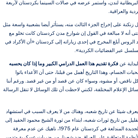
 البريطانية لندن، واستمر عرضه في صالات السينما بكردستان لأربعة
دية والعراقية.
 زنكنة على إخراج الجزء الثالث منه، يستأثر أيضا بشعبية واسعة مثل
تى أنه لا مبالغة في القول إن شوارع مدن كردستان كانت تخلو مع
الروس أبلغ المخرج في إحدى زياراته إلى كردستان «أن الأكراد في
مسلسل عبر الفضائيات الكردية».
بداية عن
فكرة تقديم هذا العمل الدرامي الكبير وما إذا كان يحسبه
يات الجسام، وهذا التاريخ أهمل من قبلنا، حتى أن الأعداء باتوا
شكل ناقص، أو مشوه، وسواء كان عن قصد أو من غير قصد. ورغم أننا
ائل الإعلام المختلفة، لكنني لاحظت أن تلك الوسائل لا تنقل الرسالة
يعرف شيئا عن تاريخ شعبه، وهناك من لا يعرف السبب في استشهاد
القليل من تاريخ ثورات شعبه، ابتداء من ثورة الشيخ محمود الحفيد إلى
ثورة أيلول بقيادة الملا مصطفى البارزاني إلى الثورة الجديدة المندلعة في كردستان عام 1975، ناهيك عن عدم معرفة
 الأنظمة المتعاقبة على العراق ضد شعبنا، من ضربات عسكرية وتدمير