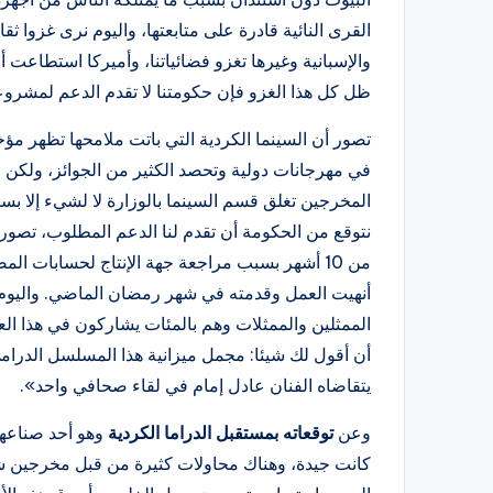
القرى النائية قادرة على متابعتها، واليوم نرى غزوا ثق
والإسبانية وغيرها تغزو فضائياتنا، وأميركا استطاعت أ
ظل كل هذا الغزو فإن حكومتنا لا تقدم الدعم لمشروعا
تصور أن السينما الكردية التي باتت ملامحها تظهر مؤخ
في مهرجانات دولية وتحصد الكثير من الجوائز، ولكن و
المخرجين تغلق قسم السينما بالوزارة لا لشيء إلا 
نتوقع من الحكومة أن تقدم لنا الدعم المطلوب، تصور
من 10 أشهر بسبب مراجعة جهة الإنتاج لحسابات ا
أنهيت العمل وقدمته في شهر رمضان الماضي. واليوم
الممثلين والممثلات وهم بالمئات يشاركون في هذا ال
أن أقول لك شيئا: مجمل ميزانية هذا المسلسل الدرام
يتقاضاه الفنان عادل إمام في لقاء صحافي واحد».
وعن
توقعاته بمستقبل الدراما الكردية
كانت جيدة، وهناك محاولات كثيرة من قبل مخرجين شب