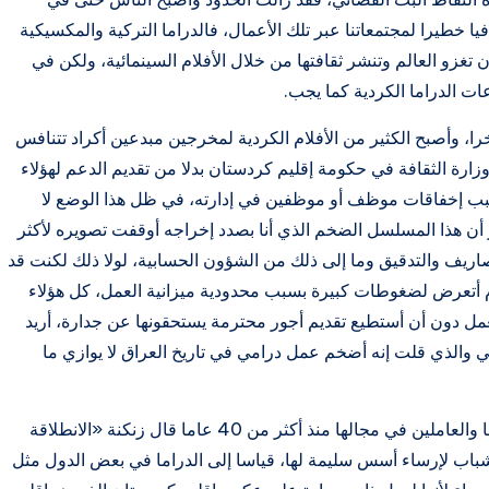
افيا خطيرا لمجتمعاتنا عبر تلك الأعمال، فالدراما التركية والمكسيكية
ن تغزو العالم وتنشر ثقافتها من خلال الأفلام السينمائية، ولكن في
ت الدراما الكردية كما يجب.
را، وأصبح الكثير من الأفلام الكردية لمخرجين مبدعين أكراد تتنافس
زارة الثقافة في حكومة إقليم كردستان بدلا من تقديم الدعم لهؤلاء
بسبب إخفاقات موظف أو موظفين في إدارته، في ظل هذا الوضع لا
 أن هذا المسلسل الضخم الذي أنا بصدد إخراجه أوقفت تصويره لأكثر
لمصاريف والتدقيق وما إلى ذلك من الشؤون الحسابية، لولا ذلك لكنت قد
 أتعرض لضغوطات كبيرة بسبب محدودية ميزانية العمل، كل هؤلاء
عمل دون أن أستطيع تقديم أجور محترمة يستحقونها عن جدارة، أريد
ي والذي قلت إنه أضخم عمل درامي في تاريخ العراق لا يوازي ما
وهو أحد صناعها والعاملين في مجالها منذ أكثر من 40 عاما قال زنكنة «الانطلاقة
اب لإرساء أسس سليمة لها، قياسا إلى الدراما في بعض الدول مثل