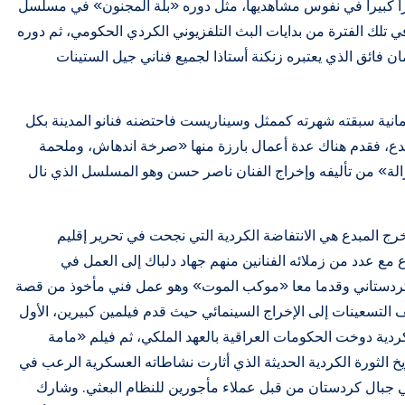
ت أثرا كبيرا في نفوس مشاهديها، مثل دوره «بلة المجنون» في مسلسل
خارجيا في تلك الفترة من بدايات البث التلفزيوني الكردي الحكومي، ثم دوره
فائق الذي يعتبره زنكنة أستاذا لجميع فناني جيل الستينات
لى السليمانية سبقته شهرته كممثل وسيناريست فاحتضنه فنانو المدينة بكل
مبدع، فقدم هناك عدة أعمال بارزة منها «صرخة اندهاش، وملحمة
الة» من تأليفه وإخراج الفنان ناصر حسن وهو المسلسل الذي نال
خرج المبدع هي الانتفاضة الكردية التي نجحت في تحرير إقليم
ع عدد من زملائه الفنانين منهم جهاد دلباك إلى العمل في
ي الكردستاني وقدما معا «موكب الموت» وهو عمل فني مأخوذ من قصة
لتسعينات إلى الإخراج السينمائي حيث قدم فيلمين كبيرين، الأول
دية دوخت الحكومات العراقية بالعهد الملكي، ثم فيلم «مامة
خ الثورة الكردية الحديثة الذي أثارت نشاطاته العسكرية الرعب في
 في جبال كردستان من قبل عملاء مأجورين للنظام البعثي. وشارك