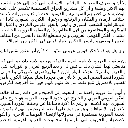
إلا أن و بصرف النظر عن الوقائع و الاسباب التي أدت إلى عدم التقسي
انهم الاكثر وطنية و أن كل مشاريع العراق التقسيمية تنكسر على الصخ
الوطنية على قضيتهم السياسية و القومية تحت ذرائع و مبررات لا تمت 
اختلاف الزمان و المكان و الوقائع، و رغم أن الكردي السوري كاد أن 
الديمقراطية للشعب السوري و ليس بالحق القومي الكردي و اعتبار الق
المنكوبة و المحاصرة من قبل النظام،
إلا أن العقلية العروبية الخالص
استبداد الفكر القومي العروبي و لم تستطع للأسف التحرر من المفاهيم ا
التغيير الوطني و رئيسها الدكتور عمار قربي في الكثير من المواقع.
ترى هل هو فعلاً فكر قومي عروبي ضيّق…؟؟ أن أنها عقدة نقص لتلك ا
إن سقوط العربية الانظمة العربية الديكتاتورية و الاستبدادية و التي ك
متابعتي لهذا الشأن بالذات تبين لي و بعد الربيع العربي و الثورات ال
و الغرب و أمريكا، هؤلاء الثوار الذين كانوا يرفضون الامريكي و الغرب
الكورد أقصد البعض العربي لا يأتي من مجرد الشك بعلاقة الكورد بأمر
تقسيم بلادهم بل تنبع فقط من قناعتهم بأنهم خير أمة أخرجت للأرض…
و أنهم أمة عربية واحدة من المحيط إلى الخليج و هي ذات رسالة خالد
الفكر القومي العربي و الخارج عن حدود القومية العربية هو خارج على 
السوري أنهم للأسف و رغم ما ذكرناه سابقاً عن وطنية الكورد السور
الاعراق و الانتماءات و هو موجود على أرضه التاريخية و أنهم لا يكن
الدينية السورية مستمرة في محاولاتها لإقصاء القوميات الاخرى و الكو
الاضطهاد و الحروب التي مارستها المجموعات العربية القومية العنصري