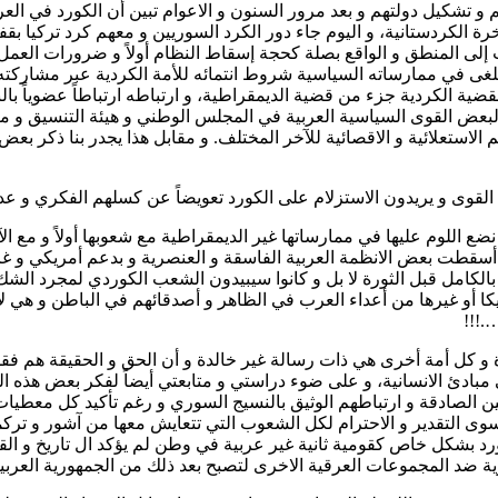
م و تشكيل دولتهم و بعد مرور السنون و الاعوام تبين أن الكورد في ال
رة الكردستانية، و اليوم جاء دور الكرد السوريين و معهم كرد تركيا بق
إلى المنطق و الواقع بصلة كحجة إسقاط النظام أولاً و ضرورات العمل ا
يلغى في ممارساته السياسية شروط انتمائه للأمة الكردية عبر مشاركته 
ضية الكردية جزء من قضية الديمقراطية، و ارتباطه ارتباطاً عضوياً ب
ة لبعض القوى السياسية العربية في المجلس الوطني و هيئة التنسيق و م
لاستعلائية و الاقصائية للآخر المختلف. و مقابل هذا يجدر بنا ذكر بعض 
لقوى و يريدون الاستزلام على الكورد تعويضاً عن كسلهم الفكري و ع
نا نضع اللوم عليها في ممارساتها غير الديمقراطية مع شعوبها أولاً و م
تي أسقطت بعض الانظمة العربية الفاسقة و العنصرية و بدعم أمريكي و غر
ي بالكامل قبل الثورة لا بل و كانوا سيبيدون الشعب الكوردي لمجرد الشك
يكا أو غيرها من أعداء العرب في الظاهر و أصدقائهم في الباطن و هي ل
.!!!
ة و كل أمة أخرى هي ذات رسالة غير خالدة و أن الحق و الحقيقة هم ف
مبادئ الانسانية، و على ضوء دراستي و متابعتي أيضاً لفكر بعض هذه ال
يين الصادقة و ارتباطهم الوثيق بالنسيج السوري و رغم تأكيد كل معط
ون سوى التقدير و الاحترام لكل الشعوب التي تتعايش معها من آشور و ت
رد بشكل خاص كقومية ثانية غير عربية في وطن لم يؤكد ال تاريخ و القان
ة ضد المجموعات العرقية الاخرى لتصبح بعد ذلك من الجمهورية العربية 