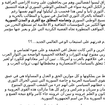
عراق ليسوا انفصاليين وهم من يحافظون على وحدة الاراضي العراقية و
فز الكتل العربية سواء في المجلس الوطني السوري أو هيئة التنسيق
لثوري ثانياً و ليس هذا فحسب بل ليكيلوا لهم التهم نفسها رغم
الفعالة بالحراك الثوري الحاصل في سوريا و المطالب بالحرية و
النسيج الوطني السوري
وتضامنه المطلق مع القرى و المدن السورية
عها الكثير من المؤسسات الثقافية و الاعلامية لم تستطع التحرر من
المواقف المتطورة تجاه القضية الكردية التي عبّر و يعبر عنها مؤتمر
دم قدرتهم على استيعاب الوعي العالمي الجديد…؟؟
ع الآخرين و التي كانت تشغل افي الحقيقة و على ضوء اهتمامي و
بي مفتوح لهذه الثورات و العلاقة الحميمية الواضحة بين الثوار العرب
 في علاقتهم بالغرب و أمريكا… تبين أن أمر معاداتهم للكورد أو لغير
ا تتعلق بالسياسات الاستعمارية و مخططاتها لنهب ثروات العرب و
قط من يملكونها و كل موازين الحق و العدل و المساواة هي في عمق
قوى السياسية العربية و خاصة السورية التي تتبني الحراك الثوري
يات خطابهم السياسي على أنهم جزء من الشعب السوري المتنوع
ركمان و سريان و شركس و رغم كل هذا مازالت هذه القوى العروبية و
ون و العلم عروبته و تبين أن عروبته جاء كأمر واقع نتيجة القمع و
السورية بدلاً من اسم الجمهورية السورية.