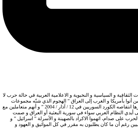
 كانت بعض الانظمة العربية و معها بعض المؤسسات الثقافية و السياسية و النخبوية و الاعلامية العربية في حالة حرب لا
أتوا بأمريكا و الغرب إلى العراق ” الهجوم الذي شنّه مجموعات
عربية بعثية و بالاتفاق مع النظام السوري على الشعب الكردي في القامشلي و التي راح ضحيته أكثر من 60 شهيداً كردياً و التي قامت على اثرها انتفاصه الكورد السوريين في 12 / آذار / 2004 ” و أنهم متعاملين مع
ى أيدي النظام العربي سواء في سورية البعثية أو العراق و صمت
لحرب على صدام، اتهموا الاكراد بالصهينة و الأسرلة ” اسرائيل ” و
سيميين رغم أن ما كان يطلبون به مقرر في كل المواثيق و العهود و