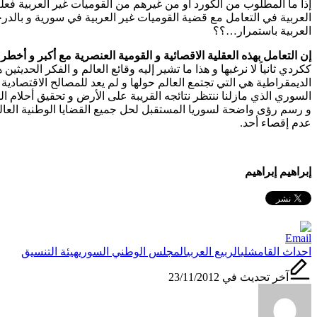
إذا ما المطلوب من الكورد أو من غيرهم من القوميات غير العربية فعل
العربية في التعامل مع قضية القوميات غير العربية في سورية و بالد
العربية باستمرار…؟؟
إن التعامل بهذه العقلية الاقصائية و القومية العنصرية مع أكبر و أخط
ككردي ثانياً لا نرغبها و هذا ما تشير إليه وقائع العالم و الفكر الحد
الديمقراطية هي التي تجتمع العالم حولها و لم يعد للمصالح الاقتصادي
السوري الذي مازلنا ننتظر نتائجه القريبة على الأرض و تحقيق أحلام ال
و رسم رؤى واضحة لسوريا المستقبل لحل جميع القضايا الوطنية العا
عدم إقصاء أحد.
إبراهيم إبراهيم
العلامات:
احداث القامشلي
الربيع العربي
المجلس الوطني السوري
هيئة التنسيق
آخر تحديث في 23/11/2012