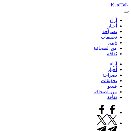
التجاوز
KurdTalk
كوردتوك
إلى
|
المحتوى
آراء
اخبار
أخبار
كردية
بصراحة
تحقيقات
فيديو
من الصحافة
ثقافة
آراء
أخبار
بصراحة
تحقيقات
فيديو
من الصحافة
ثقافة
facebook.com
twitter.com
t.me