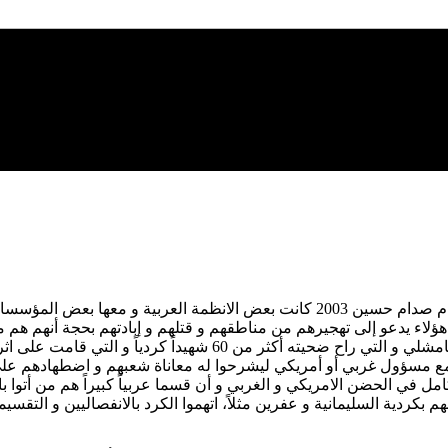
قبل عدة أعوام و خاصة قبل و بعد الحرب الامريكية و الغربية على نظام صدام حسين 2003
اء يدعو إلى تهجيرهم من مناطقهم و قتلهم و إبادتهم بحجة أنهم هم من 
اء مع مسؤول غربي أو أمريكي ليشرحوا له معاناة شعبهم و اضطهادهم عل
مل في الحضن الامريكي و الغربي و أن قسما عربياً كبيراً هم من أتوا با
عهم بكردية السليمانية و عفرين مثلاً، اتهموا الكرد بالانفصاليين و التق