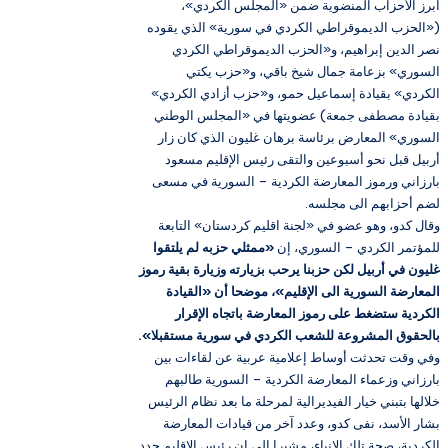
ابرز الأحزاب المنضوية ضمن «المجلس الكردي»،
(«الحزب الديموقراطي الكردي في سورية» الذي يقوده
نصر الدين إبراهيم، و«الحزب الديموقراطي الكردي
السوري» بزعامة جمال شيخ باقي، و«حزب يكتي
الكردي» بقيادة إسماعيل حمو، و«حزب أزادي الكردي»
بقيادة مصطفى جمعة) عضويتها في «المجلس الوطني
السوري» المعارض برئاسة برهان غليون الذي كان زار
أربيل قبل نحو أسبوعين والتقى رئيس الإقليم مسعود
بارزاني ورموز المعارضة الكردية – السورية في مسعى
لضم أحزابهم الى مجلسه.
وقال كدو، وهو عضو في «لجنة اقليم كردستان» التابعة
للمؤتمر الكردي – السوري، إن
«ممثلي حزبه لم يلتقوا
غليون في أربيل لكن حزبنا يرحب بزيارته وزيارة بقية رموز
المعارضة السورية الى الإقليم»، موضحا أن «القيادة
الكردية ستضغط على رموز المعارضة باتجاه الإقرار
بالحقوق المشروعة للشعب الكردي في سورية مستقبلا».
وفي وقت تحدثت أوساط إعلامية عربية عن لقاءات بين
بارزاني وزعماء المعارضة الكردية – السورية طالبهم
خلالها بتبني خيار الفيديرالية لمرحلة ما بعد نظام الرئيس
بشار الأسد، نفى كدو، وعدد آخر من قيادات المعارضة
الكردية، صحة تلك الانباء، مشيرا الى ان رئيس الاقليم جدد