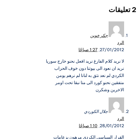
2 تعليقات
جكر خوين
الرد
27/01/2012,
1:27 صباحًا
لا نريد كلام الفارغ نريد افعل نحنو خارج سوريا
نريد ان نعود الى بيوتنا دون خوف الحزاب
الكردي لم نعد نثق به لنانا لم نرهم يومن
متفقين نحنو كورد الى متا نبقا تحت اومر
الاخرين وشكرن
جلال الكوردي
الرد
28/01/2012,
1:10 صباحًا
القرار السياسي الكردي مرهون بزعامات