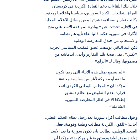
خلال تلك اللقاءات دعم القيادة الكردية في كردستان
العراق لتطلعات الكرد السوريين، سياسيا واعلاميا ومعنويا.
وكانت تقارير صحافية نشرتها بعض وسائل الاعلام المحلية
في الإقليم تحدثت عن «بوادر» لموافقة الأسد على منح
الأكراد في سورية حكما ذاتيا لقاء تأييدهم نظامه
والانسحاب من خندق المعارضة الوطنية.
لكن عبد الباقي يوسف، عضو المكتب السياسي لحزب
«يكتي»، نفى صحة تلك التقارير وأبدى اندهاشه من
مضمونها، وقال لـ «الراي»:
«لم نسمع بمثل هذه الانباء التي ربما تكون
ملفقة أو مفبركة لأغراض سياسية معينة»،
مؤكدا ان «المجلس الوطني الكردي اتخذ
قراره بعدم التفاوض مع نظام دمشق
إطلاقا الا في اطار المعارضة السورية
الشاملة».
وحول مطالب أكراد سورية بعد رحيل نظام الحكم البعثي،
أجاب: «للقوى الكردية مطالب وطنية وقومية، فعلى
الصعيد الوطني، تطالب بان تكون سورية ما بعد الأسد
دولة ديموقراطية ودستورية غير مركزية»، مؤكدا أن