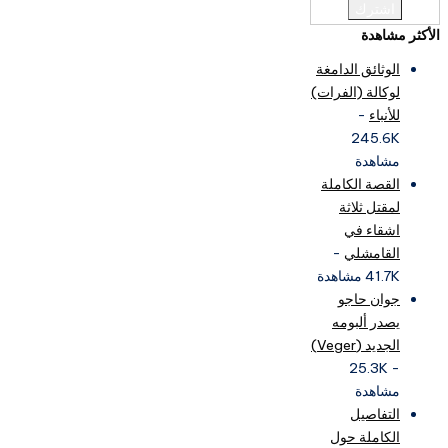
الأكثر مشاهدة
الوثائق الدامغة
لوكالة (الفرات)
للأنباء
-
245.6K
مشاهدة
القصة الكاملة
لمقتل ثلاثة
اشقاء في
القامشلي
-
41.7K مشاهدة
جوان حاجو
يصدر ألبومه
الجديد (Veger)
- 25.3K
مشاهدة
التفاصيل
الكاملة حول