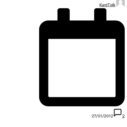
تمّ
KurdTalk
النشر
بواسطة
27/01/2012
2