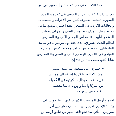
احدة اللافتات في مدينة قامشلو | تصوير كورد توك
مع اشتداد تفاعلات الحراك الشعبي في عدد من المدن
السورية، تستعد مجموعة كبيرة من الأحزاب والمنظمات
والجاليات الكردية في المهجر، لعقد اجتماع موسع لها في
مدينة اربيل، الهدف منه توحيد الصف والموقف وحشد
الدعم والتأييد لـ«المجلس الوطني الكردي» المعارض
لنظام البعث السوري، الذي عقد أول مؤتمر له في مدينة
القامشلي الحدودية مع العراق يوم 26 أكتوبر المنصرم.
القيادي في «الحزب اليساري الكردي السوري» المعارض
شلال كدو، كشف لـ «الراي» إن
«اجتماع أربيل سيعقد على مدى يومين
بمشاركة 11 حزبا كرديا إضافة الى ممثلين
عن منظمات وجاليات كردية في 25 دولة
من أميركا وآسيا وأوروبا، دعما للقضية
الكردية في سورية».
اجتماع أربيل المرتقب، الذي سيكون برعاية واشراف
رئاسة الإقليم الفيديرالي – حسب معارضين أكراد
سوريين – يأتي بعد نحو ثلاثة أشهر من تعليق أربعة من