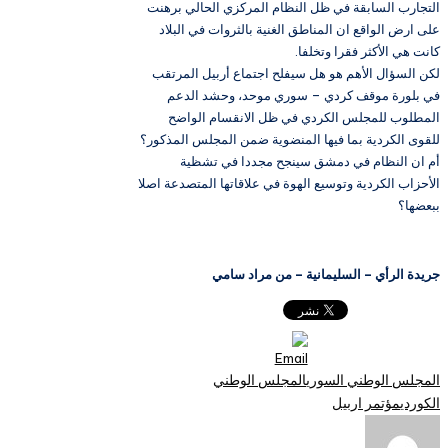
التجارب السابقة في ظل النظام المركزي الحالي برهنت
على ارض الواقع ان المناطق الغنية بالثروات في البلاد
كانت هي الأكثر فقرا وتخلفا.
لكن السؤال الأهم هو هل سيفلح اجتماع أربيل المرتقب
في بلورة موقف كردي – سوري موحد، وحشد الدعم
المطلوب للمجلس الكردي في ظل الانقسام الواضح
للقوى الكردية بما فيها المنضوية ضمن المجلس المذكور؟
أم ان النظام في دمشق سينجح مجددا في تشظية
الأحزاب الكردية وتوسيع الهوة في علاقاتها المتصدعة اصلا
ببعضها؟
جريدة الرأي – السليمانية – من مراد سامي
العلامات:
المجلس الوطني السوري
المجلس الوطني
الكوردي
مؤتمر اربيل