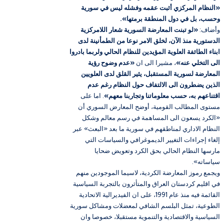
«النظام المركزي أثبت عقمه وفشله ليس في سورية
وحسب، بل في دول المنطقة برمتها».
وأضاف:
«لو تبنت المعارضة السورية شعار اللامركزية
الدستورية منذ الآن، لخلق الامر نوعا من الطمأنينة لدى
ابناء الطائفة العلوية المؤيدين للنظام الحالي ولربما بادروا
الى التخلي عنه»
، مشيرا الى ان
«عدم وضوح رؤية
المعارضة لسورية المستقبل، يثير القلق لدى العلويين
الذين يضطرون الى الالتفاف حول النظام رغم عدم
اقتناعهم به، حسب معلوماتنا وتجاربنا معهم»
. اما على
مستوى المطالب القومية، أوضح المعارض السوري أن
«الكرد يسعون الى المساهمة في رسم معالم وشكل
النظام الاداري لمناطقهم في سورية ما بعد «البعث» عبر
إلغاء إجراءات التغيير الديموغرافي والسياسات التي
مارسها النظام الحالي بحق الكرد وتعويض ضحايا
سياساته».
ويجمع رموز المعارضة الكردية، لاسيما الموجودين منهم
في اقليم كردستان العراق والمتأثرون بالتجربة السياسية
القائمة فيه منذ عام 1991، على ان الفيديرالية الاتحادية
الطوعية، تمثل البلسم الشافي لمعضلات ومشاكل سورية
السياسية والاقتصادية والتنموية مستقبلا، خصوصا وان