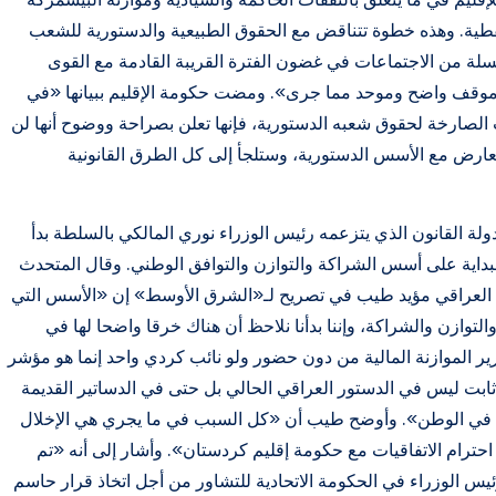
نفطية. وهذه خطوة تتناقض مع الحقوق الطبيعية والدستورية للشعب
ة من الاجتماعات في غضون الفترة القريبة القادمة مع القوى
 موقف واضح وموحد مما جرى». ومضت حكومة الإقليم ببيانها «في
ت الصارخة لحقوق شعبه الدستورية، فإنها تعلن بصراحة ووضوح أنها لن
 تتعارض مع الأسس الدستورية، وستلجأ إلى كل الطرق القانونية
دولة القانون الذي يتزعمه رئيس الوزراء نوري المالكي بالسلطة بدأ
داية على أسس الشراكة والتوازن والتوافق الوطني. وقال المتحدث
ن العراقي مؤيد طيب في تصريح لـ«الشرق الأوسط» إن «الأسس التي
التوازن والشراكة، وإننا بدأنا نلاحظ أن هناك خرقا واضحا لها في
رير الموازنة المالية من دون حضور ولو نائب كردي واحد إنما هو مؤشر
ثابت ليس في الدستور العراقي الحالي بل حتى في الدساتير القديمة
كاء في الوطن». وأوضح طيب أن «كل السبب في ما يجري هي الإخلال
حترام الاتفاقيات مع حكومة إقليم كردستان». وأشار إلى أنه «تم
رئيس الوزراء في الحكومة الاتحادية للتشاور من أجل اتخاذ قرار حاسم