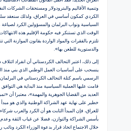
وتنمية الأقاليم والبترودولار ومستحقات الشركات ال
الكردي كمكون أساسي في العراق، ولذلك سنعقد سلسل
السياسية ونواب البرلمان والمسؤولين الكرد لصياغة
الوقت الذي تستنكر فيه حكومة الإقليم هذه الانتهاكا
تلتزم بالفقرات والمواد الواردة بقانون الموازنة التي
والدستورية للطعن بها».
إلى ذلك، اعتبر التحالف الكردستاني أن انفراد ائتلاف 
ينسحب على أساسيات العمل الوطني الذي بني منذ الب
الرسمي باسم كتلة التحالف الكردستاني في البرلما
قامت عليها العملية السياسية منذ البداية هي التوافق و
العديد من القضايا الجوهرية والمهمة»، معتبرا أن «تم
خطير على نهاية عهد الشراكة الوطنية والذي هو مبدأ 
للعراق، فإن المبدأ الثابت هو أن الكرد والعرب شر
بأسس الشراكة والتوازن، فضلا عن غياب الثقة وعدم ا
خلال الاجتماع اتخاذ قرار بدعوة الوزراء الكرد ونائب 