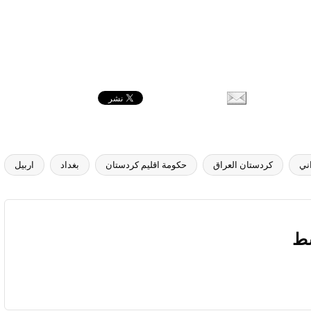
ني
كردستان العراق
حكومة اقليم كردستان
بغداد
اربيل
سط