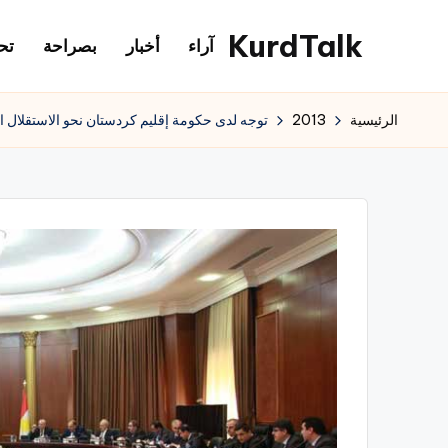
KurdTalk
آراء
أخبار
بصراحة
تح
لتجاوز
لى
كوردتوك
لمحتوى
|
الرئيسية
2013
توجه لدى حكومة إقليم كردستان نحو الاستقلال ا
اخبار
كردية