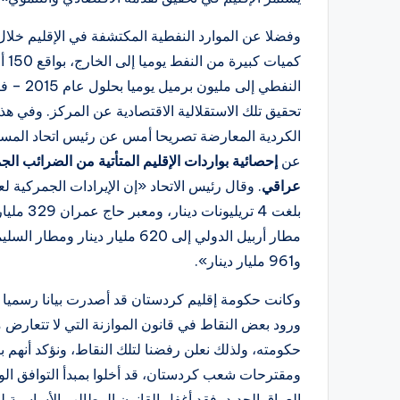
وفضلا عن الموارد النفطية المكتشفة في الإقليم خلا
كمي
النفطي 
تحقيق تلك الاستقلالية الاقتصادية عن المركز. وفي ه
الكردية المعارضة تصريحا أمس عن رئيس اتحاد الم
عن
إحصائية بواردات الإقليم المتأتية من الضرائب الج
عراقي
بلغت 4 ت
و961 مليار دينار».
وكانت حكومة إقليم كردستان قد أصدرت بيانا رسميا حول
ورود بعض النقاط في قانون الموازنة التي لا تتعا
حكومته، ولذلك نعلن رفضنا لتلك النقاط، ونؤكد أنهم با
ومقترحات شعب كردستان، قد أخلوا بمبدأ التوافق الو
العراق الجديد، فقد أغفل القانون المطالب الأساسية لل