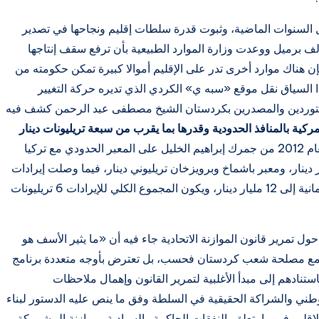
ل السنوات الماضية، وثبوت قدرة سلطات إقليم ونجاحها في تصدير
ات كبيرة من النفط يوميا إلى الخارج، بواقع 150 ألف برميل ووعدت وزارة الموارد الطبيعية بأن ترفع سقف إنتاجها
إلى مليون برميل يوميا بحلول عام 2015 – فإن هناك موارد أخرى تدر على الإقليم أموالا كبيرة تمكن حكومته من
ذا السياق نقل موقع «سبه ي» الكردي الذي تديره حركة التغيير
ستوردين والمصدرين بكردستان الشيخ مصطفى عبد الرحمن كشف فيه
مركية بالمنافذ الحدودية وقدرها بما يقرب من سبعة تريليونات دينار
. وقال رئيس الاتحاد «إن الإيرادات الجمركية لعام 2012 من جمرك إبراهيم الخليل على المعبر الحدودي مع تركيا
ريليونات دينار، ومعبر حاج عمران 329 مليار دينار، ومعبر باشماخ وبرويزخان تريليوني دينار، فيما وصلت إيرادات
مطار أربيل الدولي إلى 620 مليار دينار ومطار السليمانية إلى 12 مليار دينار، ويكون المجموع الكلي للإيرادات 6 تريليونات
 تمرير قانون الموازنة الاتحادية جاء فيه أن «ما يثير الأسف هو
رض مع مصلحة شعب كردستان فحسب، بل تعترض بأوجه متعددة برنامج
ستنادهم إلى مبدأ الأغلبية لتمرير القانون وإهمال ملاحظات
طني والشراكة الحقيقية في السلطة وفق ما ينص عليه الدستور لبناء
إقليم في ما يتعلق بالنفقات الحاكمة والسيادية وموازنة البيشمركة