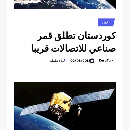
نُشر
أخبار
في
كوردستان تطلق قمر
صناعي للاتصالات قريبا
KurdTalk
02/08/2013
لا تعليقات
تمّ
النشر
بواسطة