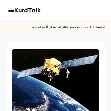
KurdTalk
لتجاوز
لى
كوردتوك
لمحتوى
|
الرئيسية
2013
كوردستان تطلق قمر صناعي للاتصالات قريبا
اخبار
كردية