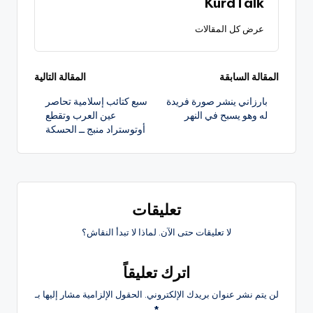
KurdTalk
عرض كل المقالات
تصفّح
المقالة السابقة
المقالة التالية
بارزاني ينشر صورة فريدة
سبع كتائب إسلامية تحاصر
المقالات
له وهو يسبح في النهر
عين العرب وتقطع
أوتوستراد منبج ــ الحسكة
تعليقات
لا تعليقات حتى الآن. لماذا لا تبدأ النقاش؟
اترك تعليقاً
لن يتم نشر عنوان بريدك الإلكتروني.
الحقول الإلزامية مشار إليها بـ
*