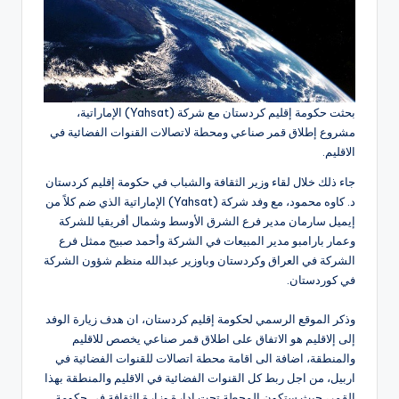
بحثت حكومة إقليم كردستان مع شركة (Yahsat) الإماراتية،
مشروع إطلاق قمر صناعي ومحطة لاتصالات القنوات الفضائية في
الاقليم.
جاء ذلك خلال لقاء وزير الثقافة والشباب في حكومة إقليم كردستان
د. كاوه محمود، مع وفد شركة (Yahsat) الإماراتية الذي ضم كلاً من
إيميل سارمان مدير فرع الشرق الأوسط وشمال أفريقيا للشركة
وعمار بارامبو مدير المبيعات في الشركة وأحمد صبيح ممثل فرع
الشركة في العراق وكردستان وباوزير عبدالله منظم شؤون الشركة
في كوردستان.
وذكر الموقع الرسمي لحكومة إقليم كردستان، ان هدف زيارة الوفد
إلى إلاقليم هو الاتفاق على اطلاق قمر صناعي يخصص للاقليم
والمنطقة، اضافة الى اقامة محطة اتصالات للقنوات الفضائية في
اربيل، من اجل ربط كل القنوات الفضائية في الاقليم والمنطقة بهذا
القمر، حيث ستكون المحطة تحت ادارة وزارة الثقافة في حكومة