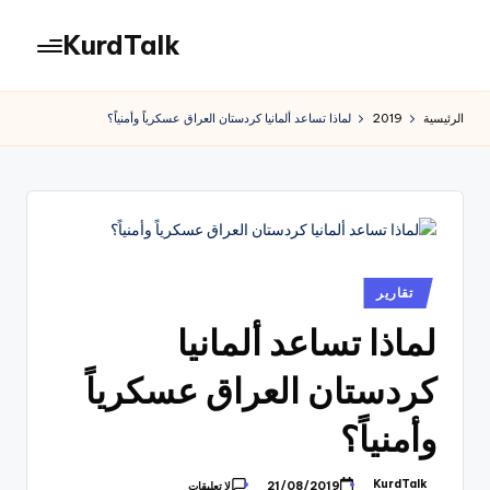
KurdTalk
لتجاوز
لى
كوردتوك
لمحتوى
|
الرئيسية
2019
لماذا تساعد ألمانيا كردستان العراق عسكرياً وأمنياً؟
اخبار
كردية
نُشر
تقارير
في
لماذا تساعد ألمانيا
كردستان العراق عسكرياً
وأمنياً؟
KurdTalk
21/08/2019
لا تعليقات
تمّ