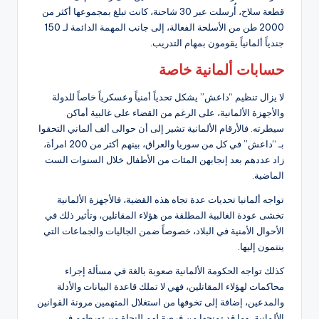
قطعة سلاح، أُرسلت عبر 30 شاحنة، كانت تبلغ بمجموعها أكثر من
2000 طن من الأسلحة الفعالة، إلى جانب المهمة الدائمة لـ 150
جندياً ألمانياً يقومون بمهام التدريب.
حسابات ألمانية خاصة
لا يزال تنظيم “داعش” يشكل تحدياً أمنياً وعسكرياً خاصاً للدولة
والأجهزة الألمانية، على الرغم من القضاء على غالبية أماكن
سيطرته. فالأرقام الألمانية تشير إلى أن حوالى ألف ألماني التحقوا
بـ “داعش” في كل من سوريا والعراق، بينهم أكثر من 200 امرأة،
زاد عددهم بعد إنجابهن المئات من الأطفال خلال السنوات الست
الماضية.
تواجه ألمانيا تحديات عدة تجاه هذه القضية، فالأجهزة الألمانية
تخشى عودة الغالبية المطلقة من هؤلاء المقاتلين، وتأثير ذلك في
الأحوال الأمنية في البلاد، خصوصاً ضمن الجاليات والجماعات التي
ينتمون إليها.
كذلك تواجه الحكومة الألمانية صعوبة بالغة في مسألة إجراء
محاكمات لهؤلاء المقاتلين، فهي لا تملك قاعدة البيانات والأدلة
والمدعين، إضافة إلى تخوفها من استغلال المتهمين مرونة القوانين
الألمانية، وما قد تمنحها من فرصة لهم للنجاة من تورطهم في