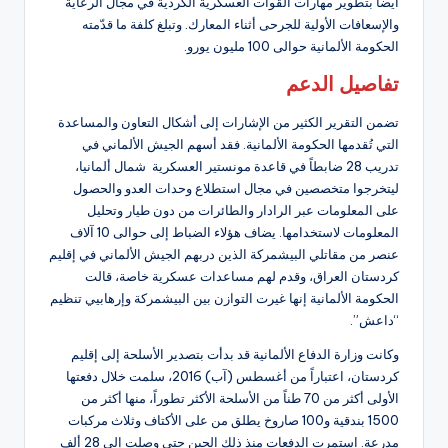
أيضاً بتطوير مهارات القوات العسكرية الكردية في مجال الرعاية
والإسعافات الأولية للجرحى أثناء المعارك. وتبلغ كلفة ما قدّمته
الحكومة الألمانية حوالى 100 مليون يورو.
تفاصيل الدعم
تضمن التقرير الكثير من الإشارات إلى أشكال التعاون والمساعدة
التي تُقدمها الحكومة الألمانية. فقد أسهم الجيش الألماني في
تدريب 28 ضابطاً في قاعدة مونستير العسكرية شمال ألمانيا،
ليتخرجوا متخصصين في مجال استطلاع وحدات العدو والحصول
على المعلومات عبر الرادار والطائرات من دون طيار وتحليل
المعلومات لاستخدامها. يضاف هؤلاء الضباط إلى حوالى 10 آلاف
عنصر من مقاتلي البيشمركة الذين دربهم الجيش الألماني في إقليم
كردستان العراق، وقدم لهم مساعدات عسكرية خاصة، قالت
الحكومة الألمانية إنها غيرت التوازن بين البيشمركة وإرهابيي تنظيم
“داعش”.
وكانت وزارة الدفاع الألمانية قد بدأت بتصدير الأسلحة إلى إقليم
كردستان، اعتباراً من أغسطس (آب) 2016، سلمت خلال دفعتها
الأولى أكثر من 70 طناً من الأسلحة الأكثر تطوراً، منها أكثر من
1500 بندقية و100 صاروخ يطلق من على الأكتاف وثلاث مركبات
مدرعة. استمرت الدفعات منذ ذلك الحين حتى وصلت إلى 28 ألف