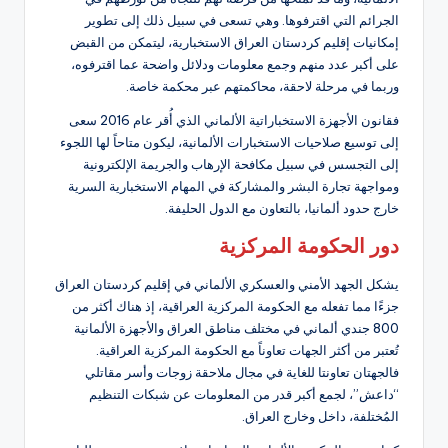
الجرائم التي اقترفوها. وهي تسعى في سبيل ذلك إلى تطوير
إمكانيات إقليم كردستان العراق الاستخبارية، ليتمكن من القبض
على أكبر عدد منهم وجمع معلومات ودلائل واضحة عما اقترفوه،
وربما في مرحلة لاحقة، محاكمتهم عبر محكمة خاصة.
فقانون الأجهزة الاستخباراتية الألماني الذي أُقر عام 2016 سعى
إلى توسيع صلاحيات الاستخبارات الألمانية، ليكون متاحاً لها اللجوء
إلى التجسس في سبيل مكافحة الإرهاب والجريمة الإلكترونية
ومواجهة تجارة البشر والمشاركة في المهام الاستخبارية السرية
خارج حدود ألمانيا، بالتعاون مع الدول الحليفة.
دور الحكومة المركزية
يشكل الجهد الأمني والعسكري الألماني في إقليم كردستان العراق
جزءًا مما تفعله مع الحكومة المركزية العراقية، إذ هناك أكثر من
800 جندي ألماني في مختلف مناطق العراق والأجهزة الألمانية
تُعتبر من أكثر الجهات تعاوناً مع الحكومة المركزية العراقية.
فالجهتان تعاونتا للغاية في مجال ملاحقة زوجات وأسر مقاتلي
“داعش”، لجمع أكبر قدر من المعلومات عن شبكات التنظيم
المُختلفة، داخل وخارج العراق.