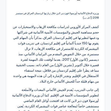
النشر
بواسطة
وزيرة الدفاع الألمانية أورسولا فون دير لاين خلال زيارتها كردستان العراق في سبتمبر
2018 (أ.ف.ب)
كشف المركز الأوروبي لدراسات مكافحة الإرهاب والاستخبارات عن
حجم مساهمة الجيش والمؤسسات الأمنية الألمانية في شراكتها
ودعمها لنظيرتها في إقليم كردستان العراق، مذكراً بأن المهام التي
يقوم بها 150 جندياً ألمانياً في إقليم كردستان، في تدريب قوات
البيشمركة الكردية للاستمرار في مكافحة الإرهاب، لا تزال
مستمرة، من خلال التفويض المقدم من البرلمان الألماني، منذ
ديسمبر (كانون الأول) 2017، بعدما أوقفت تلك المهمة لفترة
قصيرة خلال أكتوبر (تشرين الأول) من العام ذاته، بسبب الخشية
مما قد يطرأ على إقليم كردستان من قلاقل، نتيجة استفتاء
الاستقلال في الإقليم. وتجدر الإشارة إلى أن هذه المهمة هي واحدة
من مهام قليلة جداً للجيش الألماني خارج البلاد.
إلى جانب التدريب، يُقدم الجيش الألماني المعدات والأسلحة
لتطوير المؤسسات الأمنية في الإقليم. كما أن وزيرة الدفاع الألمانية
أورسولا فون دير لاين كانت قد افتتحت أوائل العام الماضي
مستشفى خاصاً لمعالجة عناصر قوات البيشمركة الكردية، يُعنى