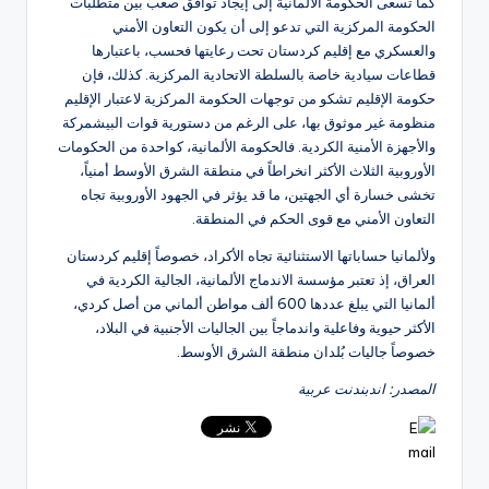
كما تسعى الحكومة الألمانية إلى إيجاد توافق صعب بين متطلبات
الحكومة المركزية التي تدعو إلى أن يكون التعاون الأمني
والعسكري مع إقليم كردستان تحت رعايتها فحسب، باعتبارها
قطاعات سيادية خاصة بالسلطة الاتحادية المركزية. كذلك، فإن
حكومة الإقليم تشكو من توجهات الحكومة المركزية لاعتبار الإقليم
منظومة غير موثوق بها، على الرغم من دستورية قوات البيشمركة
والأجهزة الأمنية الكردية. فالحكومة الألمانية، كواحدة من الحكومات
الأوروبية الثلاث الأكثر انخراطاً في منطقة الشرق الأوسط أمنياً،
تخشى خسارة أي الجهتين، ما قد يؤثر في الجهود الأوروبية تجاه
التعاون الأمني مع قوى الحكم في المنطقة.
ولألمانيا حساباتها الاستثنائية تجاه الأكراد، خصوصاً إقليم كردستان
العراق، إذ تعتبر مؤسسة الاندماج الألمانية، الجالية الكردية في
ألمانيا التي يبلغ عددها 600 ألف مواطن ألماني من أصل كردي،
الأكثر حيوية وفاعلية واندماجاً بين الجاليات الأجنبية في البلاد،
خصوصاً جاليات بُلدان منطقة الشرق الأوسط.
المصدر: اندبندنت عربية