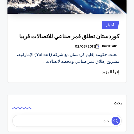
نُشر
أخبار
في
كوردستان تطلق قمر صناعي للاتصالات قريبا
KurdTalk
02/08/2013
تمّ
النشر
بحثت حكومة إقليم كردستان مع شركة (Yahsat) الإماراتية،
بواسطة
مشروع إطلاق قمر صناعي ومحطة لاتصالات…
إقرأ المزيد
بحث