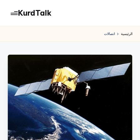
KurdTalk
لتجاوز
لى
كوردتوك
لمحتوى
|
الرئيسية
اتصالات
اخبار
كردية