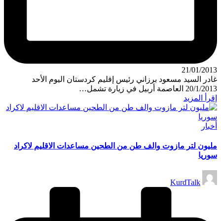
21/01/2013
غادر السيد مسعود برزاني رئيس إقليم كردستان اليوم الأحد
20/1/2013 العاصمة أربيل في زيارة تشمل…
إقرأ المزيد
نُشر
أخبار
في
مليون لتر مازوت والف طن من الطحين مساعدات الاقليم لاكراد
سوريا
تمّ
KurdTalk
النشر
بواسطة