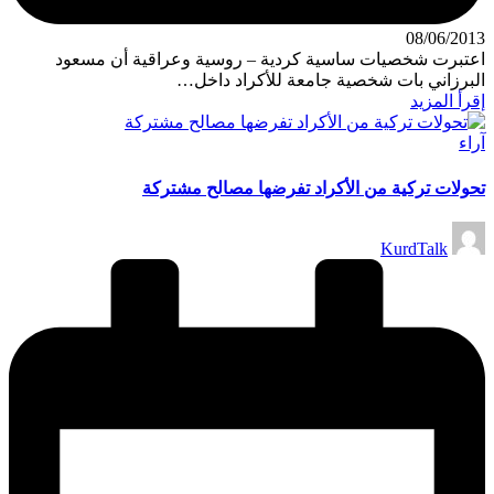
08/06/2013
اعتبرت شخصيات ساسية كردية – روسية وعراقية أن مسعود
البرزاني بات شخصية جامعة للأكراد داخل…
إقرأ المزيد
نُشر
آراء
في
تحولات تركية من الأكراد تفرضها مصالح مشتركة
تمّ
KurdTalk
النشر
بواسطة