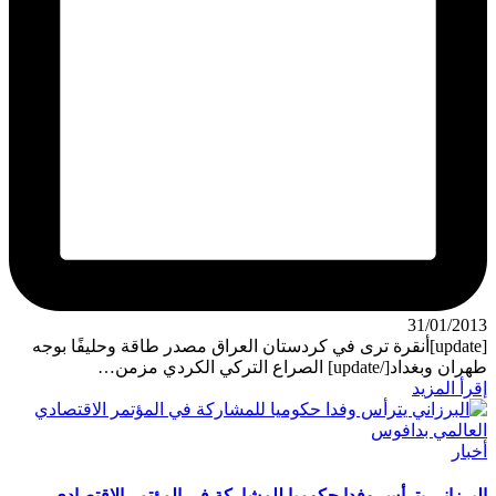
31/01/2013
[update]أنقرة ترى في كردستان العراق مصدر طاقة وحليفًا بوجه
طهران وبغداد[/update] الصراع التركي الكردي مزمن…
إقرأ المزيد
نُشر
أخبار
في
البرزاني يترأس وفدا حكوميا للمشاركة في المؤتمر الاقتصادي