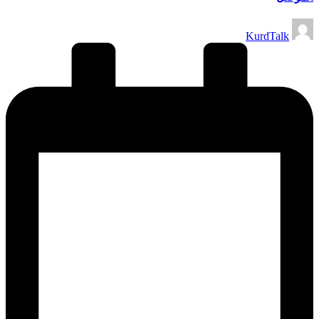
تمّ
KurdTalk
النشر
بواسطة