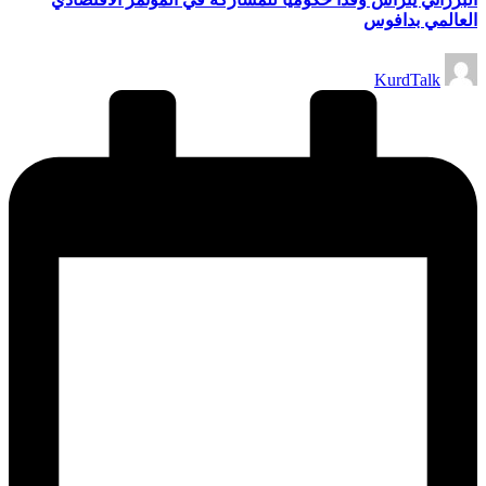
العالمي بدافوس
تمّ
KurdTalk
النشر
بواسطة