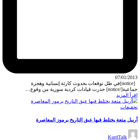
07/01/2013
[notice]في ظل توقعات بحدوث كارثة إنسانية وهجرة
جماعية[/notice] حذرت قيادات كردية سورية من وقوع…
إقرأ المزيد
نُشر
تحقيقات
في
أربيل متعة يختلط فيها عبق التاريخ برموز المعاصرة
تمّ
KurdTalk
النشر