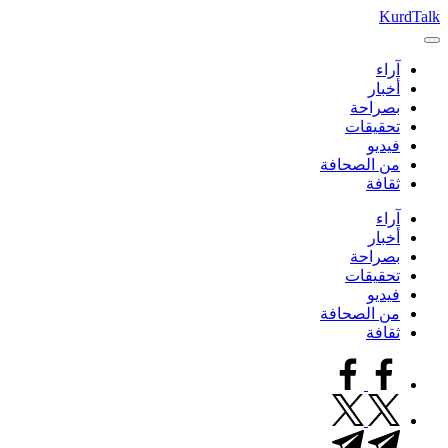
التجاوز
KurdTalk
كوردتوك
إلى
|
المحتوى
آراء
اخبار
أخبار
كردية
بصراحة
تحقيقات
فيديو
من الصحافة
ثقافة
آراء
أخبار
بصراحة
تحقيقات
فيديو
من الصحافة
ثقافة
facebook.com
twitter.com
t.me