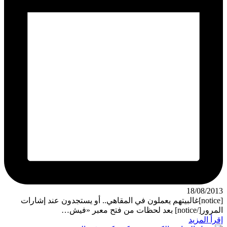
18/08/2013
[notice]غالبيتهم يعملون في المقاهي.. أو يستجدون عند إشارات
المرور[/notice] بعد لحظات من فتح معبر «فيش…
إقرأ المزيد