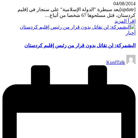
04/08/2014
[update]بعد سيطرة "الدولة الإسلامية" على سنجار في إقليم
كردستان، قتل مسلحوها 67 شخصا من أتباع…
إقرأ المزيد
نُشر
أخبار
في
البشمركة: لن نقاتل بدون قرار من رئيس إقليم كردستان
تمّ
KurdTalk
النشر
بواسطة