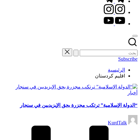
instagram.com
youtube.com
Subscribe
الرئيسية
اقليم كردستان
نُشر
أخبار
في
“الدولة الإسلامية” ترتكب مجزرة بحق الإيزيديين في سنجار
تمّ
KurdTalk
النشر
بواسطة