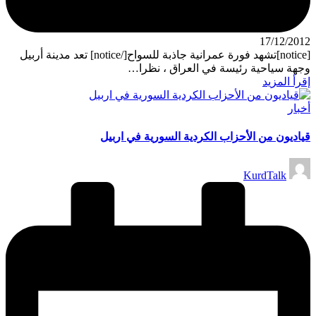
17/12/2012
[notice]تشهد فورة عمرانية جاذبة للسواح[/notice] تعد مدينة أربيل
وجهة سياحية رئيسة في العراق ، نظرا…
إقرأ المزيد
نُشر
أخبار
في
قياديون من الأحزاب الكردية السورية في اربيل
تمّ
KurdTalk
النشر
بواسطة