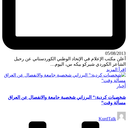
05/08/2013
أعلن مكتب الإعلام في الإتحاد الوطني الكوردستاني عن رحيل
الشاعر الكوردي شيركو بيكه س، اليوم…
إقرأ المزيد
نُشر
أخبار
في
شخصيات كردية:” البرزاني شخصية جامعة والانفصال عن العراق
مسألة وقت”
تمّ
KurdTalk
النشر
بواسطة