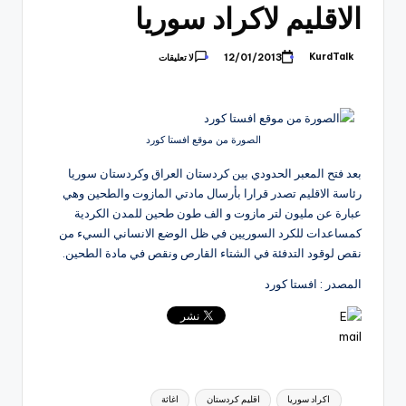
الاقليم لاكراد سوريا
KurdTalk
12/01/2013
لا تعليقات
تمّ
النشر
بواسطة
الصورة من موقع افستا كورد
بعد فتح المعبر الحدودي بين كردستان العراق وكردستان سوريا
رئاسة الاقليم تصدر قرارا بأرسال مادتي المازوت والطحين وهي
عبارة عن مليون لتر مازوت و الف طون طحين للمدن الكردية
كمساعدات للكرد السوريين في ظل الوضع الانساني السيء من
نقص لوقود التدفئة في الشتاء القارص ونقص في مادة الطحين.
المصدر : افستا كورد
العلامات:
اكراد سوريا
اقليم كردستان
اغاثة