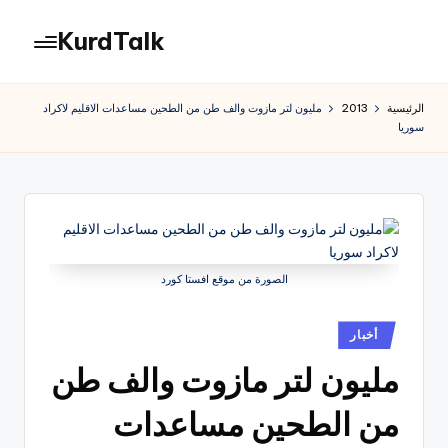
KurdTalk
لتجاوز
لى
كوردتوك
لمحتوى
|
الرئيسية
2013
مليون لتر مازوت والف طن من الطحين مساعدات الاقليم لاكراد
اخبار
سوريا
كردية
الصورة من موقع افستا كورد
نُشر
أخبار
في
مليون لتر مازوت والف طن
من الطحين مساعدات