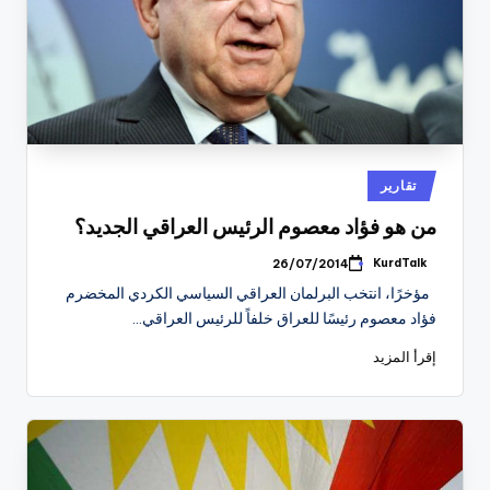
نُشر
تقارير
في
من هو فؤاد معصوم الرئيس العراقي الجديد؟
KurdTalk
26/07/2014
تمّ
النشر
مؤخرًا، انتخب البرلمان العراقي السياسي الكردي المخضرم
بواسطة
فؤاد معصوم رئيسًا للعراق خلفاً للرئيس العراقي…
إقرأ المزيد