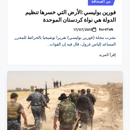
نُشر
من الصحافة
في
فورين بوليسي:الأرض التي خسرها تنظيم
الدولة هي نواة كردستان الموحدة
KurdTalk
17/07/2015
تمّ
النشر
نشرت مجلة (فورين بوليسي) تقريرا توضيحيا بالخرائط للمحرر
بواسطة
المساعد إلياس غرول، قال فيه إن القوات…
إقرأ المزيد