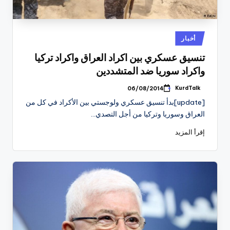
نُشر
أخبار
في
تنسيق عسكري بين اكراد العراق واكراد تركيا
واكراد سوريا ضد المتشددين
KurdTalk
06/08/2014
تمّ
النشر
[update]بدأ تنسيق عسكري ولوجستي بين الأكراد في كل من
بواسطة
العراق وسوريا وتركيا من أجل التصدي…
إقرأ المزيد