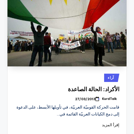
نُشر
آراء
في
الأكراد: الحالة الصاعدة
KurdTalk
27/03/2013
تمّ
النشر
قامت الحركة القوميّة العربيّة، في تأويلها الأبسط، على الدعوة
بواسطة
إلى دمج الكيانات العربيّة القائمة في…
إقرأ المزيد