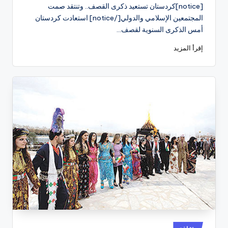
النشر
[notice]كردستان تستعيد ذكرى القصف.. وتنتقد صمت
بواسطة
المجتمعين الإسلامي والدولي[/notice] استعادت كردستان
أمس الذكرى السنوية لقصف…
إقرأ المزيد
نُشر