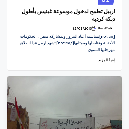
ثقافة
في
اربيل تطمح لدخول موسوعة غينيس بأطول
دبكة كردية
KurdTalk
12/03/2013
تمّ
النشر
[notice]بمناسبة أعياد النيروز وبمشاركة سفراء الحكومات
بواسطة
الأجنبية وقناصلها وممثليها[/notice] تشهد اربيل غدا انطلاق
مهرجانها السنوي…
إقرأ المزيد