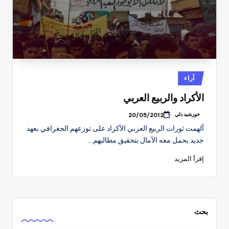
نُشر
آراء
في
الأكراد والربيع العربي
خورشيد دلي
20/05/2012
تمّ
النشر
ألهمت ثورات الربيع العربي الأكراد على توزعهم الجغرافي بعهد
بواسطة
جديد يحمل معه الآمال بتحقيق مطالبهم…
إقرأ المزيد
بحث