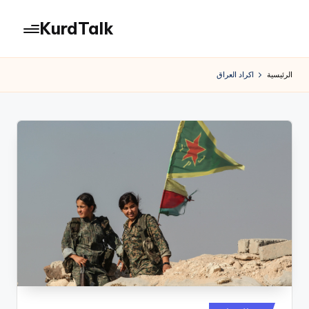
KurdTalk
لتجاوز
لى
كوردتوك
لمحتوى
|
الرئيسية
اكراد العراق
اخبار
كردية