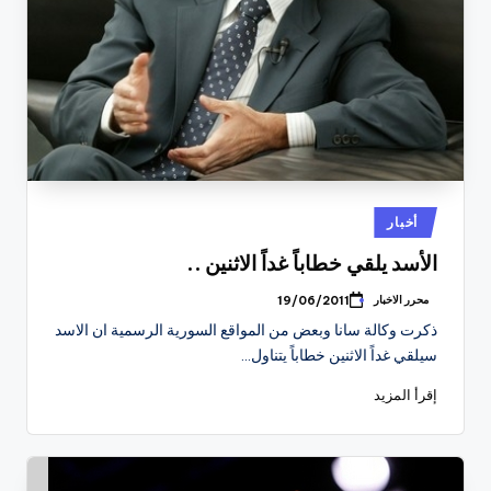
نُشر
أخبار
في
الأسد يلقي خطاباً غداً الاثنين ..
محرر الاخبار
19/06/2011
تمّ
النشر
ذكرت وكالة سانا وبعض من المواقع السورية الرسمية ان الاسد
بواسطة
سيلقي غداً الاثنين خطاباً يتناول…
إقرأ المزيد