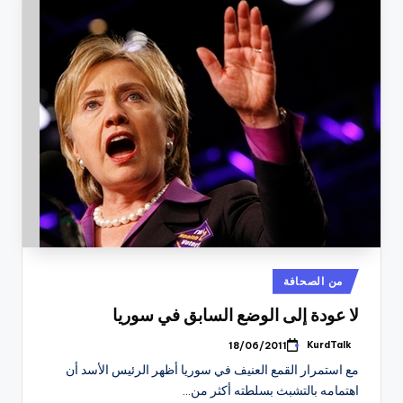
نُشر
من الصحافة
في
لا عودة إلى الوضع السابق في سوريا
KurdTalk
18/06/2011
تمّ
النشر
مع استمرار القمع العنيف في سوريا أظهر الرئيس الأسد أن
بواسطة
اهتمامه بالتشبث بسلطته أكثر من…