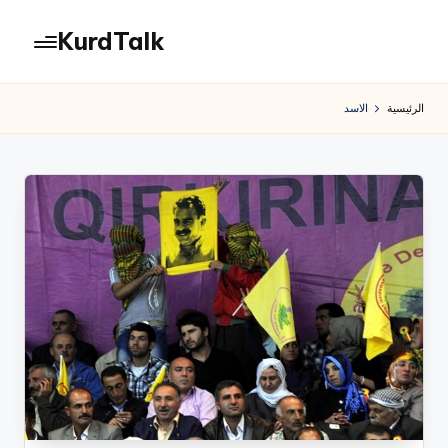
KurdTalk
لتجاوز
لى
كوردتوك
لمحتوى
|
الرئيسية
الاسد
اخبار
كردية