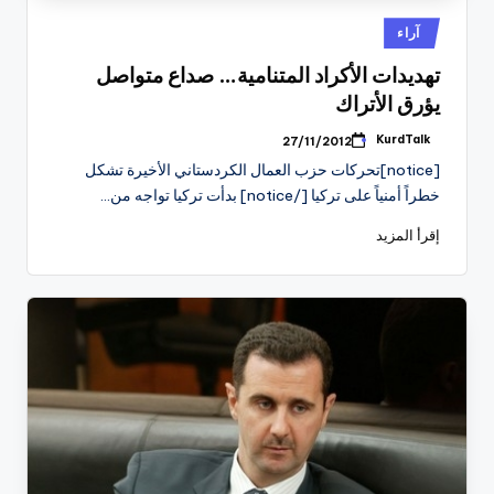
نُشر
آراء
في
تهديدات الأكراد المتنامية… صداع متواصل
يؤرق الأتراك
KurdTalk
27/11/2012
تمّ
النشر
[notice]تحركات حزب العمال الكردستاني الأخيرة تشكل
بواسطة
خطراً أمنياً على تركيا [/notice] بدأت تركيا تواجه من…
إقرأ المزيد