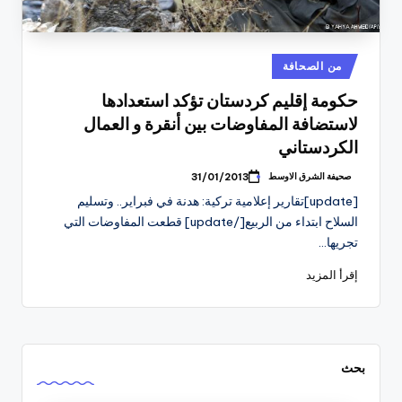
نُشر
من الصحافة
في
حكومة إقليم كردستان تؤكد استعدادها
لاستضافة المفاوضات بين أنقرة و العمال
الكردستاني
صحيفة الشرق الاوسط
31/01/2013
تمّ
النشر
[update]تقارير إعلامية تركية: هدنة في فبراير.. وتسليم
بواسطة
السلاح ابتداء من الربيع[/update] قطعت المفاوضات التي
تجريها…
إقرأ المزيد
بحث