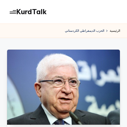
KurdTalk
لتجاوز
لى
كوردتوك
لمحتوى
|
الرئيسية
الحزب الديمقراطي الكردستاني
اخبار
كردية