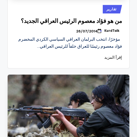
نُشر
تقارير
في
من هو فؤاد معصوم الرئيس العراقي الجديد؟
KurdTalk
26/07/2014
تمّ
النشر
مؤخرًا، انتخب البرلمان العراقي السياسي الكردي المخضرم
بواسطة
فؤاد معصوم رئيسًا للعراق خلفاً للرئيس العراقي…
إقرأ المزيد