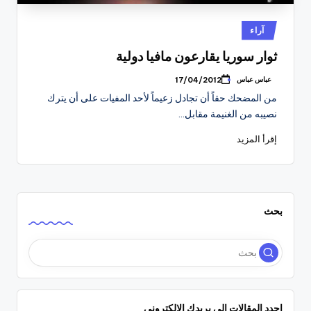
نُشر
آراء
في
ثوار سوريا يقارعون مافيا دولية
عباس عباس
17/04/2012
تمّ
النشر
من المضحك حقاً أن تجادل زعيماً لأحد المفيات على أن يترك
بواسطة
نصيبه من الغنيمة مقابل…
إقرأ المزيد
بحث
اجدد المقالات إلى بريدك الإلكتروني