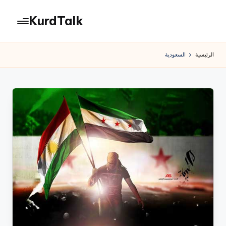
KurdTalk
لتجاوز
لى
كوردتوك
لمحتوى
|
الرئيسية
السعودية
اخبار
كردية