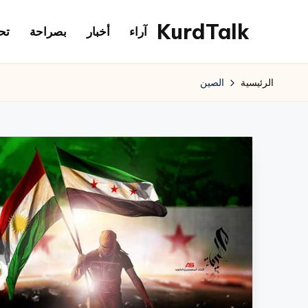
KurdTalk
آراء
أخبار
بصراحة
تح
لتجاوز
لى
كوردتوك
لمحتوى
|
الرئيسية
الصين
اخبار
كردية