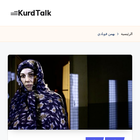
KurdTalk
لتجاوز
لى
كوردتوك
لمحتوى
|
الرئيسية
بهمن قوبادي
اخبار
كردية