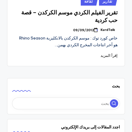
نُشر
تقارير
ثقافة
في
تقرير الفيلم الكردي موسم الكركدن – قصة
حب كردية
KurdTalk
09/09/2012
تمّ
النشر
خاص كورد توك : موسم الكركدن بالانكليزية Rhino Season
بواسطة
هو آخر انتاجات المخرج الكردي بهمن…
إقرأ المزيد
بحث
اجدد المقالات إلى بريدك الإلكتروني