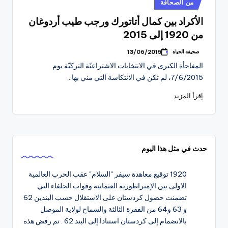
نُشر
من الصحافة
في
الأكراد بين كمال أتاتورك ورجب طيب أردوغان
من 1920 إلى 2015
صحيفة الحياة
13/06/2015
تمّ
النشر
المفاجأة الكبرى في الانتخابات الاشتراعيّة التركيّة يوم
بواسطة
7/6/2015، لم تكن في الانتكاسة التي مني بها…
إقرأ المزيد
حدث في مثل هذا اليوم
1920
توقيع معاهدة سيفر "السلام" عقب الحرب العالمية
الاولى بين الإمبراطورية العثمانية وقوات الحلفاء التي
تضمنت حصول كردستان على الاستقلال حسب البندين 62
و 63 و64 من الفقرة الثالثة والسماح لولاية الموصل
بالانضمام إلى كردستان استنادا إلى البند 62 . تم رفض هذه