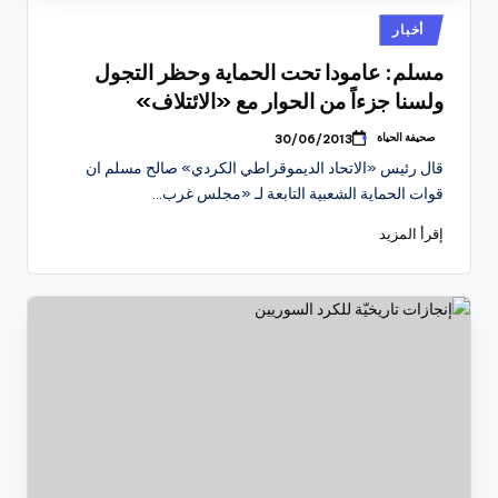
نُشر
أخبار
في
مسلم: عامودا تحت الحماية وحظر التجول
ولسنا جزءاً من الحوار مع «الائتلاف»
صحيفة الحياة
30/06/2013
تمّ
النشر
قال رئيس «الاتحاد الديموقراطي الكردي» صالح مسلم ان
بواسطة
قوات الحماية الشعبية التابعة لـ «مجلس غرب…
إقرأ المزيد