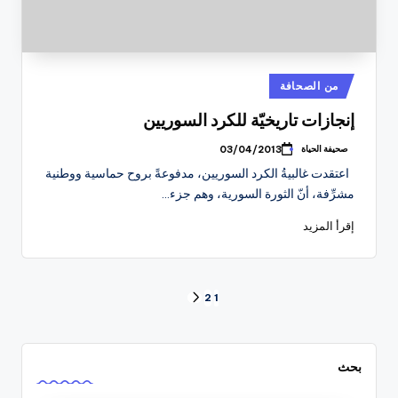
نُشر
من الصحافة
في
إنجازات تاريخيّة للكرد السوريين
صحيفة الحياة
03/04/2013
تمّ
النشر
اعتقدت غالبيةُ الكرد السوريين، مدفوعةً بروح حماسية ووطنية
بواسطة
مشرِّفة، أنّ الثورة السورية، وهم جزء…
إقرأ المزيد
Posts
2
1
الصفحة
التالية
pagination
بحث