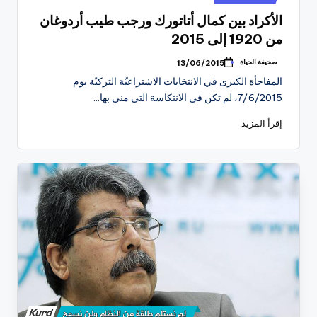
في
الأكراد بين كمال أتاتورك ورجب طيب أردوغان
من 1920 إلى 2015
صحيفة الحياة
13/06/2015
تمّ
النشر
المفاجأة الكبرى في الانتخابات الاشتراعيّة التركيّة يوم
بواسطة
7/6/2015، لم تكن في الانتكاسة التي مني بها…
إقرأ المزيد