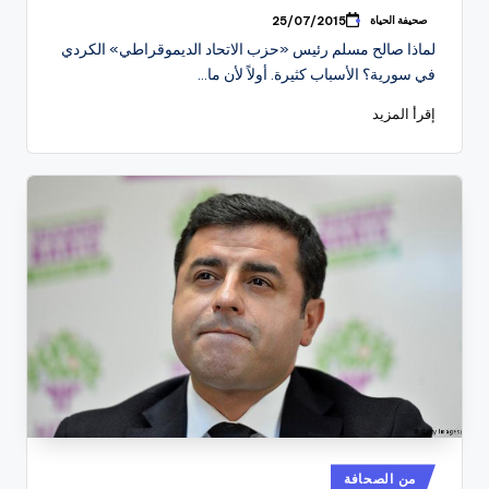
صحيفة الحياة
25/07/2015
تمّ
النشر
لماذا صالح مسلم رئيس «حزب الاتحاد الديموقراطي» الكردي
بواسطة
في سورية؟ الأسباب كثيرة. أولاً لأن ما…
إقرأ المزيد
نُشر
من الصحافة