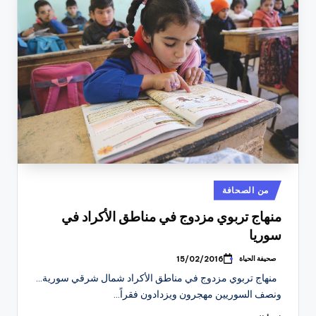
نُشر
من الصحافة
في
منهاج تربوي مزدوج في مناطق الأكراد في
سوريا
صحيفة الحياة
15/02/2016
تمّ
النشر
منهاج تربوي مزدوج في مناطق الأكراد شمال شرقي سورية...
بواسطة
ونصف السوريين مهجرون ويزدادون فقراً…