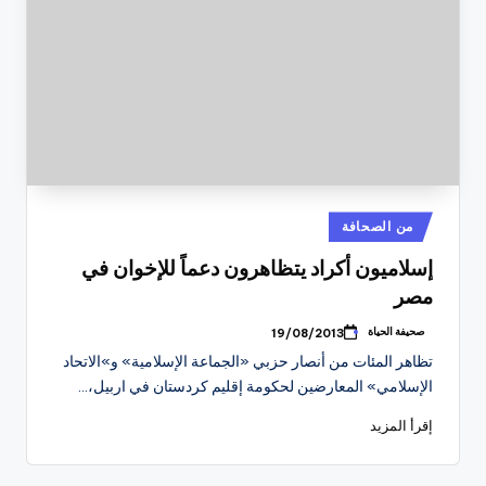
نُشر
من الصحافة
في
إسلاميون أكراد يتظاهرون دعماً للإخوان في
مصر
صحيفة الحياة
19/08/2013
تمّ
النشر
تظاهر المئات من أنصار حزبي «الجماعة الإسلامية» و»الاتحاد
بواسطة
الإسلامي» المعارضين لحكومة إقليم كردستان في اربيل،…
إقرأ المزيد