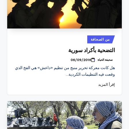
نُشر
من الصحافة
في
التضحية بأكراد سورية
صحيفة الحياة
06/09/2016
تمّ
النشر
هل كانت معركة تحرير منبج من تنظيم «داعش» هي الفخ الذي
بواسطة
وقعت فيه التنظيمات الكردية…
إقرأ المزيد