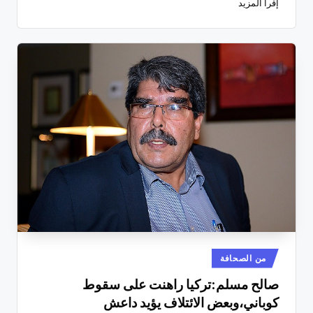
إقرأ المزيد
نُشر
من الصحافة
في
صالح مسلم:تركيا راهنت على سقوط
كوباني،وبعض الائتلاف يؤيد داعش