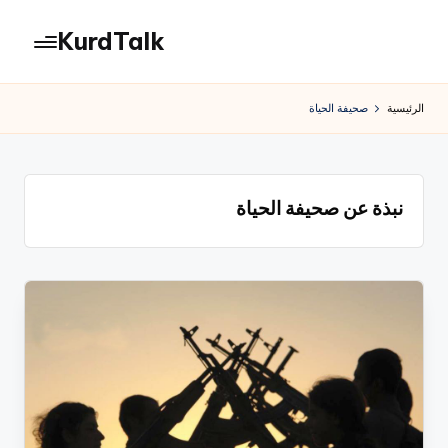
KurdTalk
لتجاوز
لى
كوردتوك
لمحتوى
|
الرئيسية
صحيفة الحياة
اخبار
كردية
نبذة عن صحيفة الحياة