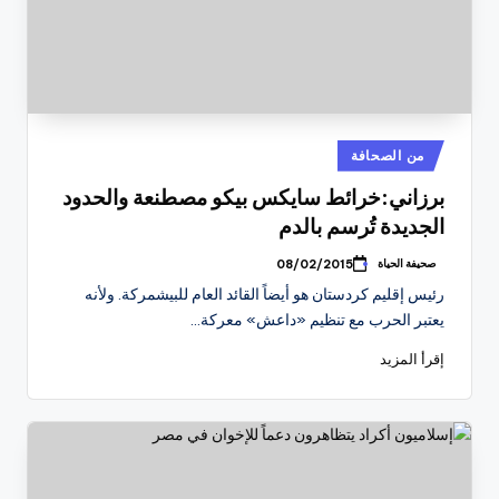
نُشر
من الصحافة
في
برزاني:خرائط سايكس بيكو مصطنعة والحدود
الجديدة تُرسم بالدم
صحيفة الحياة
08/02/2015
تمّ
النشر
رئيس إقليم كردستان هو أيضاً القائد العام للبيشمركة. ولأنه
بواسطة
يعتبر الحرب مع تنظيم «داعش» معركة…
إقرأ المزيد