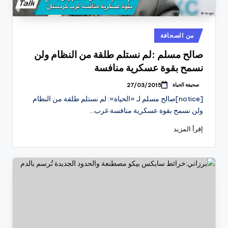
نُشر
من الصحافة
في
صالح مسلم :لم نستلم طلقة من النظام ولن
نسمح بقوة عسكرية منافسة
صحيفة الحياة
27/03/2015
تمّ
النشر
[notice]صالح مسلم لـ «الحياة»: لم نستلم طلقة من النظام
بواسطة
ولن نسمح بقوة عسكرية منافسة غرب…
إقرأ المزيد