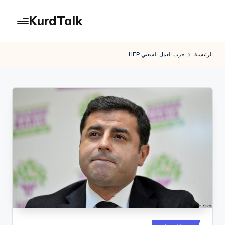
KurdTalk
لتجاوز
لى
كوردتوك
لمحتوى
|
الرئيسية
حزب العمل الشعبي HEP
اخبار
كردية