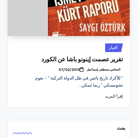
نُشر
أخبار
في
تقرير عصمت إينونو باشا عن الكورد
المحامي مصطفى إسماعيل
07/02/2013
تمّ
النشر
" للأكراد تاريخ بائس في ظل الدولة التركية " - نعوم
بواسطة
تشومسكي " ربما تتمكن…
إقرأ المزيد
بحث