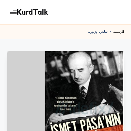
KurdTalk
لتجاوز
لى
كوردتوك
لمحتوى
|
الرئيسية
سايغي أوزتورك
اخبار
كردية