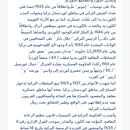
بناءً على توصيات ” إينونو ” تمَّ وانطلاقاً من عام 1935 حشدُ ثلثي
تعداد الجيش التركي في مناطق كوردستان تركيا وتحولت المدن
الكوردية بذا إلى ثكنات عسكرية, كما تم منع الأزياء القومية
الكوردية, والتحدث بالكوردية في حضور موظفين أتراك, وانطلاقاً
من عام 1946 تمَّ التنكرُ التام للوجود الكوردي, والشاهدُ البسيطُ
على ذلك ردُّ الرئيس التركي ” جلال بايار ” على الصحافيين في
الولايات المتحدة عام 1953 بأنه لا وجود لأي أقلية قومية في تركيا.
وفي عام 1959ردَّتْ حكومة ” عدنان مندريس ” بعنفٍ على
النشاطات الثقافية الكوردية واعتقلت / 49 / مثقفاً كوردياً.
عام 1961 رحَّلتْ الحكومة العسكرية بقيادة الجنرال ” جمال غورسيل
” / 50 / وجيهاً ورئيسَ عشيرةٍ كوردي إلى ولايتي ” بورصه ” و ”
أزمير ” في الغرب.
كما شهدت الأعوام بين 1937 و 1965 منع السلطات التركية لدخول
السياح إلى مناطق كوردستان تركيا, بحجة أنها مناطق عسكرية
مغلقة, والمقصود بالسياح هنا هم البحاثة والصحافيون الغربيون,
بغية عدم إطلاعهم على الواقع, وطمر الحقائق تحت رمال
السياسات التركية.
وأصدرت الحكومة التركية في الستينيات قانون تنظيم الرعاية
الثقافية, الموَّجه ضد الكورد, والصادر بموجب القرار الإداري رقم 6
/ 7635 والمنشور في الجريدة الرسمية التركية بتاريخ 14 شباط