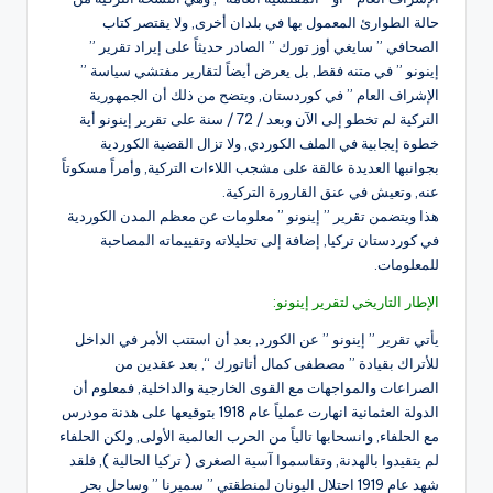
حالة الطوارئ المعمول بها في بلدان أخرى, ولا يقتصر كتاب
الصحافي ” سايغي أوز تورك ” الصادر حديثاً على إيراد تقرير ”
إينونو ” في متنه فقط, بل يعرض أيضاً لتقارير مفتشي سياسة ”
الإشراف العام ” في كوردستان, ويتضح من ذلك أن الجمهورية
التركية لم تخطو إلى الآن وبعد / 72 / سنة على تقرير إينونو أية
خطوة إيجابية في الملف الكوردي, ولا تزال القضية الكوردية
بجوانبها العديدة عالقة على مشجب اللاءات التركية, وأمراً مسكوتاً
عنه, وتعيش في عنق القارورة التركية.
هذا ويتضمن تقرير ” إينونو ” معلومات عن معظم المدن الكوردية
في كوردستان تركيا, إضافة إلى تحليلاته وتقييماته المصاحبة
للمعلومات.
الإطار التاريخي لتقرير إينونو:
يأتي تقرير ” إينونو ” عن الكورد, بعد أن استتب الأمر في الداخل
للأتراك بقيادة ” مصطفى كمال أتاتورك “, بعد عقدين من
الصراعات والمواجهات مع القوى الخارجية والداخلية, فمعلوم أن
الدولة العثمانية انهارت عملياً عام 1918 بتوقيعها على هدنة مودرس
مع الحلفاء, وانسحابها تالياً من الحرب العالمية الأولى, ولكن الحلفاء
لم يتقيدوا بالهدنة, وتقاسموا آسية الصغرى ( تركيا الحالية ), فلقد
شهد عام 1919 احتلال اليونان لمنطقتي ” سميرنا ” وساحل بحر