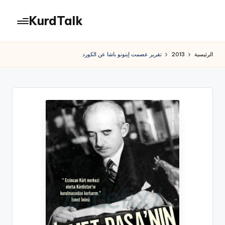
KurdTalk
لتجاوز
لى
كوردتوك
لمحتوى
|
الرئيسية
2013
تقرير عصمت إينونو باشا عن الكورد
اخبار
كردية