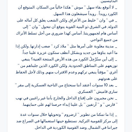
البدليسيين.
_ لا أتوقع بقاء سهل ” موش ” هكذا خالياً من السكان. المتوقع أن
الكورد رويداً . رويداً سيشغلون هذا السهل.
_ في ” وان ” خليط من الأعراق, ولكن الشعب يعلق كل آماله على
الدولة, في الشرق ذو البنية القوية يتوقع أن تتحول ” وان ” إلى
أساس هام لجمهوريتنا, أساس كهذا ضروري من أجل تسلط الأتراك
من جميع النواحي.
_ مدينة مغلوبة على أمرها مثل ” ملاذ كرد ” صعب إدارتها, ولكن إذا
ما أعيد بناؤها من جديد وبشكل أنظف ستكون عزيزة علينا جداً.
_ إلى أين سنُرَّحِلُ الكورد من هذه الأرض المنتجة الغنية؟ ينبغي
توزيعهم على المناطق الحدودية, ولكن الكورد الذين جلبناهم من ”
آغري ” مؤقتاً ينبغي تركهم وعدم الاقتراب منهم, وذلك لأجل الحفاظ
على هدوئهم.
_ بعد 10 سنوات أعتقد أننا سنحتاج من الناحية العسكرية إلى مقر ”
ساري قاميش ” العسكري.
_ نحن مجبرون على إقناع الداخل والخارج بأننا غير راغبين في نهب
” قارس ” و ” آرتفين ” بل علينا إبداء حرصنا لهم على حمايتهما.
_ إذا ما تمكنا من تطوير ” ارضروم ” وتحويلها خلال سنوات عدة
إلى مركز للقومية التركية, نستطيع حينها استعمالها في الصراع ضد
جيراننا في الشمال, وضد القومية الكوردية في الداخل.