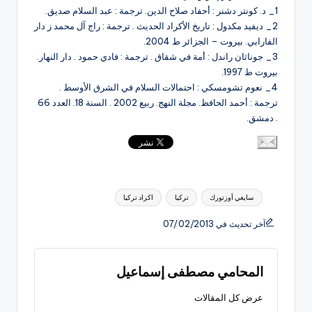
1_ د. كونتر دشنر : أحفاد صلاح الدين. ترجمة : عبد السلام صديق.
2_ ديفيد مكدول : تاريخ الأكراد الحديث . ترجمة : راج آل محمد ز دار
الفارابي. بيروت – الجزائر ط 2004.
3_ جوناثان راندل : أمة في شقاق . ترجمة : فادي حمود . دار النهار.
بيروت ط 1997.
4_ نعوم تشومسكي : احتمالات السلام في الشرق الأوسط .
ترجمة : أحمد الحافظ. مجلة النهج. ربيع 2002 . السنة 18. العدد 66
. دمشق.
العلامات:
سايغي أوزتورك
تركيا
اكراد تركيا
آخر تحديث في 07/02/2013
المحامي مصطفى إسماعيل
عرض كل المقالات