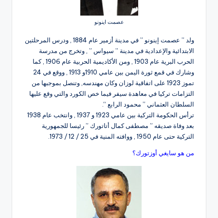
عصمت اينونو
ولد ” عصمت إينونو ” في مدينة أزمير عام 1884 , ودرس المرحلتين
الابتدائية والإعدادية في مدينة ” سيواس ” , وتخرج من مدرسة
الحرب البرية عام 1903 , ومن الأكاديمية الحربية عام 1906 , كما
وشارك في قمع ثورة اليمن بين عامي 1910و 1913 , ووقع في 24
تموز 1923 على اتفاقية لوزان وكان مهندسه, وتنصل بموجبها من
التزامات تركيا في معاهدة سيفر فيما خص الكورد والتي وقع عليها
السلطان العثماني ” محمود الرابع “.
ترأس الحكومة التركية بين عامي 1923 و 1937 , وانتخب عام 1938
بعد وفاة صديقه ” مصطفى كمال أتاتورك ” رئيسا للجمهورية
التركية حتى عام 1950 , ووافته المنية في 25 / 12 / 1973.
من هو سايغي أوزتورك؟