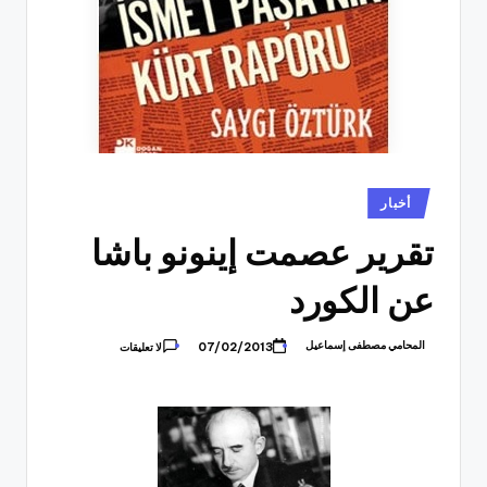
نُشر
أخبار
في
تقرير عصمت إينونو باشا
عن الكورد
المحامي مصطفى إسماعيل
07/02/2013
لا تعليقات
تمّ
النشر
بواسطة