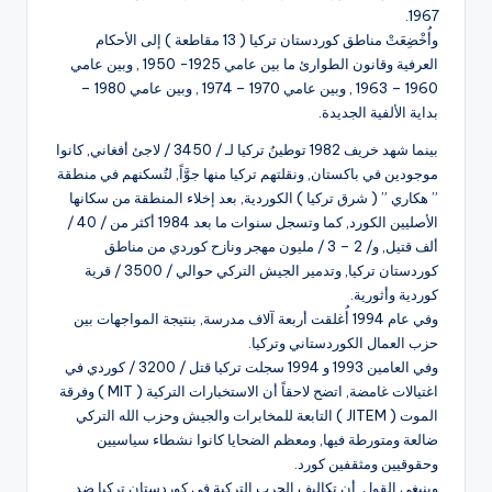
1967.
وأُخْضِعَتْ مناطق كوردستان تركيا ( 13 مقاطعة ) إلى الأحكام
العرفية وقانون الطوارئ ما بين عامي 1925- 1950 , وبين عامي
1960 – 1963 , وبين عامي 1970 – 1974 , وبين عامي 1980 –
بداية الألفية الجديدة.
بينما شهد خريف 1982 توطينُ تركيا لـ / 3450 / لاجئ أفغاني, كانوا
موجودين في باكستان, ونقلتهم تركيا منها جوَّاً, لتُسكنهم في منطقة
” هكاري ” ( شرق تركيا ) الكوردية, بعد إخلاء المنطقة من سكانها
الأصليين الكورد, كما وتسجل سنوات ما بعد 1984 أكثر من / 40 /
ألف قتيل, و/ 2 – 3 / مليون مهجر ونازح كوردي من مناطق
كوردستان تركيا, وتدمير الجيش التركي حوالي / 3500 / قرية
كوردية وأثورية.
وفي عام 1994 أُغلقت أربعة آلاف مدرسة, بنتيجة المواجهات بين
حزب العمال الكوردستاني وتركيا.
وفي العامين 1993 و 1994 سجلت تركيا قتل / 3200 / كوردي في
اغتيالات غامضة, اتضح لاحقاً أن الاستخبارات التركية ( MIT ) وفرقة
الموت ( JITEM ) التابعة للمخابرات والجيش وحزب الله التركي
ضالعة ومتورطة فيها, ومعظم الضحايا كانوا نشطاء سياسيين
وحقوقيين ومثقفين كورد.
وينبغي القول, أن تكاليف الحرب التركية في كوردستان تركيا ضد