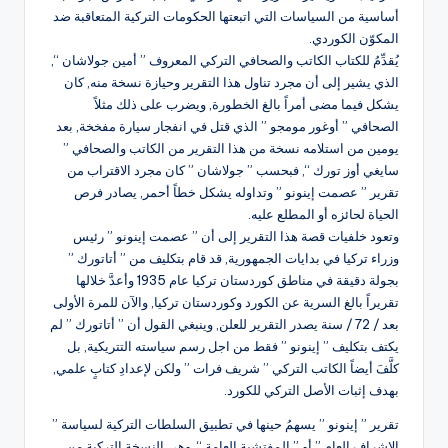
أساسية من السياسات التي اتبعتها الحكومات التركية المتعاقبة ضد
المكوّن الكوردي.
يُقدِّمُ للكتاب الكاتب والصحافي التركي المعروف ” أمين جولاشان “,
الذي يشير إلى أن مجرد تناول هذا التقرير وحيازة نسخة منه, كان
يشكل فيما مضى أمراً بالغ الخطورة, ويضرب على ذلك مثلاً
الصحافي ” أوغور مومجو ” الذي قتل في انفجار سيارة مفخخة, بعد
يومين من استلامه نسخة من هذا التقرير من الكاتب والصحافي ”
سايغي أوز تورك “, فبحسب ” جولاشان ” كان مجرد الاقتراب من
تقرير ” عصمت إينونو ” وتداوله يشكل خطاً أحمر, يصادر فرص
الحياة لحائزه أو المطلع عليه.
وتعود خلفيات قصة هذا التقرير إلى أن ” عصمت إينونو ” رئيس
وزراء تركيا في بدايات الجمهورية, قد قام بتكليف من ” أتاتورك ”
بجولة دقيقة في مناطق كوردستان تركيا عام 1935 وأعدَّ خلالها
تقريراً بالغ السرية عن الكورد وكوردستان تركيا, والآن للمرة الأولى
بعد / 72 / سنة يصدر التقرير للعلن, وينبغي القول أن ” أتاتورك ” لم
يكتف بتكليف ” إينونو ” فقط من اجل رسم سياسته التتريكية, بل
كلَّفَ أيضاً الكاتب التركي ” شريف فرات ” ولكن لإعدادِ كتابٍ علمي,
بهدف إثبات الأصل التركي للكورد.
تقرير ” إينونو ” يسهمُ حينها في تطبيق السلطات التركية لسياسة ”
الإشراف العام ” أو ” المفتشية العامة “, وهي النسخة التركية من