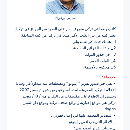
سايغي أوزتورك
كاتب وصحافي تركي معروف, حاز على العديد من الجوائز في تركيا,
تعتبر كتبه من بين الكتب الأكثر مبيعاً في تركيا. من كتبه السابقة:
1_ هنالك حدث في شمدينلي.
2_ ملفات الخزائن الحديدية.
3_ في جذور الدولة.
4_ الملف الحمر.
5_ محكوم بالأوسمة.
ملاحظة :
• بقي خبر صدور تقرير ” إينونو ” ومقتطفات منه متداولاً في وسائل
الإعلام التركية المقروءة لمدة أسبوعين من شهر ديسمبر 2007
وتسنى لي الإطلاع على مقتطفات من التقرير من / 13 / مصدر
تركي هي مواقع إخبارية ومواقع صحف تركية وموقع دار النشر
dogan .
• المصادر المعتمد عليها في إعداد فقرتي :
_ الإطار التاريخي لتقرير إينونو.
_ تجليات تقرير إينونو. هي :