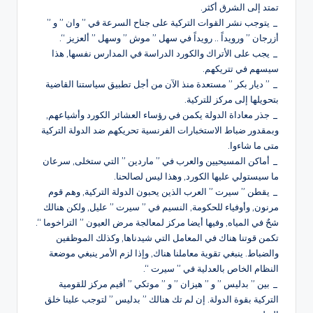
تمتد إلى الشرق أكثر.
_ يتوجب نشر القوات التركية على جناح السرعة في ” وان ” و ”
أزرجان ” ورويداً .. رويداً في سهل ” موش ” وسهل ” ألعزيز “.
_ يجب على الأتراك والكورد الدراسة في المدارس نفسها, هذا
سيسهم في تتريكهم.
_ ” ديار بكر ” مستعدة منذ الآن من أجل تطبيق سياستنا القاضية
بتحويلها إلى مركز للتركية.
_ جذر معاداة الدولة يكمن في رؤساء العشائر الكورد وأشياعهم,
وبمقدور ضباط الاستخبارات الفرنسية تحريكهم ضد الدولة التركية
متى ما شاءوا.
_ أماكن المسيحيين والعرب في ” ماردين ” التي ستخلى, سرعان
ما سيستولي عليها الكورد, وهذا ليس لصالحنا.
_ يقطن ” سيرت ” العرب الذين يحبون الدولة التركية, وهم قوم
مرنون, وأوفياء للحكومة, النسيم في ” سيرت ” عليل, ولكن هنالك
شحٌ في المياه, وفيها أيضا مركز لمعالجة مرض العيون ” التراخوما “.
تكمن قوتنا هناك في المعامل التي شيدناها, وكذلك الموظفين
والضباط. ينبغي تقوية معاملنا هناك, وإذا لزم الأمر ينبغي موضعة
النظام الخاص بالعدلية في ” سيرت “.
_ بين ” بدليس ” و ” هيزان ” و ” موتكي ” أقيم مركز للقومية
التركية بقوة الدولة. إن لم تك هنالك ” بدليس ” لتوجب علينا خلق