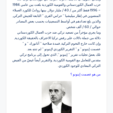
حزب العمال الكوردستاني والقومية الكوردية بلغت بين عامي 1984
– 1996 فقط أكثر من / 40 / مليار دولار, بينها رواتبٌ للكورد العملاء
المنضوين في إطار ميليشيا ” حراس القرى ” التابعة للجيش التركي,
والذين بلغ تعدادهم في أواسط التسعينيات بحسب بعض المصادر
حوالي / 60 / ألف شخص.
وما يجري مؤخراً من تصعيد تركي ضد حزب العمال الكوردستاني
دلالة من جملة دلالات على رفض تركيا الاعتراف بالحقيقة الكوردية,
وإن كانت خارج التخوم التركية, فمدة صلاحية ” أتاتورك ” و ”
عصمت إينونو ” و ” التقرير الكوردي لإينونو ” لم تنتهِ بعد.
تلك بعضُ تجليات تقرير ” إينونو “, الذي تحول إلى برنامج تركي
مقدس للتعامل مع القومية الكوردية, والتقرير أيضاً غيضٌ من الفيض
التركي المعادي للوجود الكوردي.
من هو عصمت إينونو ؟