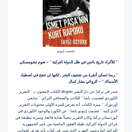
عصمت إينونو
” للأكراد تاريخ بائس في ظل الدولة التركية ” – نعوم تشومسكي
” ربما تتمكن أنقرة من تجفيف البحر , لكنها لن تنجح في اصطياد
الأسماك ” – الروائي يشار كمال
صدر في تركيا, عن دار النشر dogan الكتاب المعنون بـ ” التقرير
الكوردي لعصمت باشا ” للكاتب والصحافي التركي ” سايغي
أوزتورك “. ميزة الكتاب, أنه يعرض للمرة الأولى محتويات التقرير,
الذي كتبه ” عصمت إينونو باشا ” عن الكورد والوجود الكوردي في
كوردستان تركيا, وكان التقرير مخبئاً بعناية فائقة, وسرية مطبقة في
خزائن الدولة التركية, طيلة العقود الماضية من عمر الجمهورية
التركية, كما ويتميز التقرير الذي صدر في كتاب بأنه يعرض لجوانب