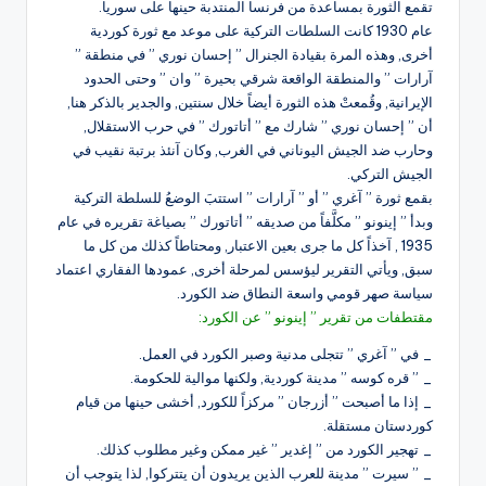
تقمع الثورة بمساعدة من فرنسا المنتدبة حينها على سوريا.
عام 1930 كانت السلطات التركية على موعد مع ثورة كوردية
أخرى, وهذه المرة بقيادة الجنرال ” إحسان نوري ” في منطقة ”
آرارات ” والمنطقة الواقعة شرقي بحيرة ” وان ” وحتى الحدود
الإيرانية, وقُمعتْ هذه الثورة أيضاً خلال سنتين, والجدير بالذكر هنا,
أن ” إحسان نوري ” شارك مع ” أتاتورك ” في حرب الاستقلال,
وحارب ضد الجيش اليوناني في الغرب, وكان آنئذ برتبة نقيب في
الجيش التركي.
بقمع ثورة ” آغري ” أو ” آرارات ” استتبَ الوضعُ للسلطة التركية
وبدأ ” إينونو ” مكلَّفاً من صديقه ” أتاتورك ” بصياغة تقريره في عام
1935 , آخذاً كل ما جرى بعين الاعتبار, ومحتاطاً كذلك من كل ما
سبق, ويأتي التقرير ليؤسس لمرحلة أخرى, عمودها الفقاري اعتماد
سياسة صهر قومي واسعة النطاق ضد الكورد.
مقتطفات من تقرير ” إينونو ” عن الكورد:
_ في ” آغري ” تتجلى مدنية وصبر الكورد في العمل.
_ ” قره كوسه ” مدينة كوردية, ولكنها موالية للحكومة.
_ إذا ما أصبحت ” أزرجان ” مركزاً للكورد, أخشى حينها من قيام
كوردستان مستقلة.
_ تهجير الكورد من ” إغدير ” غير ممكن وغير مطلوب كذلك.
_ ” سيرت ” مدينة للعرب الذين يريدون أن يتتركوا, لذا يتوجب أن