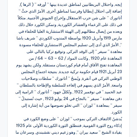
إيجه, واحتلال البريطانيين لمناطق عديدة بينها ” أورفه ” ( الرها ),
إضافة إلى احتلال إيطاليا وفرنسا لمناطق أخرى, الأمرُ الذي حثَّ ”
أتاتورك ” على شن حرب الاستقلال وإخراج الجيوش الأجنبية, متكلاً
في ذلك على الزعماء والعشائر الكوردية, وتمكن الكورد خلال ذلك
وبعده من إيصال مطالبهم إلى الهيئة الاستشارية العليا للحلفاء في
مارس 1919 وأبريل 1920 بواسطة المندوب الكوردي ” شريف باشا
“, الأمرُ الذي أدى إلى تسليم المجلس الاستشاري للحلفاء مسودة
معاهدة ” سيفر ” إلى الوفد التركي, وتوقيع تركيا بالتالي على
المعاهدة عام 1920 , وكانت المواد / 62 – 63 – 64 / من
المعاهدة تفتح الآفاق أمام قيام كوردستان مستقلة, ولكن يشهد يوم
23 أبريل 1921 قيام حكومة تركية جديدة, بنتيجة اجتماع المجلس
الوطني التركي في أنقرة, ويُمنحُ ” أتاتورك ” سلطات وصلاحيات
واسعة, الأمرُ الذي يسهم في إلغاءه للسلطنة والإطاحة بالسلطان ”
عبد الحميد ” في نوفمبر 1922 , وتُكللُ جهود ” أتاتورك ” الرامية إلى
دفن معاهدة ” سيفر ” بالنجاح في 24 يوليو 1923 , حيث تُستبدلُ ”
سيفر ” بمعاهدة ” لوزان ” التي تخلو نصوصها من أية إشارة إلى
الكورد.
يُدشنُ الالتفاف التركي بموجب ” لوزان ” على وضع الكورد في
إذكاء روح الثورة القومية, فتنطلق الثورة الكوردية الأولى عام 1925
بقيادة الشيخ ” سعيد بيران “, وهو زعيم ديني نقشبندي, وسرعان ما