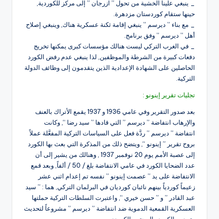
_ ينبغي علينا الخشية من تحول ” ازرجان ” إلى مركز للكوردية,
حينها ستقام كوردستان مزدهرة.
_ مع بناء ” ديرسم ” ينبغي إقامة ثكنة عسكرية هناك, وينبغي إصلاح
أهل ” ديرسم ” وفق برنامج.
_ في الغرب التركي ليست هنالك مؤسسات كبرى يمكنها تخريج
دفعات كبيرة من الشرطة والموظفين, لذا ينبغي عدم رفض الكورد
الحاصلين على الشهادة الإعدادية الذين يتقدمون إلى وظائف الدولة
التركية.
تجليات تقرير إينونو :
بعد صدور التقرير وفي عامي 1936 و 1937 يقمع الأتراك بالعنف
والإرهاب انتفاضة ” ديرسم ” التي قادها ” سيد رضا “, وكانت
انتفاضة ” ديرسم ” ردَّة فعل على السياسات التركية المفعَّلة عملاً
بروح تقرير ” إينونو “, ويتضح ذلك من المذكرة التي بعث بها الكورد
إلى عصبة الأمم يوم 20 نوفمبر 1937 , وهنالك من يشير إلى أن
عدد الضحايا الكورد في عامي الانتفاضة بلغ / 50 / ألفاً, وبعد قمع
الانتفاضة على يد ” عصمت إينونو ” نفسه تم إعدام اثني عشر
زعيماً كوردياً بينهم نائبان كورديان في البرلمان التركي, هما : ” سيد
عبد القادر ” و ” حسن خيري “, واعتبرت السلطات التركية حملتها
العسكرية القمعية الدموية ضد انتفاضة ” ديرسم ” مشروعاً لتحديث
وتمدين الكورد والمجتمع الكوردي.