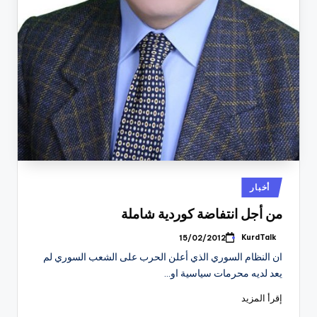
نُشر
أخبار
في
من أجل انتفاضة كوردية شاملة
KurdTalk
15/02/2012
تمّ
النشر
ان النظام السوري الذي أعلن الحرب على الشعب السوري لم
بواسطة
يعد لديه محرمات سياسية او…
إقرأ المزيد