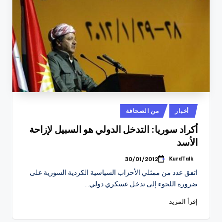
نُشر
أخبار
من الصحافة
في
أكراد سوريا: التدخل الدولي هو السبيل لإزاحة
الأسد
KurdTalk
30/01/2012
تمّ
النشر
اتفق عدد من ممثلي الأحزاب السياسية الكردية السورية على
بواسطة
ضرورة اللجوء إلى تدخل عسكري دولي…
إقرأ المزيد