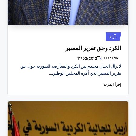
نُشر
آراء
في
الكرد وحق تقرير المصير
KurdTalk
11/02/2012
تمّ
النشر
لايزال الجدل محتدم بين الكرد والمعارضة السورية حول حق
بواسطة
تقرير المصير الذي أقره المجلس الوطني…
إقرأ المزيد