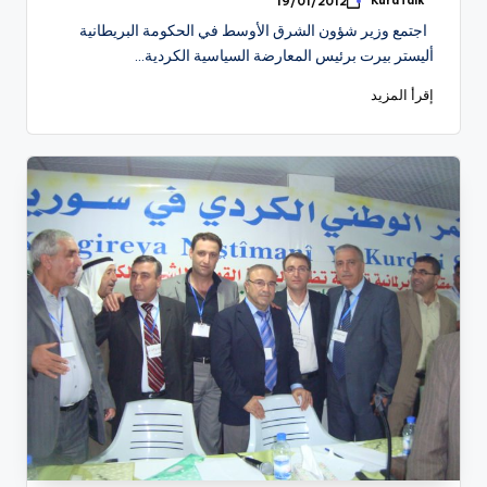
KurdTalk
19/01/2012
تمّ
النشر
اجتمع وزير شؤون الشرق الأوسط في الحكومة البريطانية
بواسطة
أليستر بيرت برئيس المعارضة السياسية الكردية…
إقرأ المزيد