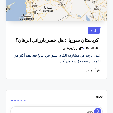
نُشر
آراء
في
“كردستان سوريا”: هل خسر بارزاني الرهان؟
KurdTalk
24/06/2013
تمّ
النشر
على الرغم من مشاركة الكرد السوريين البالغ تعدادهم أكثر من
بواسطة
3 ملايين نسمة (يشكلون أكثر…
إقرأ المزيد
بحث