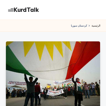
KurdTalk
لتجاوز
لى
كوردتوك
لمحتوى
|
الرئيسية
كردستان سوريا
اخبار
كردية