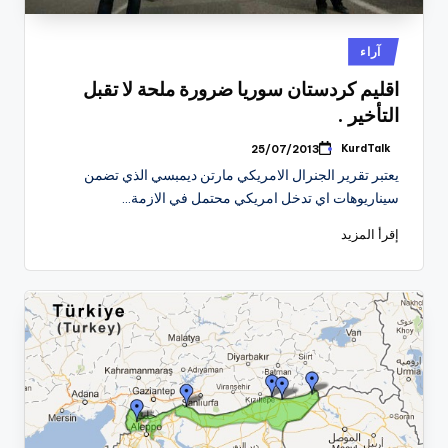
نُشر
آراء
في
اقليم كردستان سوريا ضرورة ملحة لا تقبل
التأخير .
KurdTalk
25/07/2013
تمّ
النشر
يعتبر تقرير الجنرال الامريكي مارتن ديمبسي الذي تضمن
بواسطة
سيناريوهات اي تدخل امريكي محتمل في الازمة…
إقرأ المزيد