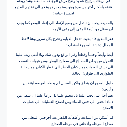
في أريكته بارتياح شديد ونفخ كرش الوجاهة ما امكنه وشد ربطة
عنقه باحكام أكثر من مرة وهو يستمع بزهو وفخر الى تقديم المذيع
لحضرة جنابه :
بالحقيقة يجب ان ننتقل من وضع الإنقاذ الى إنقاذ الوضع كما يجب
أن ننتقل من أزمة الوعي إلى وعي الأزمه .
فغر المذيع فاه بحيث تدخل الذبابة وتخرج بكل سرور وهنا لاحظ
المحلل دهشة المذيع فاستطرد:
أيضا وأيضاً وحتماً وقطعاً وفي الواقع ودون شك وبلا أدنى ريب علينا
التحول من وطن المصالح الى مصالح الوطن ومن عبوات النسف
الى نسف العبوات ومن كيان الخطر الى خطر الكيان ومن حالة
الطوارئ الى طوارئ الحالة.
حاول المذيع ان ينطق ولكن المحلل لم يعطه الفرصه ليتنفس
وأردف؛
نعم أجل بلى يجب علينا بل يتحتم علينا بل لزاماً علينا ان ننتقل من
دماء الحقن الى حقن الدماء ومن اصلاح العمليات الى عمليات
الاصلاح……..
لم أتمكن من المتابعة وأطفأت التلفاز بعد أخرجني المحلل من
صداع المرحلة وأدخلني في مرحلة الصداع