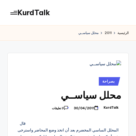
KurdTalk
لتجاوز
لى
كوردتوك
لمحتوى
|
الرئيسية
2011
محلل سياســي
اخبار
كردية
نُشر
بصراحة
في
محلل سياســي
KurdTalk
30/04/2011
لا تعليقات
تمّ
النشر
بواسطة
قال
المحلل الساسي المخضرم بعد أن اتخذ وضع المحاضر واسترخى