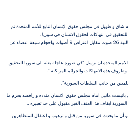
م شاق و طويل في مجلس حقوق الإنسان التابع للأمم المتحدة تم
لتحقيق في انتهاكات لحقوق الانسان في سوريا .
و تم تبني هذا القرار الذي اقترحته الولايات المتحدة بغالبية 26 صوت مقابل اعتراض 9 أصوات واحجام سبعة اعضاء عن
الامم المتحدة ان ترسل “في صورة عاجلة بعثة الى سوريا للتحقيق
وظروف هذه الانتهاكات والجرائم المرتكبة “.
سلميين من جانب السلطات السورية”.
 باتيست ماتيي امام مجلس حقوق الانسان مندده و رافضه بحزم ما
لسورية ايقاف هذا العنف الغير مقبول على حد تعبيره ..
ناهو أن ما يحدث في سوريا من قتل و ترهيب و اعتقال للمتظاهرين