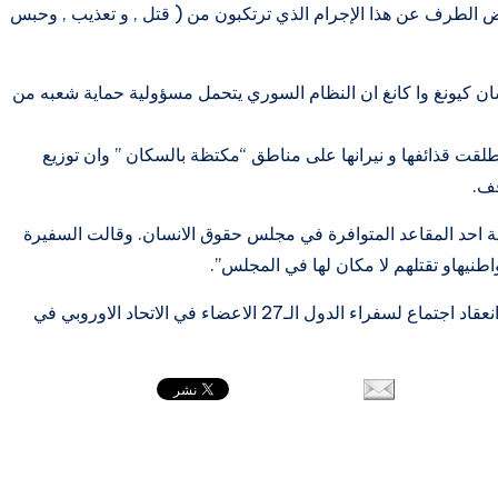
ض الطرف عن هذا الإجرام الذي ترتكبون من ( قتل , و تعذيب , وحبس
ن كيونغ وا كانغ ان النظام السوري يتحمل مسؤولية حماية شعبه من
لقت قذائفها و نيرانها على مناطق “مكتظة بالسكان ” وان توزيع
قف.
ة احد المقاعد المتوافرة في مجلس حقوق الانسان. وقالت السفيرة
طنيهاو تقتلهم لا مكان لها في المجلس”.
ويشار بالذكر أن هذه الجلسة عقدت قبل ساعات من انعقاد اجتماع لسفراء الدول الـ27 الاعضاء في الاتحاد الاوروبي في