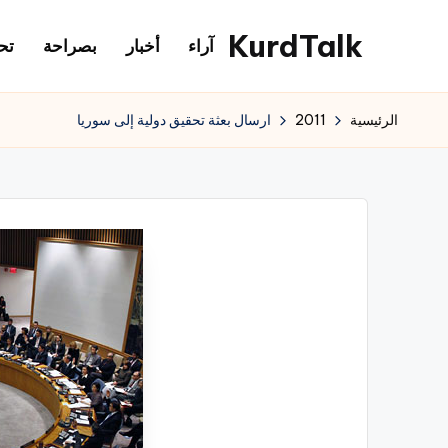
KurdTalk
آراء
أخبار
بصراحة
تح
لتجاوز
لى
كوردتوك
لمحتوى
|
الرئيسية
2011
ارسال بعثة تحقيق دولية إلى سوريا
اخبار
كردية