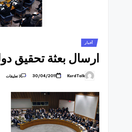
نُشر
أخبار
في
ارسال بعثة تحقيق دول
KurdTalk
30/04/2011
لا تعليقات
تمّ
النشر
بواسطة