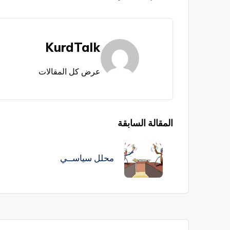
KurdTalk
عرض كل المقالات
تصفّح
المقالة السابقة
المقالات
محلل سياســي